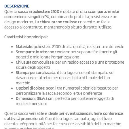
DESCRIZIONE
Questa
sacca in poliestere 210D
è dotata di uno
scomparto in rete
con cerniera
e
angoli in PU
, combinando praticità, resistenza e un
design moderno. La
chiusura con coulisse
consente un facile
accesso al contenuto, mantenendolo sicuro durante l’utilizzo.
Caratteristiche principali:
Materiale:
poliestere 210D di alta qualità, resistente e durevole
Scomparto in rete con cerniera:
per separare facilmente gli
oggetti e migliorare l'organizzazione
Chiusura con coulisse:
per un rapido accesso e una protezione
sicura degli oggetti
Stampa personalizzata:
il tuo logo (a colori) stampato sul
davanti e/o sul retro per una visibilità ottimale del tuo
marchio
Opzioni di colore:
scegli tra numerosi colori del tessuto per
personalizzare la sacca secondo le tue preferenze
Dimensioni:
35x45 cm
, perfetta per contenere oggetti di
medie dimensioni
Questa sacca versatile è ideale per
eventi aziendali, fiere, conferenze,
e attività promozionali
. Con il tuo logo stampato, ogni utilizzo
diventa un'opportunità per far crescere la visibilità del tuo marchio
in modo pratico ed elegante.