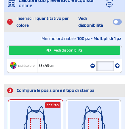
Calcola il tuo preventivo e acquista
online
Inserisci il quantitativo per
Vedi
1
colore
disponibilità
Minimo ordinabile:
100 pz - Multipli di 1 pz
Vedi disponibilità
Multicolore
33 x 45 cm
2
Configura le posizioni e il tipo di stampa
SCELTO