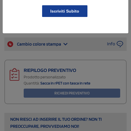
Iscriviti Subito
Info
4
Cambio colore stampa
RIEPILOGO PREVENTIVO
Prodotto personalizzato
Quantità:
Sacca in rPET con tasca in rete
RICHIEDI PREVENTIVO
NON RIESCI AD INSERIRE IL TUO ORDINE? NON TI
PREOCCUPARE, PROVVEDIAMO NOI!