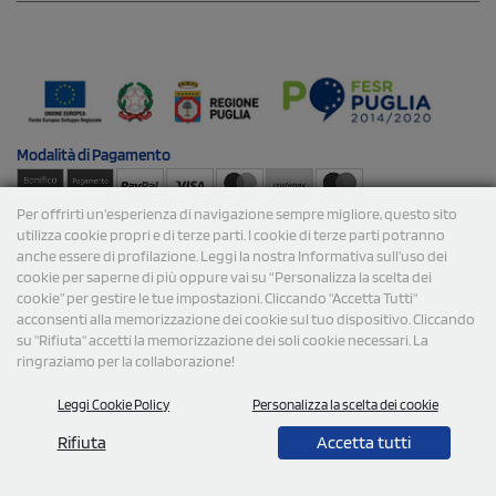
Modalità di
Pagamento
Per offrirti un'esperienza di navigazione sempre migliore, questo sito
Spedizioni
utilizza cookie propri e di terze parti. I cookie di terze parti potranno
anche essere di profilazione. Leggi la nostra Informativa sull’uso dei
cookie per saperne di più oppure vai su “Personalizza la scelta dei
cookie” per gestire le tue impostazioni. Cliccando "Accetta Tutti"
acconsenti alla memorizzazione dei cookie sul tuo dispositivo. Cliccando
su "Rifiuta" accetti la memorizzazione dei soli cookie necessari. La
ringraziamo per la collaborazione!
© 2026 StampaSi s.r.l. TUTTI I DIRITTI SONO RISERVATI -
Leggi Cookie Policy
Personalizza la scelta dei cookie
P.Iva/C.F. 09734470967 - N° Rea MI-2110632
Rifiuta
Accetta tutti