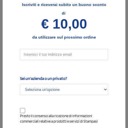
Iscriviti e
riceverai subito un buono sconto
di
€ 10,00
Fronte
Retro
da utilizzare sul prossimo ordine
Dimensione di stampa
Dimensione di stampa
Sei un'azienda o un privato?
Info
3
Opzioni e note per la stampa
COLORE DI STAMPA - EVENTUALE TESTO DA
INSERIRE
Presto il consenso alla ricezione di informazioni
commerciali relative a prodotti e servizi di Stampasi
Indica il colore di stampa desiderato, e il testo che vorrai
eventualmente aggiungere alla stampa.