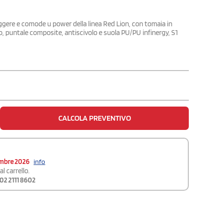
ggere e comode u power della linea Red Lion, con tomaia in
to, puntale composite, antiscivolo e suola PU/PU infinergy, S1
CALCOLA PREVENTIVO
embre 2026
info
l carrello.
02 2111 8602