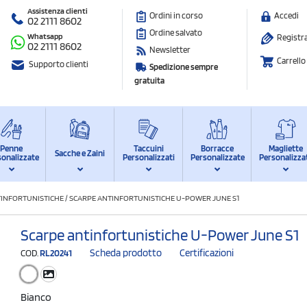
Assistenza clienti
Ordini in corso
Accedi
02 2111 8602
Ordine salvato
Whatsapp
Registra
02 2111 8602
Newsletter
Carrello
Supporto clienti
Spedizione sempre
gratuita
Penne
Taccuini
Borracce
Magliette
Sacche e Zaini
sonalizzate
Personalizzati
Personalizzate
Personalizza
TINFORTUNISTICHE
/
SCARPE ANTINFORTUNISTICHE U-POWER JUNE S1
Scarpe antinfortunistiche U-Power June S1
Scheda prodotto
Certificazioni
COD.
RL20241
Bianco