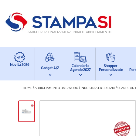
GADGET PERSONALIZZATI AZIENDALI E ABBIGLIAMENTO
Novità 2026
Calendari e
Shopper
Gadget A/Z
Agende 2027
Personalizzate
Per
HOME
/
ABBIGLIAMENTO DA LAVORO
/
INDUSTRIA ED EDILIZIA
/
SCARPE AN