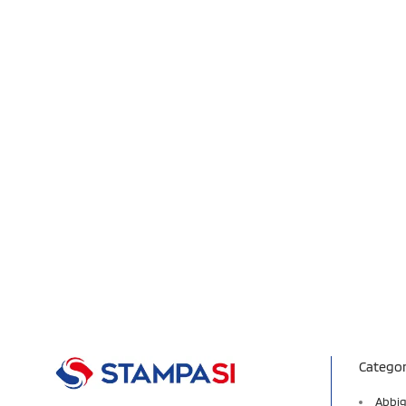
Categor
Abbig