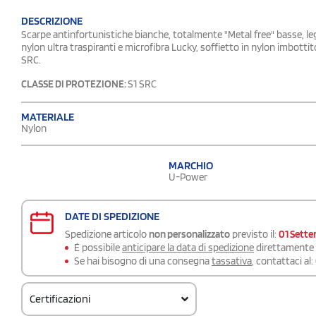
DESCRIZIONE
Scarpe antinfortunistiche bianche, totalmente "Metal free" basse, le
nylon ultra traspiranti e microfibra Lucky, soffietto in nylon imbotti
SRC.
CLASSE DI PROTEZIONE:
S1 SRC
MATERIALE
Nylon
MARCHIO
U-Power
DATE DI SPEDIZIONE
Spedizione articolo
non personalizzato
previsto il:
01 Sett
É possibile
anticipare la data di spedizione
direttamente a
Se hai bisogno di una consegna
tassativa
, contattaci al:
Certificazioni