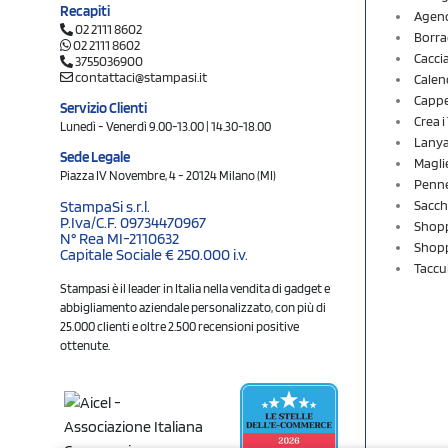
Recapiti
Agend
02 2111 8602
Borra
02 2111 8602
Cacci
3755036900
contattaci@stampasi.it
Calen
Cappel
Servizio Clienti
Crea 
Lunedì - Venerdì 9.00-13.00 | 14.30-18.00
Lany
Sede Legale
Magli
Piazza IV Novembre, 4 - 20124 Milano (MI)
Penne
Sacch
StampaSi s.r.l.
P.Iva/C.F. 09734470967
Shopp
N° Rea MI-2110632
Shopp
Capitale Sociale € 250.000 i.v.
Taccu
Stampasi è il leader in Italia nella vendita di gadget e
abbigliamento aziendale personalizzato, con più di
25.000 clienti e oltre 2.500 recensioni positive
ottenute.