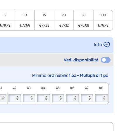
5
10
15
20
50
100
€
79,79
€
77,64
€
77,38
€
77,12
€
76,08
€
74,78
Info
Vedi disponibilità
Minimo ordinabile:
1 pz - Multipli di 1 pz
41
42
43
44
45
46
47
48