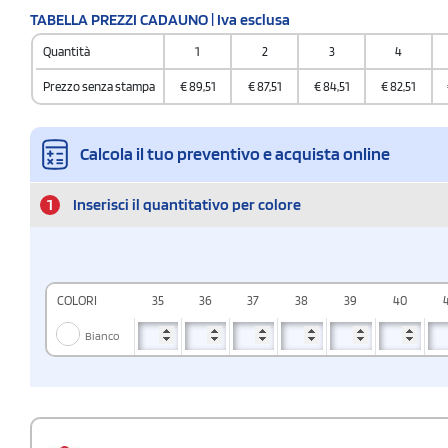
TABELLA PREZZI CADAUNO | Iva esclusa
certificazione.pdf >
Quantità
1
2
3
4
Prezzo senza stampa
€
89,51
€
87,51
€
84,51
€
82,51
Calcola il tuo preventivo e acquista online
1
Inserisci il quantitativo per colore
COLORI
35
36
37
38
39
40
Bianco