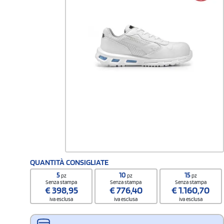
QUANTITÀ CONSIGLIATE
5
10
15
pz
pz
pz
Senza stampa
Senza stampa
Senza stampa
€
398,95
€
776,40
€
1.160,70
iva esclusa
iva esclusa
iva esclusa