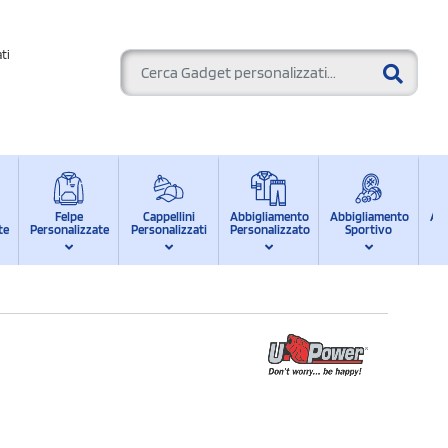
ti
Felpe
Cappellini
Abbigliamento
Abbigliamento
Ab
te
Personalizzate
Personalizzati
Personalizzato
Sportivo
d