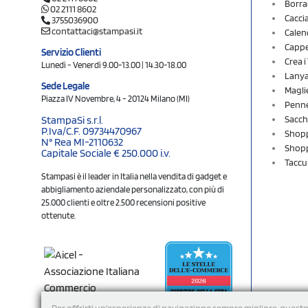
Borra
02 2111 8602
Cacci
3755036900
contattaci@stampasi.it
Calen
Cappel
Servizio Clienti
Crea 
Lunedì - Venerdì 9.00-13.00 | 14.30-18.00
Lany
Sede Legale
Magli
Piazza IV Novembre, 4 - 20124 Milano (MI)
Penne
Sacch
StampaSi s.r.l.
P.Iva/C.F. 09734470967
Shopp
N° Rea MI-2110632
Shopp
Capitale Sociale € 250.000 i.v.
Taccu
Stampasi è il leader in Italia nella vendita di gadget e
abbigliamento aziendale personalizzato, con più di
25.000 clienti e oltre 2.500 recensioni positive
ottenute.