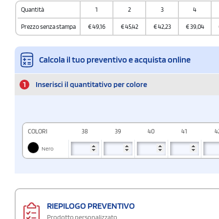
Quantità
1
2
3
4
Prezzo senza stampa
€
49,16
€
45,42
€
42,23
€
39,04
Calcola il tuo preventivo e acquista online
1
Inserisci il quantitativo per colore
COLORI
38
39
40
41
4
Nero
RIEPILOGO PREVENTIVO
Prodotto personalizzato