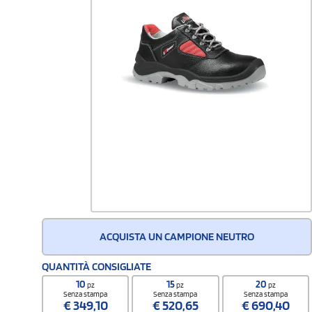
ACQUISTA UN CAMPIONE NEUTRO
QUANTITÀ CONSIGLIATE
10
15
20
pz
pz
pz
Senza stampa
Senza stampa
Senza stampa
€
349,10
€
520,65
€
690,40