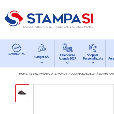
GADGET PERSONALIZZATI AZIENDALI E ABBIGLIAMENTO
Novità 2026
Calendari e
Shopper
Gadget A/Z
Agende 2027
Personalizzate
Per
HOME
/
ABBIGLIAMENTO DA LAVORO
/
INDUSTRIA ED EDILIZIA
/
SCARPE AN