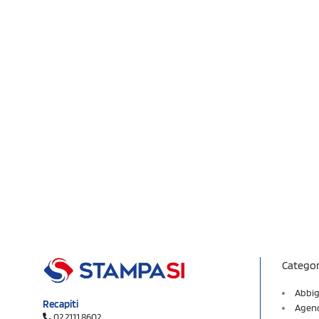
Categor
Abbig
Recapiti
Agend
02 2111 8602