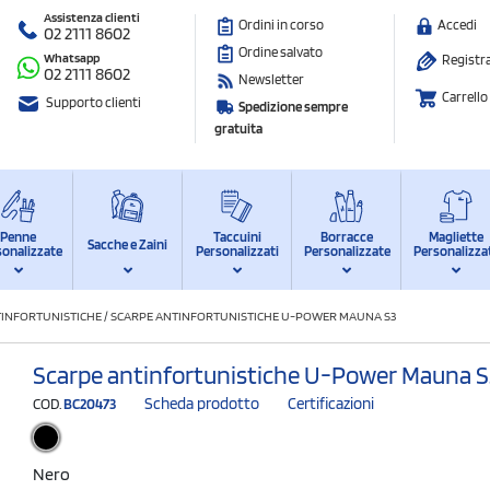
Assistenza clienti
Ordini in corso
Accedi
02 2111 8602
Ordine salvato
Whatsapp
Registra
02 2111 8602
Newsletter
Carrello
Supporto clienti
Spedizione sempre
gratuita
Penne
Taccuini
Borracce
Magliette
Sacche e Zaini
sonalizzate
Personalizzati
Personalizzate
Personalizza
TINFORTUNISTICHE
/
SCARPE ANTINFORTUNISTICHE U-POWER MAUNA S3
Scarpe antinfortunistiche U-Power Mauna S
Scheda prodotto
Certificazioni
COD.
BC20473
Nero