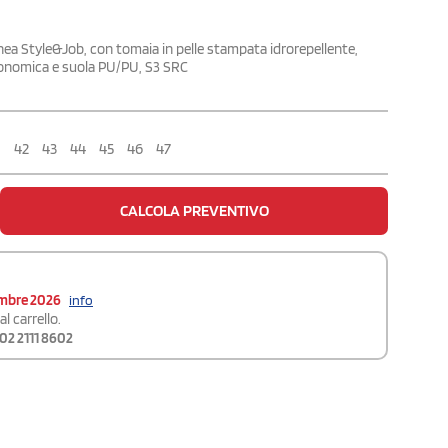
inea Style&Job, con tomaia in pelle stampata idrorepellente,
ergonomica e suola PU/PU, S3 SRC
1
42
43
44
45
46
47
CALCOLA PREVENTIVO
embre 2026
info
l carrello.
02 2111 8602