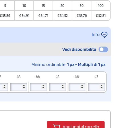
5
10
15
20
50
100
€
35,86
€
34,91
€
34,71
€
34,52
€
33,76
€
32,81
Info
Vedi disponibilità
Minimo ordinabile:
1 pz - Multipli di 1 pz
2
43
44
45
46
47
Aggiungi al carrello