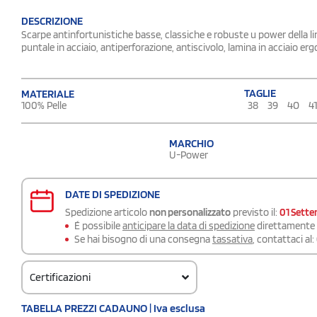
DESCRIZIONE
Scarpe antinfortunistiche basse, classiche e robuste u power della l
puntale in acciaio, antiperforazione, antiscivolo, lamina in acciaio 
TAGLIE
MATERIALE
38
39
40
4
100% Pelle
MARCHIO
U-Power
DATE DI SPEDIZIONE
Spedizione articolo
non personalizzato
previsto il:
01 Sett
É possibile
anticipare la data di spedizione
direttamente a
Se hai bisogno di una consegna
tassativa
, contattaci al:
Certificazioni
TABELLA PREZZI CADAUNO | Iva esclusa
certificazione.pdf >