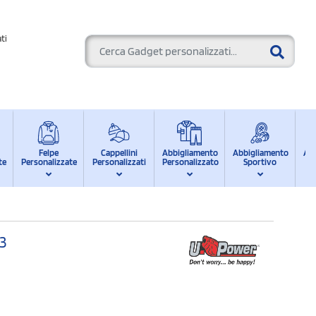
ti
Felpe
Cappellini
Abbigliamento
Abbigliamento
Ab
te
Personalizzate
Personalizzati
Personalizzato
Sportivo
d
3