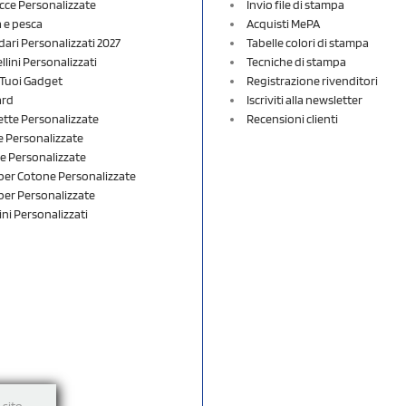
cce Personalizzate
Invio file di stampa
a e pesca
Acquisti MePA
dari Personalizzati 2027
Tabelle colori di stampa
lini Personalizzati
Tecniche di stampa
i Tuoi Gadget
Registrazione rivenditori
ard
Iscriviti alla newsletter
ette Personalizzate
Recensioni clienti
 Personalizzate
e Personalizzate
er Cotone Personalizzate
er Personalizzate
ini Personalizzati