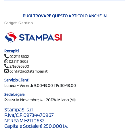
PUOI TROVARE QUESTO ARTICOLO ANCHE IN
,
Gadget
Giardino
Recapiti
02 2111 8602
02 2111 8602
3755036900
contattaci@stampasi.it
Servizio Clienti
Lunedì - Venerdì 9.00-13.00 | 14.30-18.00
Sede Legale
Piazza IV Novembre, 4 - 20124 Milano (MI)
StampaSi s.r.l.
P.Iva/C.F. 09734470967
N° Rea MI-2110632
Capitale Sociale € 250.000 i.v.