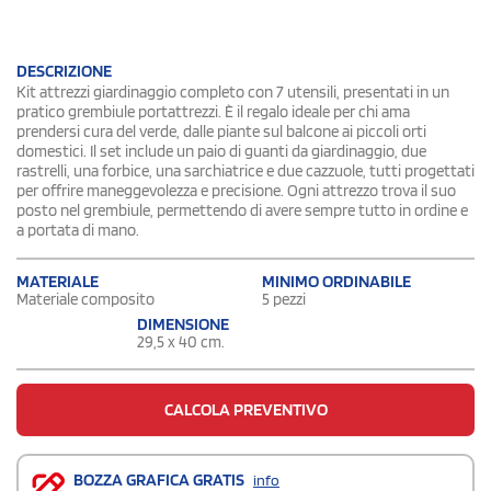
DESCRIZIONE
Kit attrezzi giardinaggio completo con 7 utensili, presentati in un
pratico grembiule portattrezzi. È il regalo ideale per chi ama
prendersi cura del verde, dalle piante sul balcone ai piccoli orti
domestici. Il set include un paio di guanti da giardinaggio, due
rastrelli, una forbice, una sarchiatrice e due cazzuole, tutti progettati
per offrire maneggevolezza e precisione. Ogni attrezzo trova il suo
posto nel grembiule, permettendo di avere sempre tutto in ordine e
a portata di mano.
MATERIALE
MINIMO ORDINABILE
Materiale composito
5 pezzi
DIMENSIONE
29,5 x 40 cm.
CALCOLA PREVENTIVO
BOZZA GRAFICA GRATIS
info