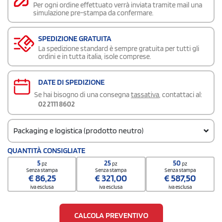
Per ogni ordine effettuato verrà inviata tramite mail una
simulazione pre-stampa da confermare.
SPEDIZIONE GRATUITA
La spedizione standard è sempre gratuita per tutti gli
ordini e in tutta italia, isole comprese.
DATE DI SPEDIZIONE
Se hai bisogno di una consegna
tassativa
, contattaci al:
02 2111 8602
Packaging e logistica (prodotto neutro)
Codice doganale
QUANTITÀ CONSIGLIATE
8201 1000
5
25
50
pz
pz
pz
Quantità per scatola
Senza stampa
Senza stampa
Senza stampa
€
86,25
€
321,00
€
587,50
10
iva esclusa
iva esclusa
iva esclusa
CALCOLA PREVENTIVO