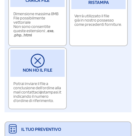
CARICA FILE
RISTAMPA
Dimensione massima 8MB
Verrà utilizzato il file
File possibilmente
già in nostro possesso
vettoriale
come precedenti forniture.
Non sono consentite
queste estensioni:
.exe
,
.php
,
.html
NON HO IL FILE
Potrai inviare il file a
conclusione dell'ordine alla
mail contattaci@stampasi.it
indicando il numero
d'ordine di riferimento.
IL TUO PREVENTIVO