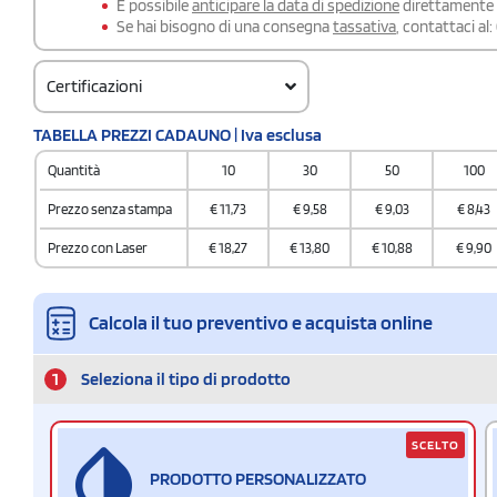
É possibile
anticipare la data di spedizione
direttamente a
Se hai bisogno di una consegna
tassativa
, contattaci al:
Certificazioni
TABELLA PREZZI CADAUNO | Iva esclusa
Quantità
10
30
50
100
Prezzo senza stampa
€
11,73
€
9,58
€
9,03
€
8,43
Prezzo con Laser
€
18,27
€
13,80
€
10,88
€
9,90
Calcola il tuo preventivo e acquista online
1
Seleziona il tipo di prodotto
SCELTO
PRODOTTO PERSONALIZZATO