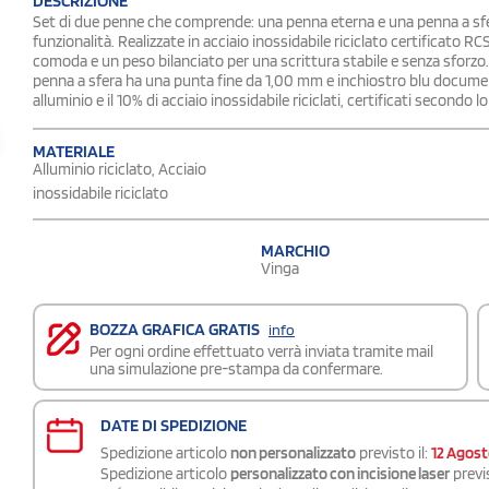
DESCRIZIONE
Set di due penne che comprende: una penna eterna e una penna a sfer
funzionalità. Realizzate in acciaio inossidabile riciclato certificato
comoda e un peso bilanciato per una scrittura stabile e senza sforzo.
penna a sfera ha una punta fine da 1,00 mm e inchiostro blu document
alluminio e il 10% di acciaio inossidabile riciclati, certificati secondo lo
MATERIALE
Alluminio riciclato, Acciaio
inossidabile riciclato
MARCHIO
Vinga
BOZZA GRAFICA GRATIS
info
Per ogni ordine effettuato verrà inviata tramite mail
una simulazione pre-stampa da confermare.
DATE DI SPEDIZIONE
Spedizione articolo
non personalizzato
previsto il:
12 Agos
Spedizione articolo
personalizzato con incisione laser
previs