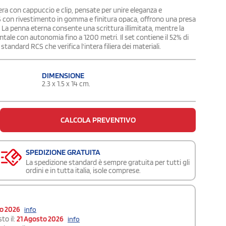
a con cappuccio e clip, pensate per unire eleganza e
 RCS con rivestimento in gomma e finitura opaca, offrono una presa
 La penna eterna consente una scrittura illimitata, mentre la
ale con autonomia fino a 1200 metri. Il set contiene il 52% di
 standard RCS che verifica l'intera filiera dei materiali.
DIMENSIONE
2.3 x 1.5 x 14 cm.
CALCOLA PREVENTIVO
SPEDIZIONE GRATUITA
La spedizione standard è sempre gratuita per tutti gli
ordini e in tutta italia, isole comprese.
to 2026
info
to il:
21 Agosto 2026
info