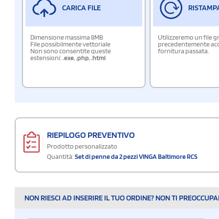
CARICA FILE
RISTAMP
Dimensione massima 8MB
Utilizzeremo un file g
File possibilmente vettoriale
precedentemente acqu
Non sono consentite queste
fornitura passata.
estensioni:
.exe
,
.php
,
.html
RIEPILOGO PREVENTIVO
Prodotto personalizzato
Quantità:
Set di penne da 2 pezzi VINGA Baltimore RCS
NON RIESCI AD INSERIRE IL TUO ORDINE? NON TI PREOCCUP