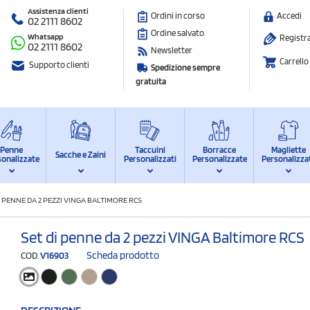
Assistenza clienti
Ordini in corso
Accedi
02 2111 8602
Ordine salvato
Whatsapp
Registra
02 2111 8602
Newsletter
Carrello
Supporto clienti
Spedizione sempre
gratuita
Penne
Taccuini
Borracce
Magliette
Sacche e Zaini
sonalizzate
Personalizzati
Personalizzate
Personalizza
I PENNE DA 2 PEZZI VINGA BALTIMORE RCS
Set di penne da 2 pezzi VINGA Baltimore RCS
Scheda prodotto
COD.
V16903