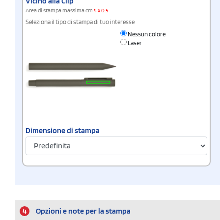
Vicino alla Clip
Area di stampa massima cm
4 x 0.5
Seleziona il tipo di stampa di tuo interesse
Nessun colore
Laser
Dimensione di stampa
4
Opzioni e note per la stampa