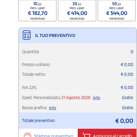
10
30
50
pz
pz
pz
Pers. Laser
Pers. Laser
Pers. Laser
€
182,70
€
414,00
€
544,00
iva esclusa
iva esclusa
iva esclusa
IL TUO PREVENTIVO
Quantità
0
Prezzo unitario
€
0,00
Totale netto
€
0,00
IVA
22
%
€
0,00
Sped. Personalizzato
21 Agosto 2026
Gratis
info
Bozza grafica
Gratis
info
€
0,00
Totale preventivo
Stampa preventivo
Aggiungi al carrello