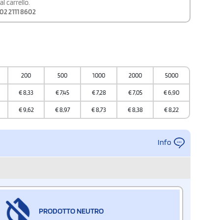
l carrello.
02 2111 8602
200
500
1000
2000
5000
€
8,33
€
7,45
€
7,28
€
7,05
€
6,90
€
9,62
€
8,97
€
8,73
€
8,38
€
8,22
Info
PRODOTTO NEUTRO