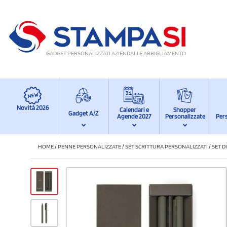
GADGET PERSONALIZZATI AZIENDALI E ABBIGLIAMENTO
Novità 2026
Calendari e
Shopper
Gadget A/Z
Agende 2027
Personalizzate
Per
HOME
/
PENNE PERSONALIZZATE
/
SET SCRITTURA PERSONALIZZATI
/
SET D