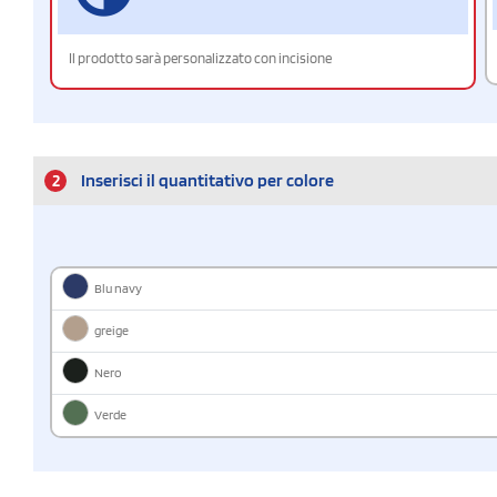
Il prodotto sarà personalizzato con incisione
2
Inserisci il quantitativo per colore
Blu navy
greige
Nero
Verde