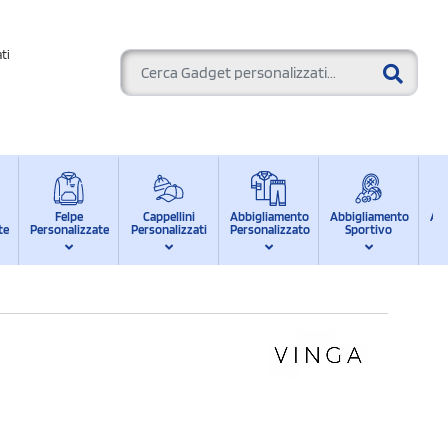
ti
Felpe
Cappellini
Abbigliamento
Abbigliamento
Ab
te
Personalizzate
Personalizzati
Personalizzato
Sportivo
d