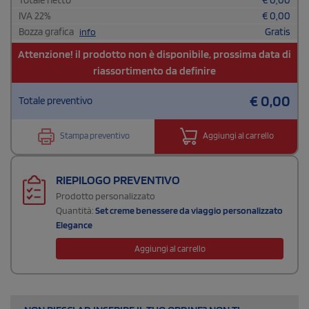
IVA
22
%
€
0,00
Bozza grafica
Gratis
info
Attenzione! il prodotto non è disponibile, prossima data di
riassortimento da definire
€
0,00
Totale preventivo
Stampa preventivo
Aggiungi al carrello
RIEPILOGO PREVENTIVO
Prodotto personalizzato
Quantità:
Set creme benessere da viaggio personalizzato
Elegance
Aggiungi al carrello