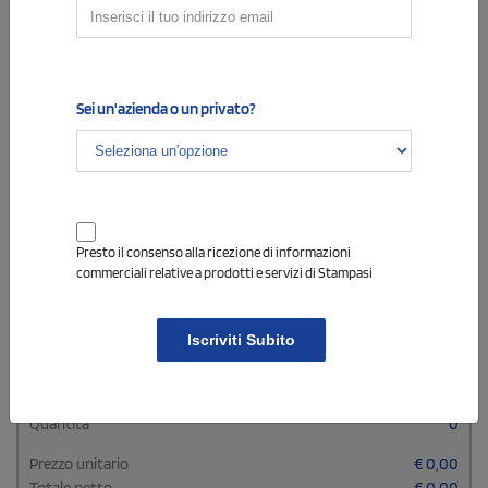
queste estensioni:
.exe
,
.php
,
.html
Sei un'azienda o un privato?
NON HO IL FILE
Potrai inviare il file a
conclusione dell'ordine alla
mail contattaci@stampasi.it
indicando il numero
Presto il consenso alla ricezione di informazioni
d'ordine di riferimento.
commerciali relative a prodotti e servizi di Stampasi
Iscriviti Subito
IL TUO PREVENTIVO
Quantità
0
Prezzo unitario
€
0,00
Totale netto
€
0,00