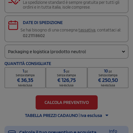
La spedizione standard è sempre gratuita per tutti gli
ordini e in tutta italia, isole comprese.
DATE DI SPEDIZIONE
Se hai bisogno di una consegna
tassativa
, contattaci al:
02 2111 8602
Packaging e logistica (prodotto neutro)
Codice doganale
QUANTITÀ CONSIGLIATE
3401 3000
1
5
10
pz
pz
pz
Quantità per scatola
Senza stampa
Senza stampa
Senza stampa
€
36,35
€
126,75
€
250,50
25
iva esclusa
iva esclusa
iva esclusa
CALCOLA PREVENTIVO
TABELLA PREZZI CADAUNO | Iva esclusa
Info
Calcola il tuo preventivo e acquista