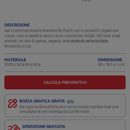
DESCRIZIONE
Set creme benessere Branded By Earth con 4 prodotti vegani per
corpo, viso e capelli in astuccio in cotone bio. (50gr). NO test sugli
animali, no olio di palma, vegano.
In scatola di carta riciclata.
Prodotto in UE.
DIMENSIONE
MATERIALE
38 x 19,5 x 3 cm.
100% Carta Riciclata
CALCOLA PREVENTIVO
BOZZA GRAFICA GRATIS
info
Per ogni ordine effettuato verrà inviata tramite mail una
simulazione pre-stampa da confermare.
SPEDIZIONE GRATUITA