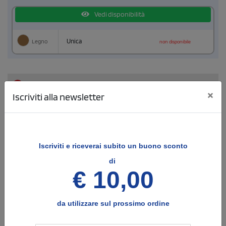
Vedi disponibilità
Legno
Unica
non disponibile
3
Configura le posizioni e il tipo di stampa
×
Iscriviti alla newsletter
4
Allega i files di stampa
Iscriviti e
riceverai subito un buono sconto
di
€ 10,00
CARICA FILE
RISTAMPA
Dimensione massima 8MB
da utilizzare sul prossimo ordine
Verrà utilizzato il file
File possibilmente
già in nostro possesso
vettoriale
come precedenti forniture.
Non sono consentite