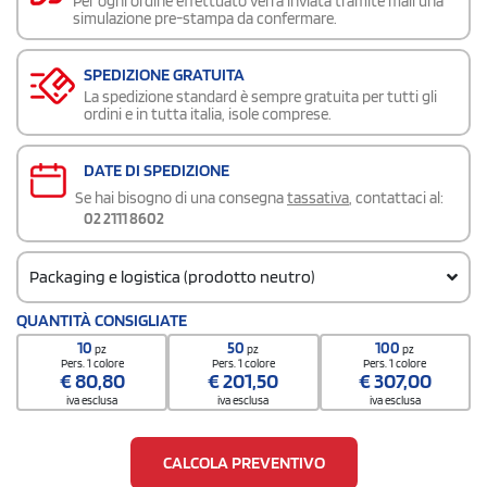
Per ogni ordine effettuato verrà inviata tramite mail una
simulazione pre-stampa da confermare.
SPEDIZIONE GRATUITA
La spedizione standard è sempre gratuita per tutti gli
ordini e in tutta italia, isole comprese.
DATE DI SPEDIZIONE
Se hai bisogno di una consegna
tassativa
, contattaci al:
02 2111 8602
Packaging e logistica (prodotto neutro)
Codice doganale
QUANTITÀ CONSIGLIATE
9608500000000000000000
10
50
100
pz
pz
pz
Quantità per confezione
Pers. 1 colore
Pers. 1 colore
Pers. 1 colore
€
80,80
€
201,50
€
307,00
50 / Inner carton
iva esclusa
iva esclusa
iva esclusa
Quantità per scatola
200
CALCOLA PREVENTIVO