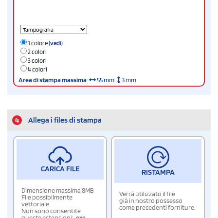
1 colore
(vedi)
2 colori
3 colori
4 colori
Area di stampa massima
:
55 mm
3 mm
4
Allega i files di stampa
CARICA FILE
RISTAMPA
Dimensione massima 8MB
Verrà utilizzato il file
File possibilmente
già in nostro possesso
vettoriale
come precedenti forniture.
Non sono consentite
queste estensioni:
.exe
,