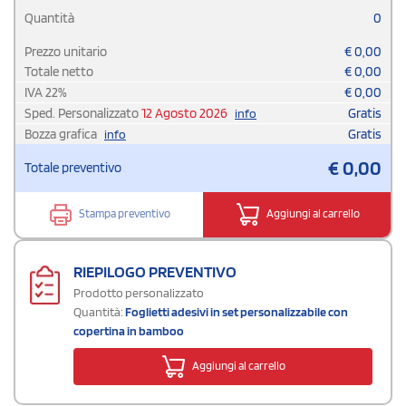
Quantità
0
Prezzo unitario
€
0,00
Totale netto
€
0,00
IVA
22
%
€
0,00
Sped. Personalizzato
12 Agosto 2026
Gratis
info
Bozza grafica
Gratis
info
€
0,00
Totale preventivo
Stampa preventivo
Aggiungi al carrello
RIEPILOGO PREVENTIVO
Prodotto personalizzato
Quantità:
Foglietti adesivi in set personalizzabile con
copertina in bamboo
Aggiungi al carrello