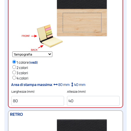
1 colore
(vedi)
2 colori
3 colori
4 colori
Area di stampa massima
:
80 mm
40 mm
Larghezza (mm)
Altezza (mm)
RETRO