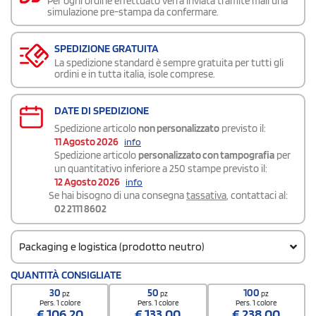
Per ogni ordine effettuato verrà inviata tramite mail una
simulazione pre-stampa da confermare.
SPEDIZIONE GRATUITA
La spedizione standard è sempre gratuita per tutti gli
ordini e in tutta italia, isole comprese.
DATE DI SPEDIZIONE
Spedizione articolo
non personalizzato
previsto il:
11 Agosto 2026
info
Spedizione articolo
personalizzato con tampografia
per
un quantitativo inferiore a 250 stampe previsto il:
12 Agosto 2026
info
Se hai bisogno di una consegna
tassativa
, contattaci al:
02 2111 8602
Packaging e logistica (prodotto neutro)
Codice doganale
QUANTITÀ CONSIGLIATE
4820 1030
30
50
100
pz
pz
pz
Quantità per scatola
Pers. 1 colore
Pers. 1 colore
Pers. 1 colore
€
106,20
€
133,00
€
238,00