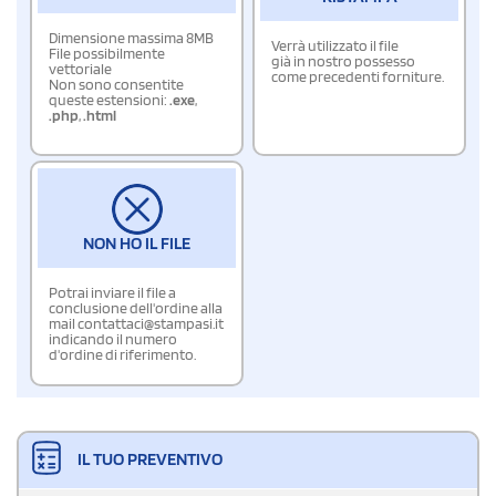
Dimensione massima 8MB
Verrà utilizzato il file
File possibilmente
già in nostro possesso
vettoriale
come precedenti forniture.
Non sono consentite
queste estensioni:
.exe
,
.php
,
.html
NON HO IL FILE
Potrai inviare il file a
conclusione dell'ordine alla
mail contattaci@stampasi.it
indicando il numero
d'ordine di riferimento.
IL TUO PREVENTIVO