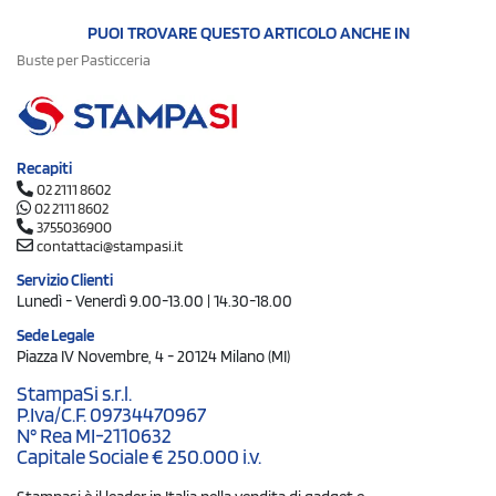
PUOI TROVARE QUESTO ARTICOLO ANCHE IN
Buste per Pasticceria
Recapiti
02 2111 8602
02 2111 8602
3755036900
contattaci@stampasi.it
Servizio Clienti
Lunedì - Venerdì 9.00-13.00 | 14.30-18.00
Sede Legale
Piazza IV Novembre, 4 - 20124 Milano (MI)
StampaSi s.r.l.
P.Iva/C.F. 09734470967
N° Rea MI-2110632
Capitale Sociale € 250.000 i.v.