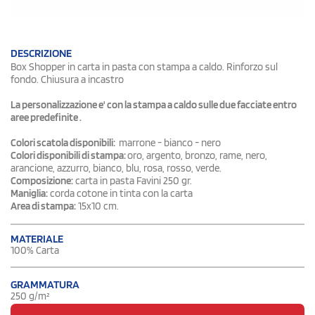
DESCRIZIONE
Box Shopper in carta in pasta con stampa a caldo. Rinforzo sul
fondo. Chiusura a incastro
La personalizzazione e' con la stampa a caldo sulle due facciate entro
aree predefinite .
Colori scatola disponibili:
marrone - bianco - nero
Colori disponibili di stampa:
oro, argento, bronzo, rame, nero,
arancione, azzurro, bianco, blu, rosa, rosso, verde.
Composizione:
carta in pasta Favini 250 gr.
Maniglia:
corda cotone in tinta con la carta
Area di stampa:
15x10 cm.
MATERIALE
100% Carta
GRAMMATURA
250 g/m²