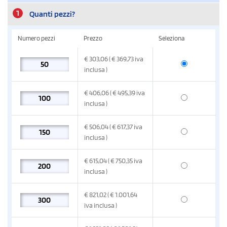
1
Quanti pezzi?
Numero pezzi
Prezzo
Seleziona
€
303,06
( € 369,73
iva
inclusa
)
€
406,06
( € 495,39
iva
inclusa
)
€
506,04
( € 617,37
iva
inclusa
)
€
615,04
( € 750,35
iva
inclusa
)
€
821,02
( € 1.001,64
iva inclusa
)