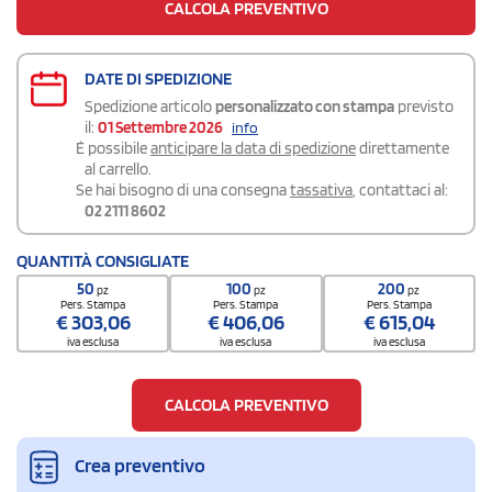
CALCOLA PREVENTIVO
DATE DI SPEDIZIONE
Spedizione articolo
personalizzato con stampa
previsto
il:
01 Settembre 2026
info
É possibile
anticipare la data di spedizione
direttamente
al carrello.
Se hai bisogno di una consegna
tassativa
, contattaci al:
02 2111 8602
QUANTITÀ CONSIGLIATE
50
100
200
pz
pz
pz
Pers. Stampa
Pers. Stampa
Pers. Stampa
€
303,06
€
406,06
€
615,04
iva esclusa
iva esclusa
iva esclusa
CALCOLA PREVENTIVO
Crea preventivo