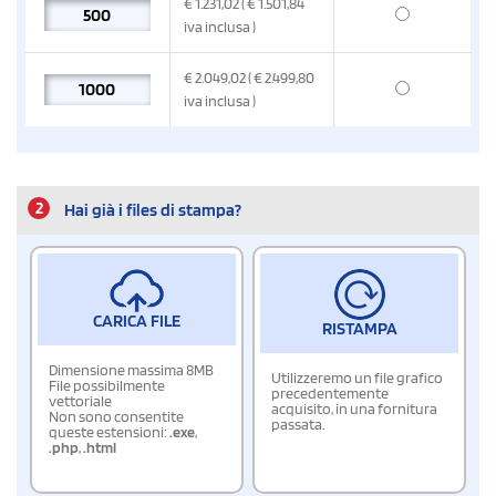
€
1.231,02
( € 1.501,84
iva inclusa
)
€
2.049,02
( € 2.499,80
iva inclusa
)
2
Hai già i files di stampa?
CARICA FILE
RISTAMPA
Dimensione massima 8MB
Utilizzeremo un file grafico
File possibilmente
precedentemente
vettoriale
acquisito, in una fornitura
Non sono consentite
passata.
queste estensioni:
.exe
,
.php
,
.html