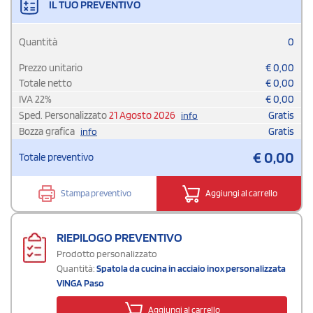
IL TUO PREVENTIVO
Quantità
0
Prezzo unitario
€
0,00
Totale netto
€
0,00
IVA
22
%
€
0,00
Sped. Personalizzato
21 Agosto 2026
Gratis
info
Bozza grafica
Gratis
info
€
0,00
Totale preventivo
Stampa preventivo
Aggiungi al carrello
RIEPILOGO PREVENTIVO
Prodotto personalizzato
Quantità:
Spatola da cucina in acciaio inox personalizzata
VINGA Paso
Aggiungi al carrello