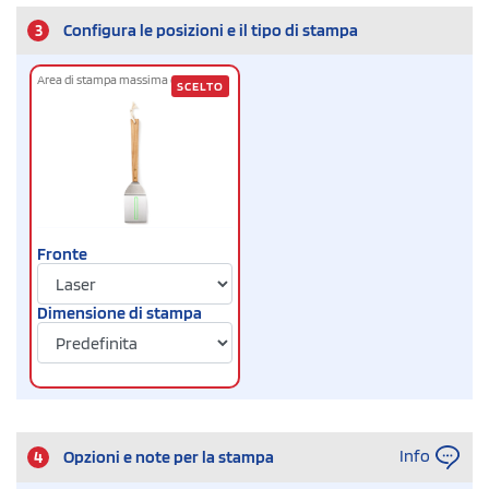
3
Configura le posizioni e il tipo di stampa
Area di stampa massima cm
7 x 1
SCELTO
Fronte
Dimensione di stampa
Info
4
Opzioni e note per la stampa