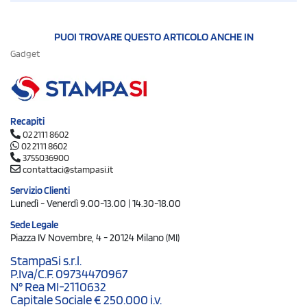
PUOI TROVARE QUESTO ARTICOLO ANCHE IN
Gadget
Recapiti
02 2111 8602
02 2111 8602
3755036900
contattaci@stampasi.it
Servizio Clienti
Lunedì - Venerdì 9.00-13.00 | 14.30-18.00
Sede Legale
Piazza IV Novembre, 4 - 20124 Milano (MI)
StampaSi s.r.l.
P.Iva/C.F. 09734470967
N° Rea MI-2110632
Capitale Sociale € 250.000 i.v.