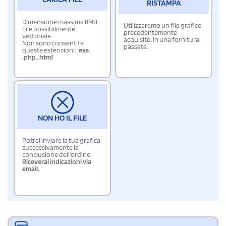
RISTAMPA
Dimensione massima 8MB
Utilizzeremo un file grafico
File possibilmente
precedentemente
vettoriale
acquisito, in una fornitura
Non sono consentite
passata.
queste estensioni:
.exe
,
.php
,
.html
NON HO IL FILE
Potrai inviare la tua grafica
successivamente la
conclusione dell'ordine.
Riceverai indicazioni via
email.