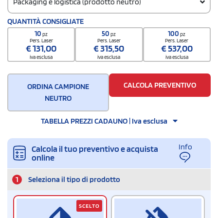
Packaging e logistica (prodotto neutro)
Codice doganale
QUANTITÀ CONSIGLIATE
4419900000
10
50
100
pz
pz
pz
Pers. Laser
Pers. Laser
Pers. Laser
€
131,00
€
315,50
€
537,00
iva esclusa
iva esclusa
iva esclusa
CALCOLA PREVENTIVO
ORDINA CAMPIONE
NEUTRO
TABELLA PREZZI CADAUNO | Iva esclusa
Info
Calcola il tuo preventivo e acquista
online
1
Seleziona il tipo di prodotto
SCELTO