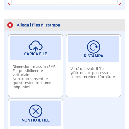
4
Allega i files di stampa
CARICA FILE
RISTAMPA
Dimensione massima 8MB
Verrà utilizzato il file
File possibilmente
già in nostro possesso
vettoriale
come precedenti forniture.
Non sono consentite
queste estensioni:
.exe
,
.php
,
.html
NON HO IL FILE