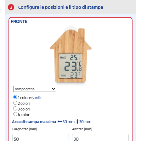
3
Configura le posizioni e il tipo di stampa
FRONTE
1 colore
(vedi)
2 colori
3 colori
4 colori
Area di stampa massima
:
50 mm
30 mm
Larghezza (mm)
Altezza (mm)