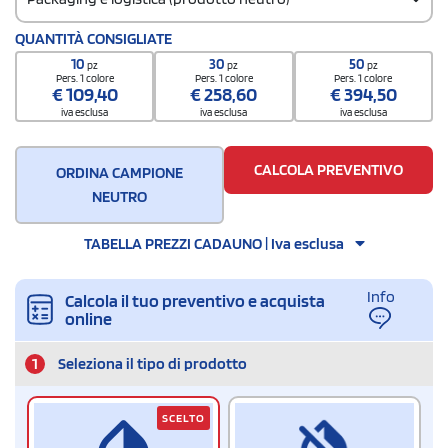
Codice doganale
QUANTITÀ CONSIGLIATE
9105 1100
10
30
50
pz
pz
pz
Quantità per scatola
Pers. 1 colore
Pers. 1 colore
Pers. 1 colore
€
109,40
€
258,60
€
394,50
60
iva esclusa
iva esclusa
iva esclusa
CALCOLA PREVENTIVO
ORDINA CAMPIONE
NEUTRO
TABELLA PREZZI CADAUNO | Iva esclusa
Info
Calcola il tuo preventivo e acquista
online
1
Seleziona il tipo di prodotto
SCELTO