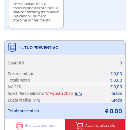
Potrai inviare il file a
conclusione dell'ordine alla
mail contattaci@stampasi.it
indicando il numero
d'ordine di riferimento.
IL TUO PREVENTIVO
Quantità
0
Prezzo unitario
€
0,00
Totale netto
€
0,00
IVA
22
%
€
0,00
Sped. Personalizzato
12 Agosto 2026
Gratis
info
Bozza grafica
Gratis
info
€
0,00
Totale preventivo
Stampa preventivo
Aggiungi al carrello