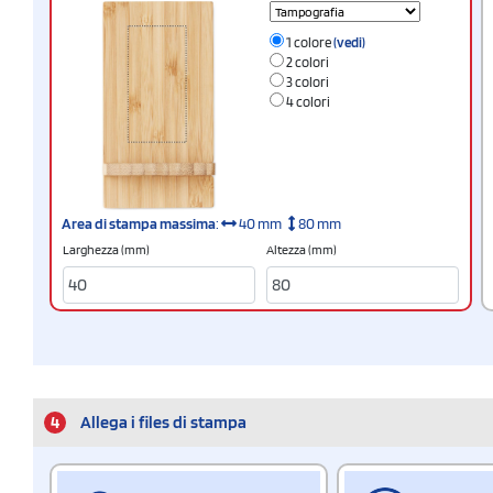
1 colore
(vedi)
2 colori
3 colori
4 colori
Area di stampa massima
:
40 mm
80 mm
Larghezza (mm)
Altezza (mm)
4
Allega i files di stampa