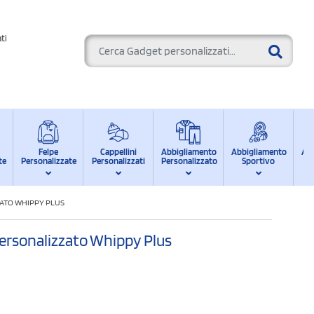
ti
Felpe
Cappellini
Abbigliamento
Abbigliamento
Ab
te
Personalizzate
Personalizzati
Personalizzato
Sportivo
d
ZATO WHIPPY PLUS
 personalizzato Whippy Plus