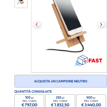
ACQUISTA UN CAMPIONE NEUTRO
QUANTITÀ CONSIGLIATE
100
250
500
pz
pz
pz
Pers. 1 colore
Pers. 1 colore
Pers. 1 colore
€
797,00
€
1.832,50
€
3.440,00