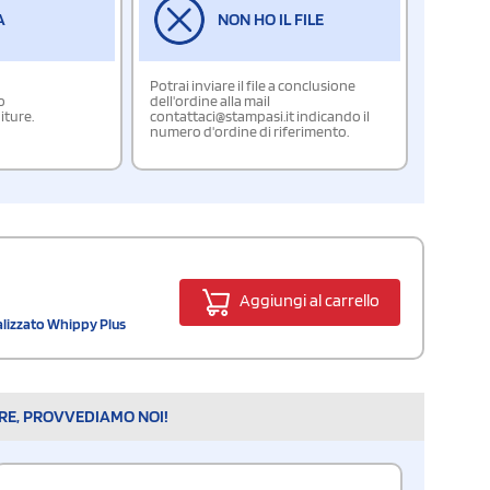
A
NON HO IL FILE
Potrai inviare il file a conclusione
o
dell'ordine alla mail
iture.
contattaci@stampasi.it indicando il
numero d'ordine di riferimento.
Aggiungi al carrello
alizzato Whippy Plus
ARE, PROVVEDIAMO NOI!