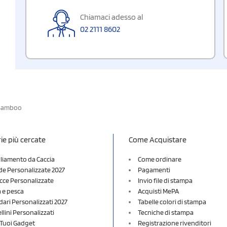
Chiamaci adesso al
02 2111 8602
Bamboo
ie più cercate
Come Acquistare
liamento da Caccia
Come ordinare
e Personalizzate 2027
Pagamenti
cce Personalizzate
Invio file di stampa
a e pesca
Acquisti MePA
dari Personalizzati 2027
Tabelle colori di stampa
lini Personalizzati
Tecniche di stampa
i Tuoi Gadget
Registrazione rivenditori