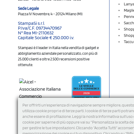
Lany
Sede Legale
Magli
Piazza IV Novembre, 4 - 20124 Milano (MI)
Penne
Sacch
StampaSi s.r.l.
P.Iva/C.F. 09734470967
Shopp
N° Rea MI-2110632
Shopp
Capitale Sociale € 250.000 i.v.
Taccu
Stampasi è il leader in Italia nella vendita di gadget e
abbigliamento aziendale personalizzato, con più di
25.000 clienti e oltre 2.500 recensioni positive
ottenute.
Per offrirti un'esperienza di navigazione sempre migliore, questo
utilizza cookie propri e di terze parti. I cookie di terze parti potra
anche essere di profilazione. Leggi la nostra Informativa sull’uso 
cookie per saperne di più oppure vai su “Personalizza la scelta de
per gestire le tue impostazioni. Cliccando "Accetta Tutti" acconsent
memorizzazione dei cookie sul tuo dispositivo. Cliccando su "Rifi