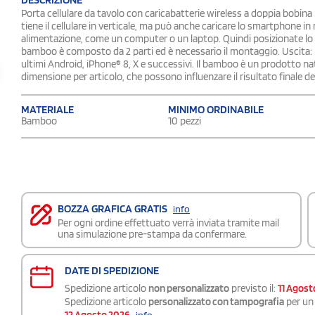
Porta cellulare da tavolo con caricabatterie wireless a doppia bobi
tiene il cellulare in verticale, ma può anche caricare lo smartphone in
alimentazione, come un computer o un laptop. Quindi posizionate lo sm
bamboo è composto da 2 parti ed è necessario il montaggio. Uscita: DC
ultimi Android, iPhone® 8, X e successivi. Il bamboo è un prodotto nat
dimensione per articolo, che possono influenzare il risultato finale de
MATERIALE
MINIMO ORDINABILE
Bamboo
10 pezzi
BOZZA GRAFICA GRATIS
info
Per ogni ordine effettuato verrà inviata tramite mail
una simulazione pre-stampa da confermare.
DATE DI SPEDIZIONE
Spedizione articolo
non personalizzato
previsto il:
11 Agost
Spedizione articolo
personalizzato con tampografia
per un 
12 Agosto 2026
info