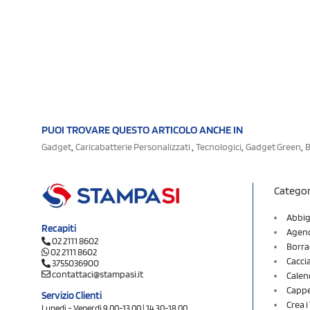
PUOI TROVARE QUESTO ARTICOLO ANCHE IN
,
,
,
,
Gadget
Caricabatterie Personalizzati
Tecnologici
Gadget Green
Categor
Abbig
Recapiti
Agend
02 2111 8602
Borra
02 2111 8602
Cacci
3755036900
contattaci@stampasi.it
Calen
Cappel
Servizio Clienti
Crea 
Lunedì - Venerdì 9.00-13.00 | 14.30-18.00