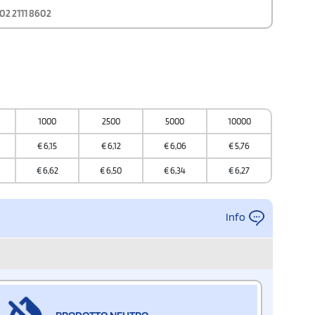
02 2111 8602
1000
2500
5000
10000
€
6,15
€
6,12
€
6,06
€
5,76
€
6,62
€
6,50
€
6,34
€
6,27
Info