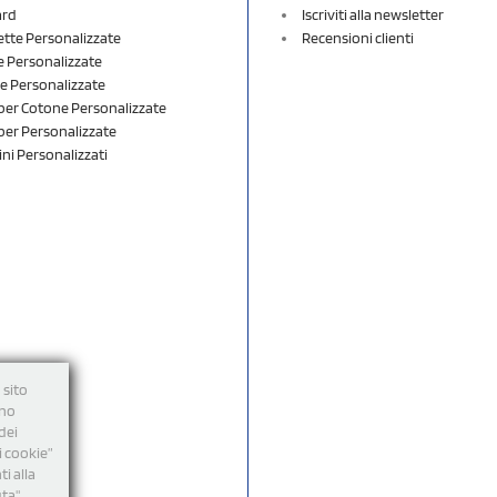
ard
Iscriviti alla newsletter
ette Personalizzate
Recensioni clienti
 Personalizzate
e Personalizzate
er Cotone Personalizzate
er Personalizzate
ini Personalizzati
 sito
nno
dei
i cookie”
i alla
uta"