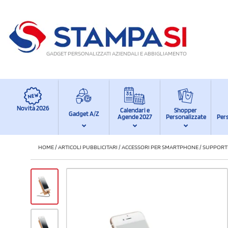
GADGET PERSONALIZZATI AZIENDALI E ABBIGLIAMENTO
Novità 2026
Calendari e
Shopper
Gadget A/Z
Agende 2027
Personalizzate
Per
HOME
/
ARTICOLI PUBBLICITARI
/
ACCESSORI PER SMARTPHONE
/
SUPPORTI