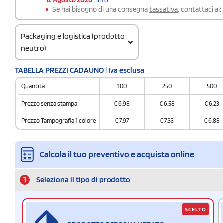
Se hai bisogno di una consegna
tassativa
, contattaci al:
Packaging e logistica (prodotto
neutro)
Codice doganale
TABELLA PREZZI CADAUNO | Iva esclusa
8504 4095
Quantità
100
250
500
Quantità per scatola
60
Prezzo senza stampa
€
6,98
€
6,58
€
6,23
Prezzo Tampografia 1 colore
€
7,97
€
7,33
€
6,88
Calcola il tuo preventivo e acquista online
1
Seleziona il tipo di prodotto
SCELTO