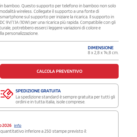
na in bamboo. Questo supporto per telefono in bamboo non solo
 modalità wireless. Collegate il supporto a una fonte di
artphone sul supporto per iniziare la ricarica. Il supporto in
 9V/1.1A (10W) per una ricarica più rapida. Compatibile con gli
urale, potrebbero esserci leggere variazioni di colore e
lla personalizzazione.
DIMENSIONE
8 x 2,8 x 14,8 cm.
CALCOLA PREVENTIVO
SPEDIZIONE GRATUITA
La spedizione standard è sempre gratuita per tutti gli
ordini e in tutta italia, isole comprese.
o 2026
info
quantitativo inferiore a 250 stampe previsto il: