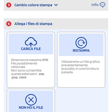
Info
5
Cambio colore stampa
6
Allega i files di stampa
CARICA FILE
RISTAMPA
Dimensione massima 8MB
Utilizzeremo un file grafico
File possibilmente
precedentemente
vettoriale
acquisito, in una fornitura
Non sono consentite
passata.
queste estensioni:
.exe
,
.php
,
.html
NON HO IL FILE