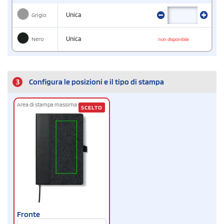
Grigio
Unica
Nero
Unica
non disponibile
3
Configura le posizioni e il tipo di stampa
Area di stampa massima cm
6 x 15
SCELTO
Fronte