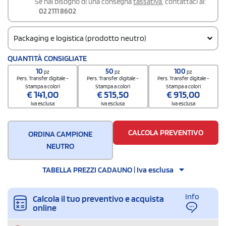
Se hai bisogno di una consegna
tassativa
, contattaci al:
02 2111 8602
Packaging e logistica (prodotto neutro)
Codice doganale
QUANTITÀ CONSIGLIATE
4820103000
10
50
100
pz
pz
pz
Pers. Transfer digitale -
Pers. Transfer digitale -
Pers. Transfer digitale -
Stampa a colori
Stampa a colori
Stampa a colori
€
141,00
€
515,50
€
915,00
iva esclusa
iva esclusa
iva esclusa
CALCOLA PREVENTIVO
ORDINA CAMPIONE
NEUTRO
TABELLA PREZZI CADAUNO | Iva esclusa
Info
Calcola il tuo preventivo e acquista
online