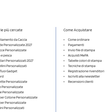
ie più cercate
Come Acquistare
liamento da Caccia
Come ordinare
e Personalizzate 2027
Pagamenti
cce Personalizzate
Invio file di stampa
a e pesca
Acquisti MePA
dari Personalizzati 2027
Tabelle colori di stampa
lini Personalizzati
Tecniche di stampa
i Tuoi Gadget
Registrazione rivenditori
ard
Iscriviti alla newsletter
ette Personalizzate
Recensioni clienti
 Personalizzate
e Personalizzate
er Cotone Personalizzate
er Personalizzate
ini Personalizzati