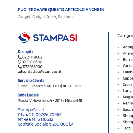
PUOI TROVARE QUESTO ARTICOLO ANCHE IN
,
,
Gadget
Gadget Green
Bamboo
Categor
Abbig
Recapiti
Agend
02 2111 8602
Borra
02 2111 8602
Cacci
3755036900
contattaci@stampasi.it
Calen
Cappel
Servizio Clienti
Crea 
Lunedì - Venerdì 9.00-13.00 | 14.30-18.00
Lany
Sede Legale
Magli
Piazza IV Novembre, 4 - 20124 Milano (MI)
Penne
Sacch
StampaSi s.r.l.
P.Iva/C.F. 09734470967
Shopp
N° Rea MI-2110632
Shopp
Capitale Sociale € 250.000 i.v.
Taccu