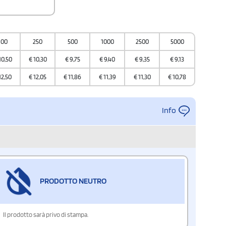
000000
100
250
500
1000
2500
5000
a
10,50
€
10,30
€
9,75
€
9,40
€
9,35
€
9,13
12,50
€
12,05
€
11,86
€
11,39
€
11,30
€
10,78
Info
PRODOTTO NEUTRO
Il prodotto sarà privo di stampa.