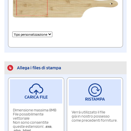
4
Allega i files di stampa
CARICA FILE
RISTAMPA
Dimensione massima 8MB
Verrà utilizzato il file
File possibilmente
già in nostro possesso
vettoriale
come precedenti forniture.
Non sono consentite
queste estensioni:
.exe
,
.php
,
.html