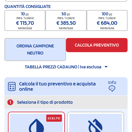
Codice doganale
QUANTITÀ CONSIGLIATE
4419110000000000000000
10
50
100
pz
pz
pz
Quantità per scatola
Pers. 1 colore
Pers. 1 colore
Pers. 1 colore
€
115,70
€
385,50
€
684,00
20
iva esclusa
iva esclusa
iva esclusa
CALCOLA PREVENTIVO
ORDINA CAMPIONE
NEUTRO
TABELLA PREZZI CADAUNO | Iva esclusa
Info
Calcola il tuo preventivo e acquista
online
1
Seleziona il tipo di prodotto
SCELTO