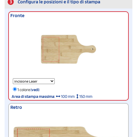
3
Configura le posizioni e il tipo di stampa
Fronte
1 colore
(vedi)
Area di stampa massima
:
100 mm
150 mm
Retro