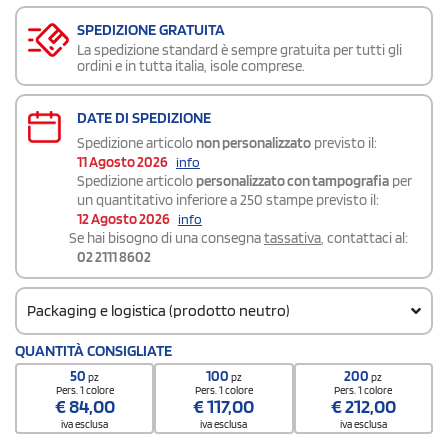
SPEDIZIONE GRATUITA
La spedizione standard è sempre gratuita per tutti gli
ordini e in tutta italia, isole comprese.
DATE DI SPEDIZIONE
Spedizione articolo
non personalizzato
previsto il:
11 Agosto 2026
info
Spedizione articolo
personalizzato con tampografia
per
un quantitativo inferiore a 250 stampe previsto il:
12 Agosto 2026
info
Se hai bisogno di una consegna
tassativa
, contattaci al:
02 2111 8602
Packaging e logistica (prodotto neutro)
Codice doganale
QUANTITÀ CONSIGLIATE
8211 9300
50
100
200
pz
pz
pz
Quantità per confezione
Pers. 1 colore
Pers. 1 colore
Pers. 1 colore
€
84,00
€
117,00
€
212,00
1
iva esclusa
iva esclusa
iva esclusa
Quantità per scatola