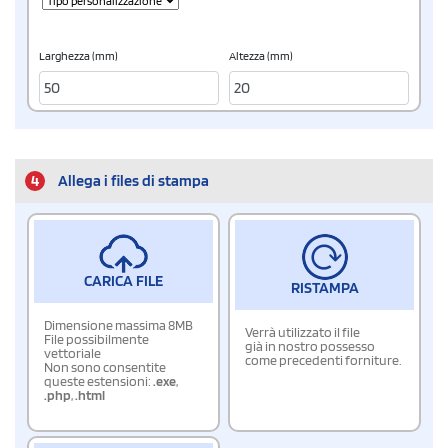
Larghezza (mm)
Altezza (mm)
4
Allega i files di stampa
CARICA FILE
RISTAMPA
Dimensione massima 8MB
Verrà utilizzato il file
File possibilmente
già in nostro possesso
vettoriale
come precedenti forniture.
Non sono consentite
queste estensioni:
.exe
,
.php
,
.html