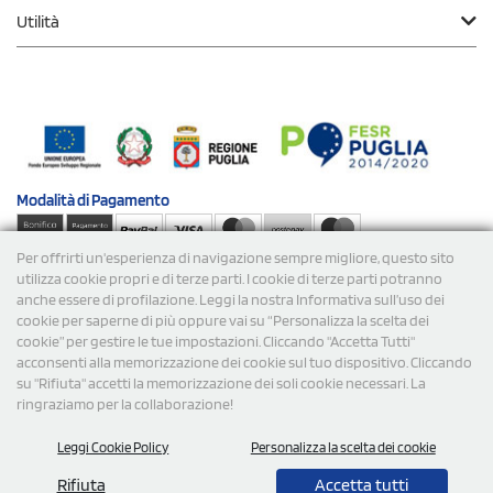
Utilità
Modalità di
Pagamento
Per offrirti un'esperienza di navigazione sempre migliore, questo sito
Spedizioni
utilizza cookie propri e di terze parti. I cookie di terze parti potranno
anche essere di profilazione. Leggi la nostra Informativa sull’uso dei
cookie per saperne di più oppure vai su “Personalizza la scelta dei
cookie” per gestire le tue impostazioni. Cliccando "Accetta Tutti"
acconsenti alla memorizzazione dei cookie sul tuo dispositivo. Cliccando
su "Rifiuta" accetti la memorizzazione dei soli cookie necessari. La
ringraziamo per la collaborazione!
© 2026 StampaSi s.r.l. TUTTI I DIRITTI SONO RISERVATI -
Leggi Cookie Policy
Personalizza la scelta dei cookie
P.Iva/C.F. 09734470967 - N° Rea MI-2110632
Rifiuta
Accetta tutti