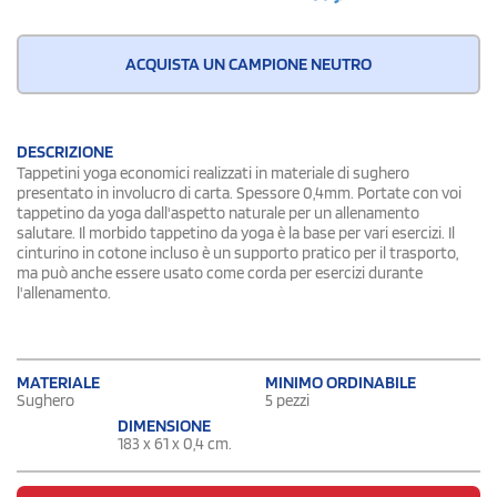
ACQUISTA UN CAMPIONE NEUTRO
DESCRIZIONE
Tappetini yoga economici realizzati in materiale di sughero
presentato in involucro di carta. Spessore 0,4mm. Portate con voi
tappetino da yoga dall'aspetto naturale per un allenamento
salutare. Il morbido tappetino da yoga è la base per vari esercizi. Il
cinturino in cotone incluso è un supporto pratico per il trasporto,
ma può anche essere usato come corda per esercizi durante
l'allenamento.
MATERIALE
MINIMO ORDINABILE
Sughero
5 pezzi
DIMENSIONE
183 x 61 x 0,4 cm.