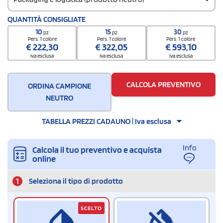
Codice doganale
QUANTITÀ CONSIGLIATE
3926 9097
10
15
30
pz
pz
pz
Quantità per scatola
Pers. 1 colore
Pers. 1 colore
Pers. 1 colore
€
222,30
€
322,05
€
593,10
10
iva esclusa
iva esclusa
iva esclusa
CALCOLA PREVENTIVO
ORDINA CAMPIONE
NEUTRO
TABELLA PREZZI CADAUNO | Iva esclusa
Info
Calcola il tuo preventivo e acquista
online
1
Seleziona il tipo di prodotto
SCELTO