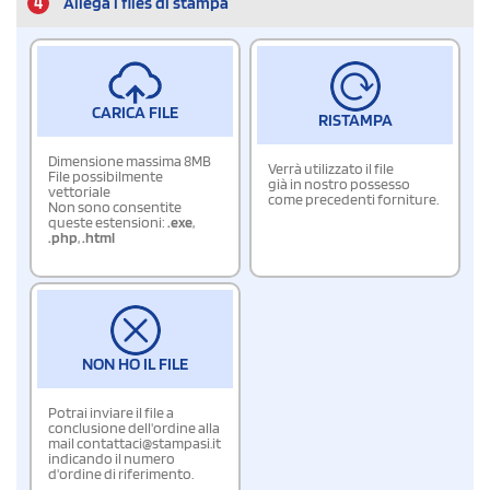
4
Allega i files di stampa
CARICA FILE
RISTAMPA
Dimensione massima 8MB
Verrà utilizzato il file
File possibilmente
già in nostro possesso
vettoriale
come precedenti forniture.
Non sono consentite
queste estensioni:
.exe
,
.php
,
.html
NON HO IL FILE
Potrai inviare il file a
conclusione dell'ordine alla
mail contattaci@stampasi.it
indicando il numero
d'ordine di riferimento.