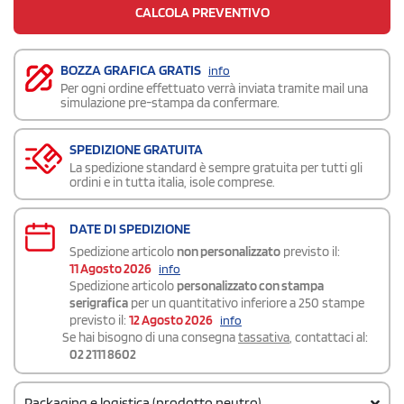
CALCOLA PREVENTIVO
BOZZA GRAFICA GRATIS
info
Per ogni ordine effettuato verrà inviata tramite mail una
simulazione pre-stampa da confermare.
SPEDIZIONE GRATUITA
La spedizione standard è sempre gratuita per tutti gli
ordini e in tutta italia, isole comprese.
DATE DI SPEDIZIONE
Spedizione articolo
non personalizzato
previsto il:
11 Agosto 2026
info
Spedizione articolo
personalizzato con stampa
serigrafica
per un quantitativo inferiore a 250 stampe
previsto il:
12 Agosto 2026
info
Se hai bisogno di una consegna
tassativa
, contattaci al:
02 2111 8602
Packaging e logistica (prodotto neutro)