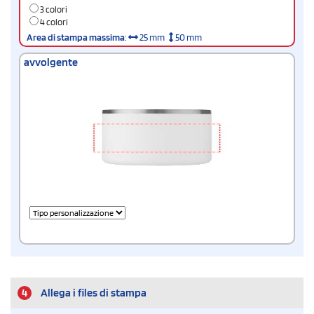
3 colori
4 colori
Area di stampa massima
:
25 mm
50 mm
avvolgente
4
Allega i files di stampa