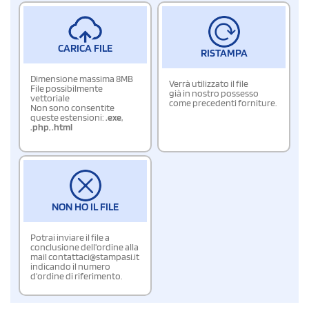
CARICA FILE
RISTAMPA
Dimensione massima 8MB
Verrà utilizzato il file
File possibilmente
già in nostro possesso
vettoriale
come precedenti forniture.
Non sono consentite
queste estensioni:
.exe
,
.php
,
.html
NON HO IL FILE
Potrai inviare il file a
conclusione dell'ordine alla
mail contattaci@stampasi.it
indicando il numero
d'ordine di riferimento.