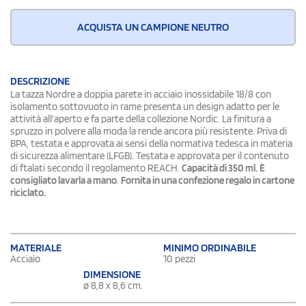
ACQUISTA UN CAMPIONE NEUTRO
DESCRIZIONE
La tazza Nordre a doppia parete in acciaio inossidabile 18/8 con
isolamento sottovuoto in rame presenta un design adatto per le
attività all'aperto e fa parte della collezione Nordic. La finitura a
spruzzo in polvere alla moda la rende ancora più resistente. Priva di
BPA, testata e approvata ai sensi della normativa tedesca in materia
di sicurezza alimentare (LFGB). Testata e approvata per il contenuto
di ftalati secondo il regolamento REACH.
Capacità di 350 ml.
È
consigliato lavarla a mano
.
Fornita in una confezione regalo in cartone
riciclato.
MATERIALE
MINIMO ORDINABILE
Acciaio
10 pezzi
DIMENSIONE
ø 8,8 x 8,6 cm.