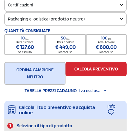
Certificazioni
Packaging e logistica (prodotto neutro)
Codice doganale
QUANTITÀ CONSIGLIATE
7323930090000000000000
10
50
100
pz
pz
pz
Quantità per confezione
Pers. 1 colore
Pers. 1 colore
Pers. 1 colore
€
127,60
€
449,00
€
800,00
24 / Egg crate
iva esclusa
iva esclusa
iva esclusa
Quantità per scatola
24
CALCOLA PREVENTIVO
ORDINA CAMPIONE
NEUTRO
TABELLA PREZZI CADAUNO | Iva esclusa
Info
Calcola il tuo preventivo e acquista
online
1
Seleziona il tipo di prodotto