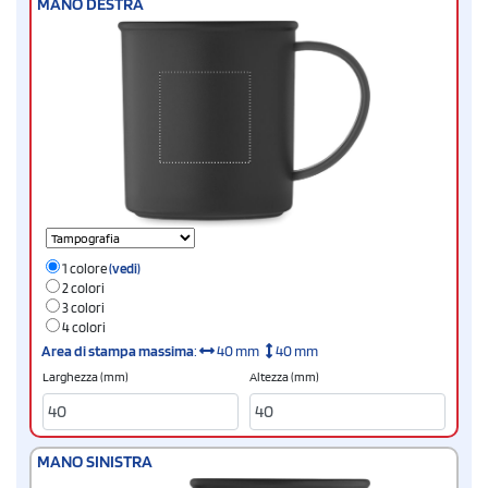
MANO DESTRA
1 colore
(vedi)
2 colori
3 colori
4 colori
Area di stampa massima
:
40 mm
40 mm
Larghezza (mm)
Altezza (mm)
MANO SINISTRA