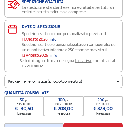
SPEDIZIONE GRATUITA
La spedizione standard è sempre gratuita per tutti gli
ordini e in tutta italia, isole comprese.
DATE DI SPEDIZIONE
Spedizione articolo
non personalizzato
previsto il:
11 Agosto 2026
info
Spedizione articolo
personalizzato con tampografia
per
un quantitativo inferiore a 250 stampe previsto il:
12 Agosto 2026
info
Se hai bisogno di una consegna
tassativa
, contattaci al:
02 2111 8602
Packaging e logistica (prodotto neutro)
Codice doganale
QUANTITÀ CONSIGLIATE
3924 1000
50
100
200
pz
pz
pz
Quantità per scatola
Pers. 1 colore
Pers. 1 colore
Pers. 1 colore
€
130,50
€
208,00
€
378,00
80
iva esclusa
iva esclusa
iva esclusa