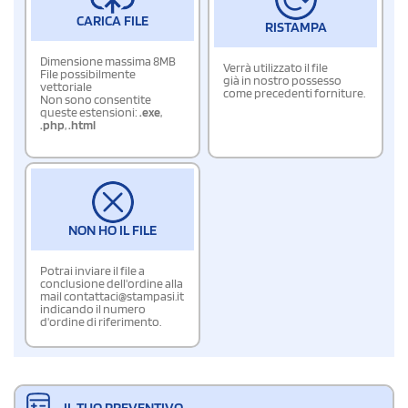
CARICA FILE
RISTAMPA
Dimensione massima 8MB
Verrà utilizzato il file
File possibilmente
già in nostro possesso
vettoriale
come precedenti forniture.
Non sono consentite
queste estensioni:
.exe
,
.php
,
.html
NON HO IL FILE
Potrai inviare il file a
conclusione dell'ordine alla
mail contattaci@stampasi.it
indicando il numero
d'ordine di riferimento.
IL TUO PREVENTIVO