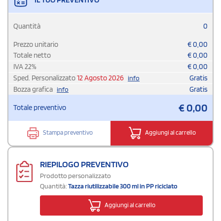
Quantità
0
Prezzo unitario
€
0,00
Totale netto
€
0,00
IVA
22
%
€
0,00
Sped. Personalizzato
12 Agosto 2026
Gratis
info
Bozza grafica
Gratis
info
€
0,00
Totale preventivo
Stampa preventivo
Aggiungi al carrello
RIEPILOGO PREVENTIVO
Prodotto personalizzato
Quantità:
Tazza riutilizzabile 300 ml in PP riciclato
Aggiungi al carrello