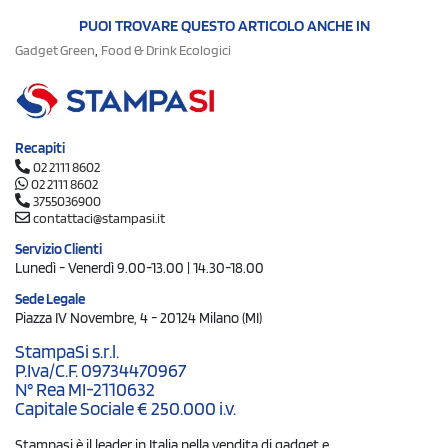
PUOI TROVARE QUESTO ARTICOLO ANCHE IN
,
Gadget Green
Food & Drink Ecologici
Recapiti
02 2111 8602
02 2111 8602
3755036900
contattaci@stampasi.it
Servizio Clienti
Lunedì - Venerdì 9.00-13.00 | 14.30-18.00
Sede Legale
Piazza IV Novembre, 4 - 20124 Milano (MI)
StampaSi s.r.l.
P.Iva/C.F. 09734470967
N° Rea MI-2110632
Capitale Sociale € 250.000 i.v.
Stampasi è il leader in Italia nella vendita di gadget e