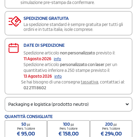
simulazione pre-stampa da confermare.
SPEDIZIONE GRATUITA
La spedizione standard è sempre gratuita per tutti gli
ordini e in tutta italia, isole comprese.
DATE DI SPEDIZIONE
Spedizione articolo
non personalizzato
previsto il:
11 Agosto 2026
info
Spedizione articolo
personalizzato con laser
per un
quantitativo inferiore a 250 stampe previsto il:
13 Agosto 2026
info
Se hai bisogno di una consegna
tassativa
, contattaci al:
02 2111 8602
Packaging e logistica (prodotto neutro)
Codice doganale
QUANTITÀ CONSIGLIATE
8205 5100
50
100
200
pz
pz
pz
Quantità per confezione
Pers. 1 colore
Pers. 1 colore
Pers. 1 colore
€
95,00
€
158,00
€
294,00
1