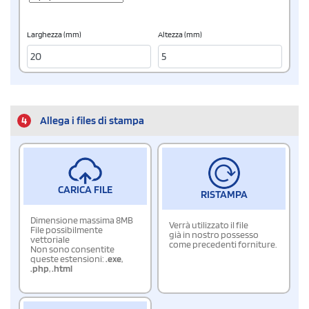
Larghezza (mm)
Altezza (mm)
4
Allega i files di stampa
CARICA FILE
RISTAMPA
Dimensione massima 8MB
Verrà utilizzato il file
File possibilmente
già in nostro possesso
vettoriale
come precedenti forniture.
Non sono consentite
queste estensioni:
.exe
,
.php
,
.html