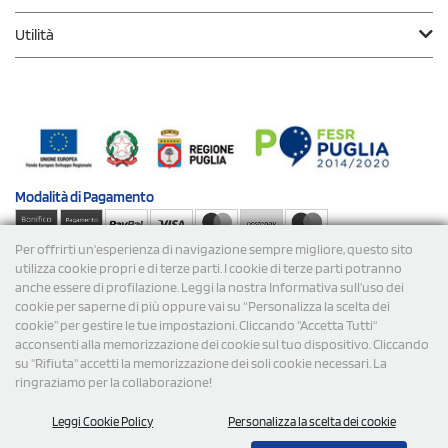
Utilità
Modalità di
Pagamento
Per offrirti un'esperienza di navigazione sempre migliore, questo sito
Spedizioni
utilizza cookie propri e di terze parti. I cookie di terze parti potranno
anche essere di profilazione. Leggi la nostra Informativa sull’uso dei
cookie per saperne di più oppure vai su “Personalizza la scelta dei
cookie” per gestire le tue impostazioni. Cliccando "Accetta Tutti"
acconsenti alla memorizzazione dei cookie sul tuo dispositivo. Cliccando
su "Rifiuta" accetti la memorizzazione dei soli cookie necessari. La
ringraziamo per la collaborazione!
© 2026 StampaSi s.r.l. TUTTI I DIRITTI SONO RISERVATI -
Leggi Cookie Policy
Personalizza la scelta dei cookie
P.Iva/C.F. 09734470967 - N° Rea MI-2110632