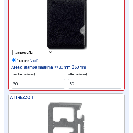
1 colore
(vedi)
Area di stampa massima
:
30 mm
50 mm
Larghezza (mm)
Altezza (mm)
ATTREZZO 1