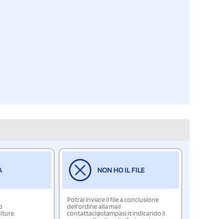
A
NON HO IL FILE
Potrai inviare il file a conclusione
o
dell'ordine alla mail
iture.
contattaci@stampasi.it indicando il