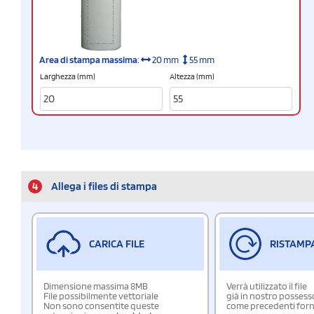
Area di stampa massima
:
20 mm
55 mm
Larghezza (mm)
Altezza (mm)
4
Allega i files di stampa
CARICA FILE
RISTAMP
Dimensione massima 8MB
Verrà utilizzato il file
File possibilmente vettoriale
già in nostro possess
Non sono consentite queste
come precedenti forn