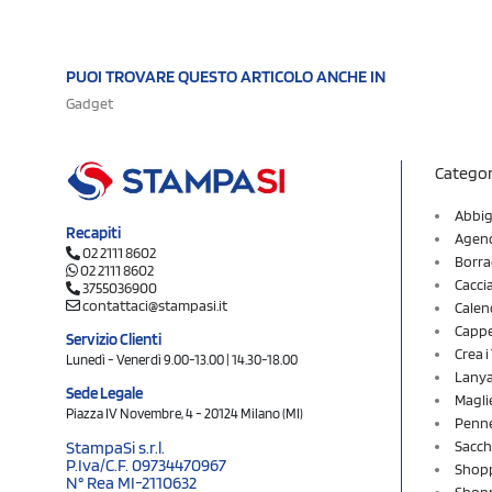
PUOI TROVARE QUESTO ARTICOLO ANCHE IN
Gadget
Categor
Abbig
Recapiti
Agend
02 2111 8602
Borra
02 2111 8602
Cacci
3755036900
contattaci@stampasi.it
Calen
Cappel
Servizio Clienti
Crea 
Lunedì - Venerdì 9.00-13.00 | 14.30-18.00
Lany
Sede Legale
Magli
Piazza IV Novembre, 4 - 20124 Milano (MI)
Penne
Sacch
StampaSi s.r.l.
P.Iva/C.F. 09734470967
Shopp
N° Rea MI-2110632
Shopp