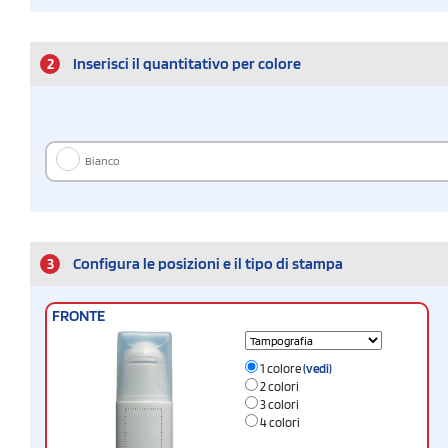
2
Inserisci il quantitativo per colore
Bianco
3
Configura le posizioni e il tipo di stampa
FRONTE
1 colore
(vedi)
2 colori
3 colori
4 colori