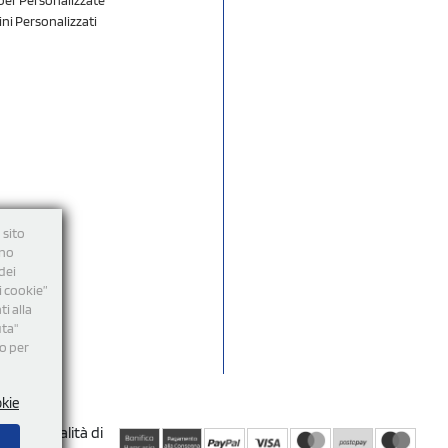
ini Personalizzati
 sito
nno
dei
i cookie”
i alla
uta"
mo per
okie
Modalità di