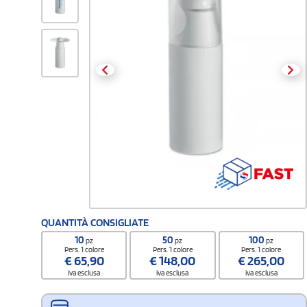
QUANTITÀ CONSIGLIATE
10
50
100
pz
pz
pz
Pers. 1 colore
Pers. 1 colore
Pers. 1 colore
€
65,90
€
148,00
€
265,00
iva esclusa
iva esclusa
iva esclusa