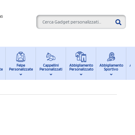
ti
Felpe
Cappellini
Abbigliamento
Abbigliamento
Ab
te
Personalizzate
Personalizzati
Personalizzato
Sportivo
d