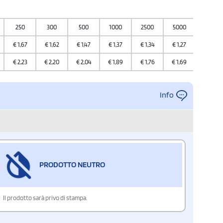
250
300
500
1000
2500
5000
10000
€
1,67
€
1,62
€
1,47
€
1,37
€
1,34
€
1,27
€
1,19
€
2,23
€
2,20
€
2,04
€
1,89
€
1,76
€
1,69
€
1,59
Info
PRODOTTO NEUTRO
Il prodotto sarà privo di stampa.