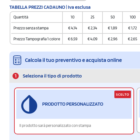
Codice doganale
TABELLA PREZZI CADAUNO | Iva esclusa
8414 5925
Quantità
10
25
50
100
Quantità per confezione
1
Prezzo senza stampa
€
4,14
€
2,34
€
1,89
€
1,72
Quantità per scatola
Prezzo Tampografia 1 colore
€
6,59
€
4,09
€
2,96
€
2,65
100
Calcola il tuo preventivo e acquista online
1
Seleziona il tipo di prodotto
SCELTO
PRODOTTO PERSONALIZZATO
Il prodotto sarà personalizzato con stampa