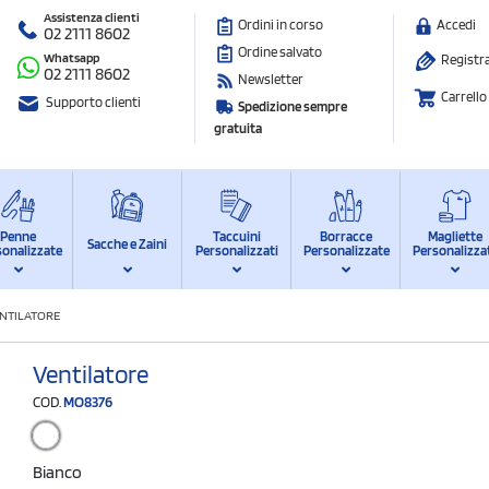
Assistenza clienti
Ordini in corso
Accedi
02 2111 8602
Ordine salvato
Whatsapp
Registra
02 2111 8602
Newsletter
Carrello
Supporto clienti
Spedizione sempre
gratuita
Penne
Taccuini
Borracce
Magliette
Sacche e Zaini
sonalizzate
Personalizzati
Personalizzate
Personalizza
NTILATORE
Ventilatore
COD.
MO8376
Bianco