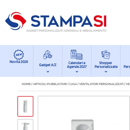
GADGET PERSONALIZZATI AZIENDALI E ABBIGLIAMENTO
Novità 2026
Calendari e
Shopper
Gadget A/Z
Agende 2027
Personalizzate
Per
HOME
/
ARTICOLI PUBBLICITARI
/
CASA
/
VENTILATORI PERSONALIZZATI
/
VE