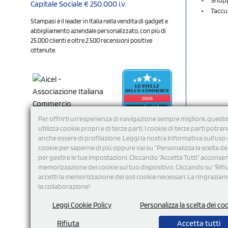
Capitale Sociale € 250.000 i.v.
Taccu
Stampasi è il leader in Italia nella vendita di gadget e
abbigliamento aziendale personalizzato, con più di
25.000 clienti e oltre 2.500 recensioni positive
ottenute.
Per offrirti un'esperienza di navigazione sempre migliore, questo
utilizza cookie propri e di terze parti. I cookie di terze parti potra
anche essere di profilazione. Leggi la nostra Informativa sull’uso 
cookie per saperne di più oppure vai su “Personalizza la scelta de
per gestire le tue impostazioni. Cliccando "Accetta Tutti" acconsent
memorizzazione dei cookie sul tuo dispositivo. Cliccando su "Rifi
Seguici
accetti la memorizzazione dei soli cookie necessari. La ringrazia
la collaborazione!
Leggi Cookie Policy
Personalizza la scelta dei co
Rifiuta
Accetta tutti