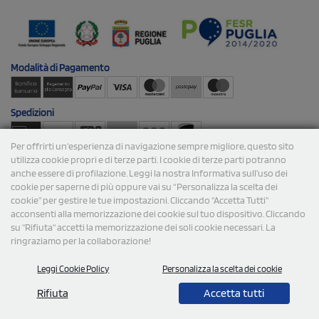
Modalità di
Pagamento
Spedizioni
Per offrirti un'esperienza di navigazione sempre migliore, questo sito
utilizza cookie propri e di terze parti. I cookie di terze parti potranno
anche essere di profilazione. Leggi la nostra Informativa sull’uso dei
cookie per saperne di più oppure vai su “Personalizza la scelta dei
cookie” per gestire le tue impostazioni. Cliccando "Accetta Tutti"
acconsenti alla memorizzazione dei cookie sul tuo dispositivo. Cliccando
© 2026 StampaSi s.r.l. TUTTI I DIRITTI SONO RISERVATI -
su "Rifiuta" accetti la memorizzazione dei soli cookie necessari. La
P.Iva/C.F. 09734470967 - N° Rea MI-2110632
ringraziamo per la collaborazione!
Leggi Cookie Policy
Personalizza la scelta dei cookie
Rifiuta
Accetta tutti
0,00
Cad.
+ IVA