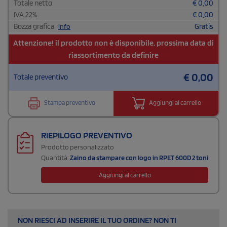
Totale netto
€
0,00
IVA
22
%
€
0,00
Bozza grafica
Gratis
info
Attenzione! il prodotto non è disponibile, prossima data di
riassortimento da definire
€
0,00
Totale preventivo
Stampa preventivo
Aggiungi al carrello
RIEPILOGO PREVENTIVO
Prodotto personalizzato
Quantità:
Zaino da stampare con logo in RPET 600D 2 toni
Aggiungi al carrello
NON RIESCI AD INSERIRE IL TUO ORDINE? NON TI