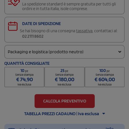
La spedizione standard è sempre gratuita per tutti gli
ordini e in tutta italia, isole comprese.
DATE DI SPEDIZIONE
Se hai bisogno di una consegna
tassativa
, contattaci al:
02 2111 8602
Packaging e logistica (prodotto neutro)
Codice doganale
QUANTITÀ CONSIGLIATE
4202 9291
10
25
100
pz
pz
pz
Quantità per scatola
Senza stampa
Senza stampa
Senza stampa
€
74,90
€
180,00
€
604,00
30
iva esclusa
iva esclusa
iva esclusa
CALCOLA PREVENTIVO
TABELLA PREZZI CADAUNO | Iva esclusa
Info