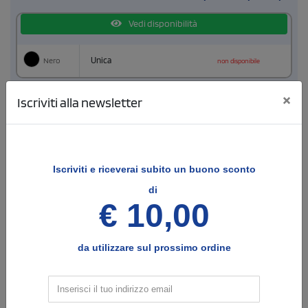
Vedi disponibilità
Nero
Unica
non disponibile
×
Iscriviti alla newsletter
3
Configura le posizioni e il tipo di stampa
Iscriviti e
riceverai subito un buono sconto
4
Allega i files di stampa
di
€ 10,00
da utilizzare sul prossimo ordine
CARICA FILE
RISTAMPA
Dimensione massima 8MB
Verrà utilizzato il file
File possibilmente
già in nostro possesso
vettoriale
come precedenti forniture.