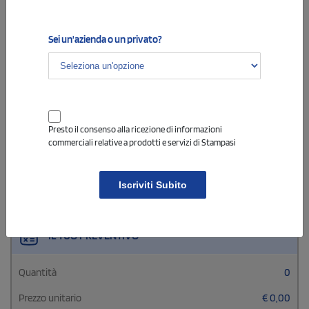
Non sono consentite
queste estensioni:
.exe
,
.php
,
.html
Sei un'azienda o un privato?
NON HO IL FILE
Presto il consenso alla ricezione di informazioni
Potrai inviare il file a
conclusione dell'ordine alla
commerciali relative a prodotti e servizi di Stampasi
mail contattaci@stampasi.it
indicando il numero
d'ordine di riferimento.
Iscriviti Subito
IL TUO PREVENTIVO
Quantità
0
Prezzo unitario
€
0,00