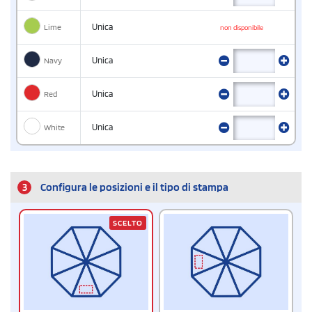
Lime
Unica
non disponibile
Navy
Unica
Red
Unica
White
Unica
3
Configura le posizioni e il tipo di stampa
SCELTO