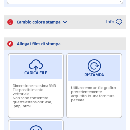
Info
5
Cambio colore stampa
6
Allega i files di stampa
CARICA FILE
RISTAMPA
Dimensione massima 8MB
Utilizzeremo un file grafico
File possibilmente
precedentemente
vettoriale
acquisito, in una fornitura
Non sono consentite
passata.
queste estensioni:
.exe
,
.php
,
.html