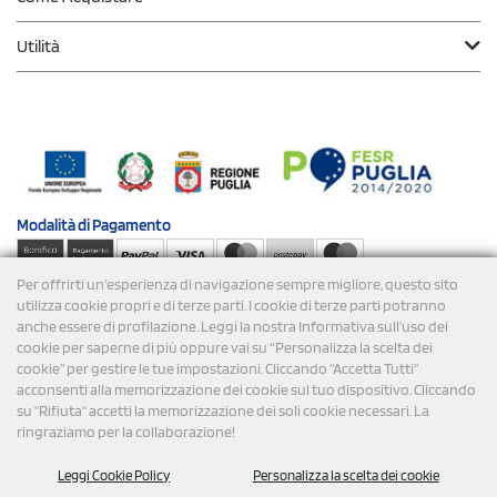
Utilità
Modalità di
Pagamento
Per offrirti un'esperienza di navigazione sempre migliore, questo sito
Spedizioni
utilizza cookie propri e di terze parti. I cookie di terze parti potranno
anche essere di profilazione. Leggi la nostra Informativa sull’uso dei
cookie per saperne di più oppure vai su “Personalizza la scelta dei
cookie” per gestire le tue impostazioni. Cliccando "Accetta Tutti"
acconsenti alla memorizzazione dei cookie sul tuo dispositivo. Cliccando
su "Rifiuta" accetti la memorizzazione dei soli cookie necessari. La
ringraziamo per la collaborazione!
© 2026 StampaSi s.r.l. TUTTI I DIRITTI SONO RISERVATI -
Leggi Cookie Policy
Personalizza la scelta dei cookie
P.Iva/C.F. 09734470967 - N° Rea MI-2110632