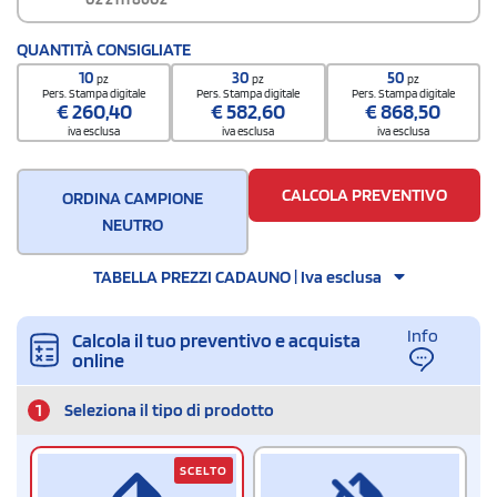
QUANTITÀ CONSIGLIATE
10
30
50
pz
pz
pz
Pers. Stampa digitale
Pers. Stampa digitale
Pers. Stampa digitale
€
260,40
€
582,60
€
868,50
iva esclusa
iva esclusa
iva esclusa
CALCOLA PREVENTIVO
ORDINA CAMPIONE
NEUTRO
TABELLA PREZZI CADAUNO | Iva esclusa
Info
Calcola il tuo preventivo e acquista
online
1
Seleziona il tipo di prodotto
SCELTO