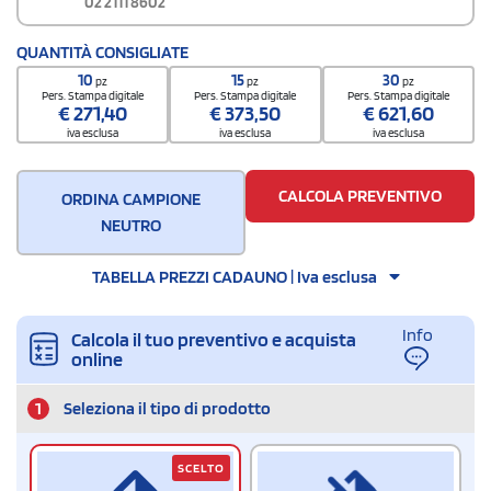
02 2111 8602
QUANTITÀ CONSIGLIATE
10
15
30
pz
pz
pz
Pers. Stampa digitale
Pers. Stampa digitale
Pers. Stampa digitale
€
271,40
€
373,50
€
621,60
iva esclusa
iva esclusa
iva esclusa
CALCOLA PREVENTIVO
ORDINA CAMPIONE
NEUTRO
TABELLA PREZZI CADAUNO | Iva esclusa
Info
Calcola il tuo preventivo e acquista
online
1
Seleziona il tipo di prodotto
SCELTO