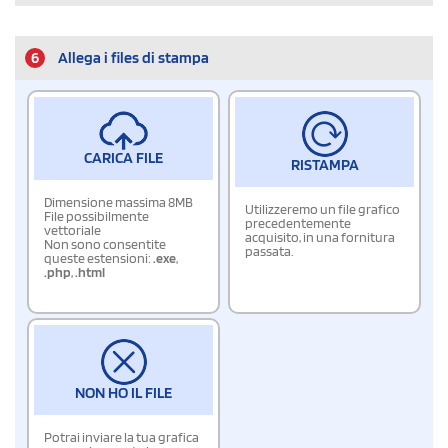
6
Allega i files di stampa
CARICA FILE
RISTAMPA
Dimensione massima 8MB
Utilizzeremo un file grafico
File possibilmente
precedentemente
vettoriale
acquisito, in una fornitura
Non sono consentite
passata.
queste estensioni:
.exe
,
.php
,
.html
NON HO IL FILE
Potrai inviare la tua grafica