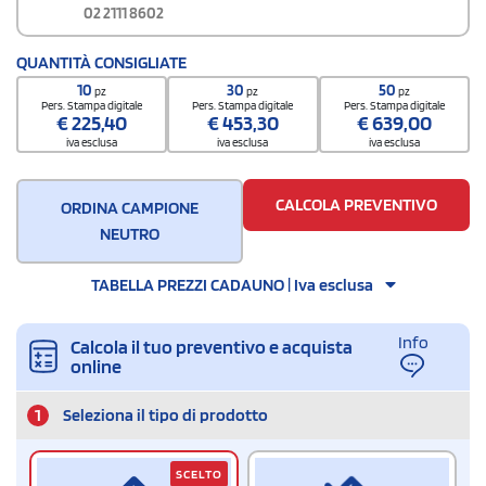
02 2111 8602
QUANTITÀ CONSIGLIATE
10
30
50
pz
pz
pz
Pers. Stampa digitale
Pers. Stampa digitale
Pers. Stampa digitale
€
225,40
€
453,30
€
639,00
iva esclusa
iva esclusa
iva esclusa
CALCOLA PREVENTIVO
ORDINA CAMPIONE
NEUTRO
TABELLA PREZZI CADAUNO | Iva esclusa
Info
Calcola il tuo preventivo e acquista
online
1
Seleziona il tipo di prodotto
SCELTO