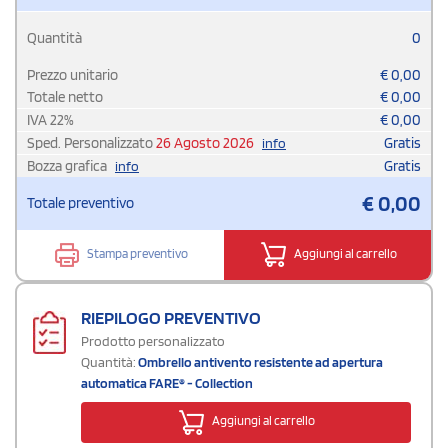
Quantità
0
Prezzo unitario
€
0,00
Totale netto
€
0,00
IVA
22
%
€
0,00
Sped. Personalizzato
26 Agosto 2026
Gratis
info
Bozza grafica
Gratis
info
€
0,00
Totale preventivo
Stampa preventivo
Aggiungi al carrello
RIEPILOGO PREVENTIVO
Prodotto personalizzato
Quantità:
Ombrello antivento resistente ad apertura
automatica FARE® - Collection
Aggiungi al carrello