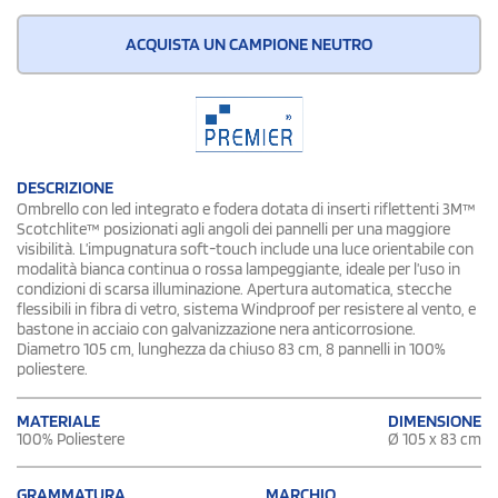
ACQUISTA UN CAMPIONE NEUTRO
DESCRIZIONE
Ombrello con led integrato e fodera dotata di inserti riflettenti 3M™
Scotchlite™ posizionati agli angoli dei pannelli per una maggiore
visibilità. L’impugnatura soft-touch include una luce orientabile con
modalità bianca continua o rossa lampeggiante, ideale per l’uso in
condizioni di scarsa illuminazione. Apertura automatica, stecche
flessibili in fibra di vetro, sistema Windproof per resistere al vento, e
bastone in acciaio con galvanizzazione nera anticorrosione.
Diametro 105 cm, lunghezza da chiuso 83 cm, 8 pannelli in 100%
poliestere.
DIMENSIONE
MATERIALE
Ø 105 x 83 cm
100% Poliestere
GRAMMATURA
MARCHIO