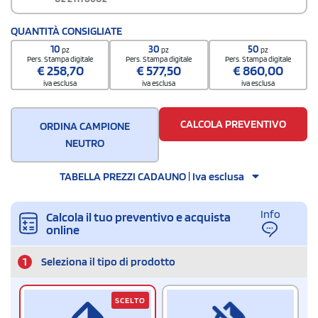
QUANTITÀ CONSIGLIATE
10
30
50
pz
pz
pz
Pers. Stampa digitale
Pers. Stampa digitale
Pers. Stampa digitale
€
258,70
€
577,50
€
860,00
iva esclusa
iva esclusa
iva esclusa
CALCOLA PREVENTIVO
ORDINA CAMPIONE
NEUTRO
TABELLA PREZZI CADAUNO | Iva esclusa
Info
Calcola il tuo preventivo e acquista
online
1
Seleziona il tipo di prodotto
SCELTO