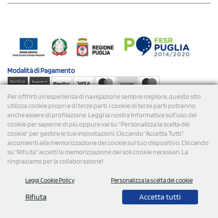
Modalità di
Pagamento
Per offrirti un'esperienza di navigazione sempre migliore, questo sito
Spedizioni
utilizza cookie propri e di terze parti. I cookie di terze parti potranno
anche essere di profilazione. Leggi la nostra Informativa sull’uso dei
cookie per saperne di più oppure vai su “Personalizza la scelta dei
cookie” per gestire le tue impostazioni. Cliccando "Accetta Tutti"
acconsenti alla memorizzazione dei cookie sul tuo dispositivo. Cliccando
su "Rifiuta" accetti la memorizzazione dei soli cookie necessari. La
ringraziamo per la collaborazione!
© 2026 StampaSi s.r.l. TUTTI I DIRITTI SONO RISERVATI -
Leggi Cookie Policy
Personalizza la scelta dei cookie
P.Iva/C.F. 09734470967 - N° Rea MI-2110632
Rifiuta
Accetta tutti
0,00
Cad.
+ IVA