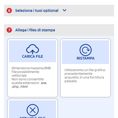
6
Seleziona i tuoi optional
7
Allega i files di stampa
CARICA FILE
RISTAMPA
Dimensione massima 8MB
Utilizzeremo un file grafico
File possibilmente
precedentemente
vettoriale
acquisito, in una fornitura
Non sono consentite
passata.
queste estensioni:
.exe
,
.php
,
.html