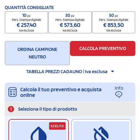
QUANTITÀ CONSIGLIATE
10
30
50
pz
pz
pz
Pers. Stampa digitale
Pers. Stampa digitale
Pers. Stampa digitale
€
257,40
€
573,60
€
853,50
iva esclusa
iva esclusa
iva esclusa
CALCOLA PREVENTIVO
ORDINA CAMPIONE
NEUTRO
TABELLA PREZZI CADAUNO | Iva esclusa
Info
Calcola il tuo preventivo e acquista
online
1
Seleziona il tipo di prodotto
SCELTO