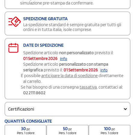
simulazione pre-stampa da confermare.
SPEDIZIONE GRATUITA
La spedizione standard è sempre gratuita per tutti gli
ordini e in tutta italia, isole comprese.
DATE DI SPEDIZIONE
Spedizione articolo
non personalizzato
previsto il:
01 Settembre 2026
info
Spedizione articolo
personalizzato con stampa
serigrafica
previsto il:
01 Settembre 2026
info
É possibile
anticipare la data di spedizione
direttamente
al carrello.
Se hai bisogno di una consegna
tassativa
, contattaci al:
02 2111 8602
Certificazioni
QUANTITÀ CONSIGLIATE
certificazione.pdf >
30
50
100
pz
pz
pz
Pers. 1 colore
Pers. 1 colore
Pers. 1 colore