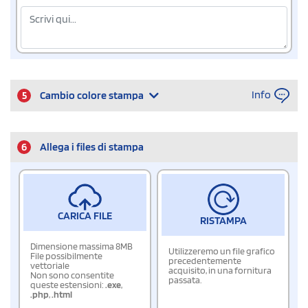
Info
5
Cambio colore stampa
6
Allega i files di stampa
CARICA FILE
RISTAMPA
Dimensione massima 8MB
Utilizzeremo un file grafico
File possibilmente
precedentemente
vettoriale
acquisito, in una fornitura
Non sono consentite
passata.
queste estensioni:
.exe
,
.php
,
.html