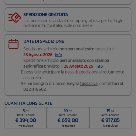
SPEDIZIONE GRATUITA
La spedizione standard è sempre gratuita per tutti gli
ordini e in tutta italia, isole comprese.
DATE DI SPEDIZIONE
Spedizione articolo
non personalizzato
previsto il:
28 Agosto 2026
info
Spedizione articolo
personalizzato con stampa
serigrafica
previsto il:
28 Agosto 2026
info
É possibile
anticipare la data di spedizione
direttamente
al carrello.
Se hai bisogno di una consegna
tassativa
, contattaci al:
02 2111 8602
QUANTITÀ CONSIGLIATE
5
10
15
pz
pz
pz
Pers. 1 colore
Pers. 1 colore
Pers. 1 colore
€
394,00
€
659,00
€
917,85
iva esclusa
iva esclusa
iva esclusa