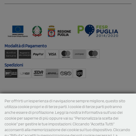
Modalità di
Pagamento
Spedizioni
Per offrirti un'esperienza di navigazione sempre migliore, questo sito
utilizza cookie propri e di terze parti. I cookie di terze parti potranno
© 2026 StampaSi s.r.l. TUTTI I DIRITTI SONO RISERVATI -
anche essere di profilazione. Leggi la nostra Informativa sull’uso dei
P.Iva/C.F. 09734470967 - N° Rea MI-2110632
cookie per saperne di più oppure vai su “Personalizza la scelta dei
cookie” per gestire le tue impostazioni. Cliccando "Accetta Tutti"
acconsenti alla memorizzazione dei cookie sul tuo dispositivo. Cliccando
su "Rifiuta" accetti la memorizzazione dei soli cookie necessari. La