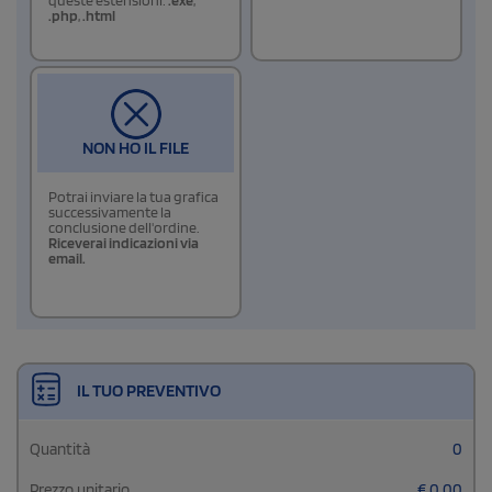
.php
,
.html
NON HO IL FILE
Potrai inviare la tua grafica
successivamente la
conclusione dell'ordine.
Riceverai indicazioni via
email.
IL TUO PREVENTIVO
Quantità
0
Prezzo unitario
€
0,00