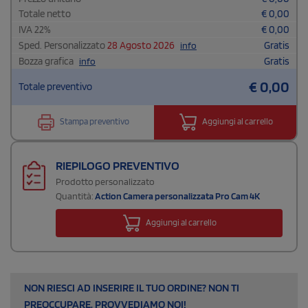
Totale netto
€
0,00
IVA
22
%
€
0,00
Sped. Personalizzato
28 Agosto 2026
Gratis
info
Bozza grafica
Gratis
info
€
0,00
Totale preventivo
Stampa preventivo
Aggiungi al carrello
RIEPILOGO PREVENTIVO
Prodotto personalizzato
Quantità:
Action Camera personalizzata Pro Cam 4K
Aggiungi al carrello
NON RIESCI AD INSERIRE IL TUO ORDINE? NON TI
PREOCCUPARE, PROVVEDIAMO NOI!