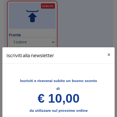
SCELTO
Fronte
Dimensione di stampa
×
Iscriviti alla newsletter
Iscriviti e
riceverai subito un buono sconto
Info
4
Opzioni e note per la stampa
di
€ 10,00
COLORE DI STAMPA - EVENTUALE TESTO DA
INSERIRE
da utilizzare sul prossimo ordine