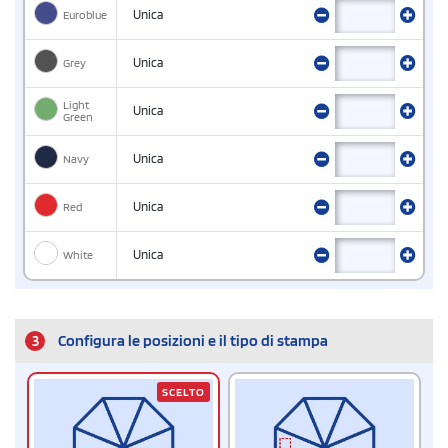
Euroblue
Unica
Grey
Unica
Light
Unica
Green
Navy
Unica
Red
Unica
White
Unica
3
Configura le posizioni e il tipo di stampa
SCELTO