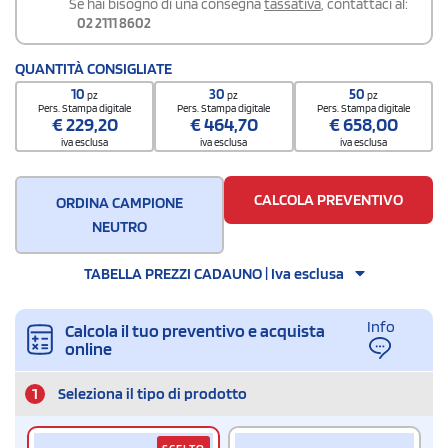
Se hai bisogno di una consegna
tassativa
, contattaci al:
02 2111 8602
QUANTITÀ CONSIGLIATE
10
30
50
pz
pz
pz
Pers. Stampa digitale
Pers. Stampa digitale
Pers. Stampa digitale
€
229,20
€
464,70
€
658,00
iva esclusa
iva esclusa
iva esclusa
CALCOLA PREVENTIVO
ORDINA CAMPIONE
NEUTRO
TABELLA PREZZI CADAUNO | Iva esclusa
Info
Calcola il tuo preventivo e acquista
online
1
Seleziona il tipo di prodotto
SCELTO