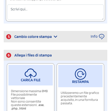
Info
5
Cambio colore stampa
6
Allega i files di stampa
CARICA FILE
RISTAMPA
Dimensione massima 8MB
Utilizzeremo un file grafico
File possibilmente
precedentemente
vettoriale
acquisito, in una fornitura
Non sono consentite
passata.
queste estensioni:
.exe
,
.php
,
.html