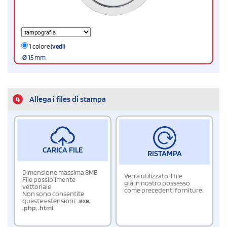
1 colore
(vedi)
Ø
15 mm
4
Allega i files di stampa
CARICA FILE
RISTAMPA
Dimensione massima 8MB
Verrà utilizzato il file
File possibilmente
già in nostro possesso
vettoriale
come precedenti forniture.
Non sono consentite
queste estensioni:
.exe
,
.php
,
.html