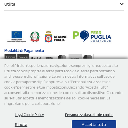
Utilità
Modalità di
Pagamento
Per offrirti un'esperienza di navigazione sempre migliore, questo sito
Spedizioni
utilizza cookie propri e di terze parti. I cookie di terze parti potranno
anche essere di profilazione. Leggi la nostra Informativa sull’uso dei
cookie per saperne di più oppure vai su “Personalizza la scelta dei
cookie” per gestire le tue impostazioni. Cliccando "Accetta Tutti"
acconsenti alla memorizzazione dei cookie sul tuo dispositivo. Cliccando
su "Rifiuta" accetti la memorizzazione dei soli cookie necessari. La
ringraziamo per la collaborazione!
© 2026 StampaSi s.r.l. TUTTI I DIRITTI SONO RISERVATI -
Leggi Cookie Policy
Personalizza la scelta dei cookie
P.Iva/C.F. 09734470967 - N° Rea MI-2110632
Rifiuta
Accetta tutti