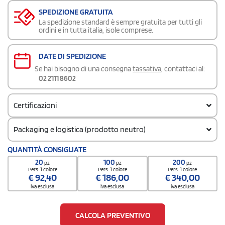
SPEDIZIONE GRATUITA
La spedizione standard è sempre gratuita per tutti gli
ordini e in tutta italia, isole comprese.
DATE DI SPEDIZIONE
Se hai bisogno di una consegna
tassativa
, contattaci al:
02 2111 8602
Certificazioni
Packaging e logistica (prodotto neutro)
Codice doganale
QUANTITÀ CONSIGLIATE
7616999099000000000000
20
100
200
pz
pz
pz
Quantità per confezione
Pers. 1 colore
Pers. 1 colore
Pers. 1 colore
€
92,40
€
186,00
€
340,00
250 / Inner carton
iva esclusa
iva esclusa
iva esclusa
Quantità per scatola
1000
CALCOLA PREVENTIVO