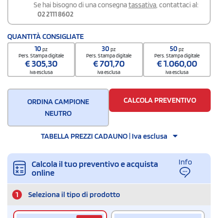
Se hai bisogno di una consegna
tassativa
, contattaci al:
02 2111 8602
QUANTITÀ CONSIGLIATE
10
30
50
pz
pz
pz
Pers. Stampa digitale
Pers. Stampa digitale
Pers. Stampa digitale
€
305,30
€
701,70
€
1.060,00
iva esclusa
iva esclusa
iva esclusa
CALCOLA PREVENTIVO
ORDINA CAMPIONE
NEUTRO
TABELLA PREZZI CADAUNO | Iva esclusa
Info
Calcola il tuo preventivo e acquista
online
1
Seleziona il tipo di prodotto