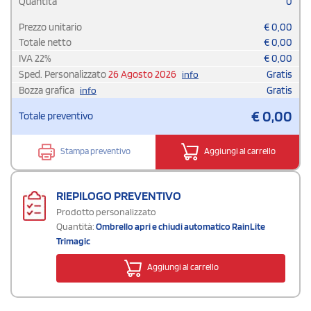
Quantità
0
Prezzo unitario
€
0,00
Totale netto
€
0,00
IVA
22
%
€
0,00
Sped. Personalizzato
26 Agosto 2026
Gratis
info
Bozza grafica
Gratis
info
€
0,00
Totale preventivo
Stampa preventivo
Aggiungi al carrello
RIEPILOGO PREVENTIVO
Prodotto personalizzato
Quantità:
Ombrello apri e chiudi automatico RainLite
Trimagic
Aggiungi al carrello