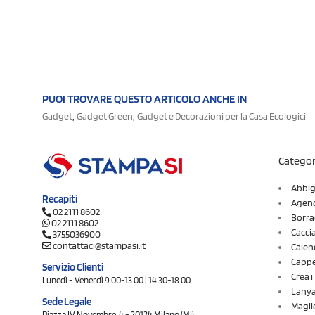
PUOI TROVARE QUESTO ARTICOLO ANCHE IN
,
,
Gadget
Gadget Green
Gadget e Decorazioni per la Casa Ecologici
Categor
Abbig
Recapiti
Agend
02 2111 8602
Borra
02 2111 8602
Cacci
3755036900
contattaci@stampasi.it
Calen
Cappel
Servizio Clienti
Crea 
Lunedì - Venerdì 9.00-13.00 | 14.30-18.00
Lany
Sede Legale
Magli
Piazza IV Novembre, 4 - 20124 Milano (MI)