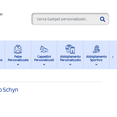
ti
Felpe
Cappellini
Abbigliamento
Abbigliamento
Ab
te
Personalizzate
Personalizzati
Personalizzato
Sportivo
d
to Schyn