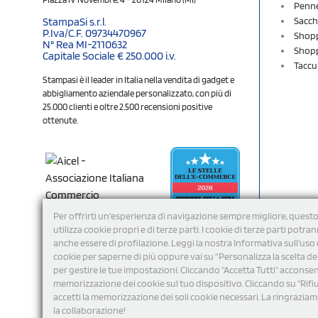
Penne
Sacch
StampaSi s.r.l.
P.Iva/C.F. 09734470967
Shopp
N° Rea MI-2110632
Shopp
Capitale Sociale € 250.000 i.v.
Taccu
Stampasi è il leader in Italia nella vendita di gadget e
abbigliamento aziendale personalizzato, con più di
25.000 clienti e oltre 2.500 recensioni positive
ottenute.
Per offrirti un'esperienza di navigazione sempre migliore, questo
utilizza cookie propri e di terze parti. I cookie di terze parti potra
anche essere di profilazione. Leggi la nostra Informativa sull’uso 
cookie per saperne di più oppure vai su “Personalizza la scelta de
per gestire le tue impostazioni. Cliccando "Accetta Tutti" acconsent
memorizzazione dei cookie sul tuo dispositivo. Cliccando su "Rifi
Seguici
accetti la memorizzazione dei soli cookie necessari. La ringrazia
la collaborazione!