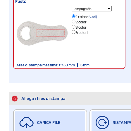
Fusto
1 colore
(vedi)
2 colori
3 colori
4 colori
Area di stampa massima
:
60 mm
15 mm
4
Allega i files di stampa
CARICA FILE
RISTAMP