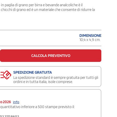
in paglia di grano per birra e bevande analcoliche è il
 chicchi di grano ed è un materiale che consente di ridurre la
DIMENSIONE
10,4 x 4,9 cm.
CALCOLA PREVENTIVO
SPEDIZIONE GRATUITA
La spedizione standard è sempre gratuita per tutti gli
ordini e in tutta italia, isole comprese.
to 2026
info
quantitativo inferiore a 500 stampe previsto il:
02 2111 8602