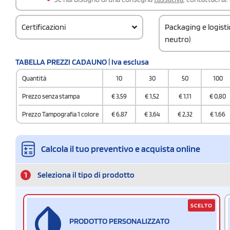
Certificazioni
Packaging e logist
neutro)
Codice doganale
TABELLA PREZZI CADAUNO | Iva esclusa
7323930090000000
Quantità
10
30
50
100
Quantità per confez
100 / Inner carton
Prezzo senza stampa
€
3,59
€
1,52
€
1,11
€
0,80
Quantità per scatol
Prezzo Tampografia 1 colore
€
6,87
€
3,64
€
2,32
€
1,66
600
Calcola il tuo preventivo e acquista online
1
Seleziona il tipo di prodotto
SCELTO
PRODOTTO PERSONALIZZATO