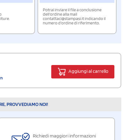
Potrai inviare il file a conclusione
o
dell'ordine alla mail
iture.
contattaci@stampasi.it indicando il
numero d'ordine di riferimento.
Aggiungi al carrello
yn
ARE, PROVVEDIAMO NOI!
Richiedi maggiori informazioni