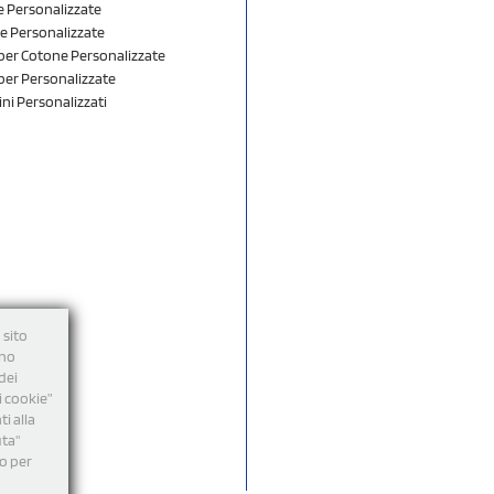
 Personalizzate
e Personalizzate
er Cotone Personalizzate
er Personalizzate
ini Personalizzati
 sito
nno
dei
i cookie”
i alla
uta"
mo per