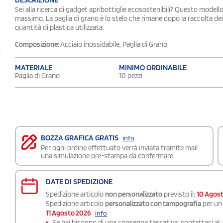
Sei alla ricerca di gadget apribottiglie ecosostenibili? Questo modello 
massimo. La paglia di grano è lo stelo che rimane dopo la raccolta dei
quantità di plastica utilizzata.
Composizione:
Acciaio inossidabile, Paglia di Grano
MATERIALE
MINIMO ORDINABILE
Paglia di Grano
10 pezzi
BOZZA GRAFICA GRATIS
info
Per ogni ordine effettuato verrà inviata tramite mail
una simulazione pre-stampa da confermare.
DATE DI SPEDIZIONE
Spedizione articolo
non personalizzato
previsto il:
10 Agos
Spedizione articolo
personalizzato con tampografia
per un 
11 Agosto 2026
info
Se hai bisogno di una consegna
tassativa
, contattaci al: