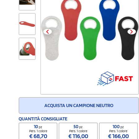
ACQUISTA UN CAMPIONE NEUTRO
QUANTITÀ CONSIGLIATE
10
50
100
pz
pz
pz
Pers. 1 colore
Pers. 1 colore
Pers. 1 colore
€
68,70
€
116,00
€
166,00