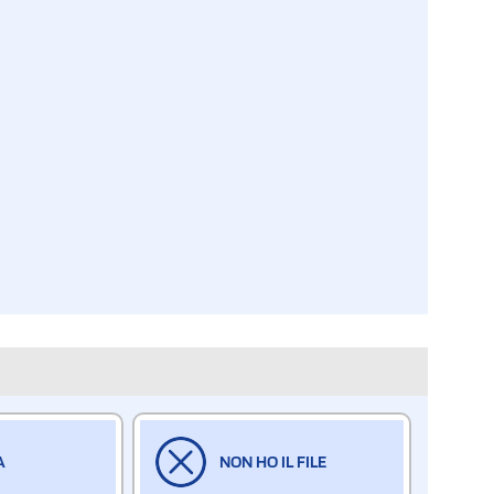
A
NON HO IL FILE