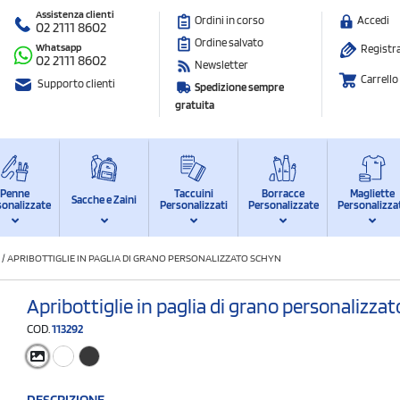
Assistenza clienti
Ordini in corso
Accedi
02 2111 8602
Ordine salvato
Whatsapp
Registra
02 2111 8602
Newsletter
Carrello
Supporto clienti
Spedizione sempre
gratuita
Penne
Taccuini
Borracce
Magliette
Sacche e Zaini
sonalizzate
Personalizzati
Personalizzate
Personalizza
/
APRIBOTTIGLIE IN PAGLIA DI GRANO PERSONALIZZATO SCHYN
Apribottiglie in paglia di grano personalizza
COD.
113292
DESCRIZIONE