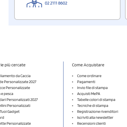
02 2111 8602
ie più cercate
Come Acquistare
liamento da Caccia
Come ordinare
e Personalizzate 2027
Pagamenti
cce Personalizzate
Invio file di stampa
a e pesca
Acquisti MePA
dari Personalizzati 2027
Tabelle colori di stampa
lini Personalizzati
Tecniche di stampa
i Tuoi Gadget
Registrazione rivenditori
ard
Iscriviti alla newsletter
ette Personalizzate
Recensioni clienti