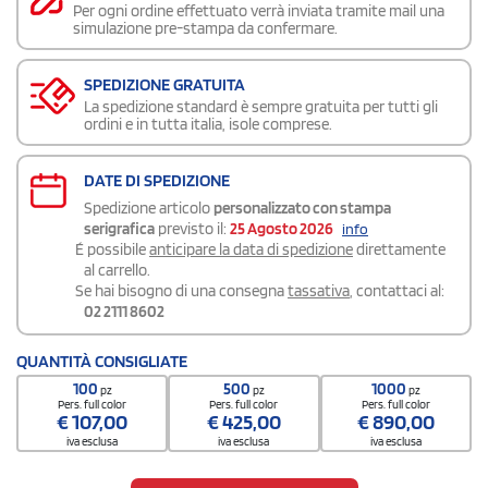
Per ogni ordine effettuato verrà inviata tramite mail una
simulazione pre-stampa da confermare.
SPEDIZIONE GRATUITA
La spedizione standard è sempre gratuita per tutti gli
ordini e in tutta italia, isole comprese.
DATE DI SPEDIZIONE
Spedizione articolo
personalizzato con stampa
serigrafica
previsto il:
25 Agosto 2026
info
É possibile
anticipare la data di spedizione
direttamente
al carrello.
Se hai bisogno di una consegna
tassativa
, contattaci al:
02 2111 8602
QUANTITÀ CONSIGLIATE
100
500
1000
pz
pz
pz
Pers. full color
Pers. full color
Pers. full color
€
107,00
€
425,00
€
890,00
iva esclusa
iva esclusa
iva esclusa