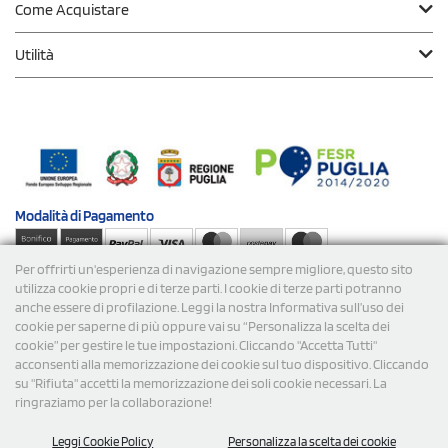
Come Acquistare
Utilità
Modalità di
Pagamento
Per offrirti un'esperienza di navigazione sempre migliore, questo sito
Spedizioni
utilizza cookie propri e di terze parti. I cookie di terze parti potranno
anche essere di profilazione. Leggi la nostra Informativa sull’uso dei
cookie per saperne di più oppure vai su “Personalizza la scelta dei
cookie” per gestire le tue impostazioni. Cliccando "Accetta Tutti"
acconsenti alla memorizzazione dei cookie sul tuo dispositivo. Cliccando
su "Rifiuta" accetti la memorizzazione dei soli cookie necessari. La
ringraziamo per la collaborazione!
© 2026 StampaSi s.r.l. TUTTI I DIRITTI SONO RISERVATI -
Leggi Cookie Policy
Personalizza la scelta dei cookie
P.Iva/C.F. 09734470967 - N° Rea MI-2110632