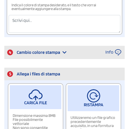
Indica il colore di stampa desiderato, e il testo che vorrai
eventualmente aggiungere alla stampa.
Info
4
Cambio colore stampa
5
Allega i files di stampa
CARICA FILE
RISTAMPA
Dimensione massima 8MB
Utilizzeremo un file grafico
File possibilmente
precedentemente
vettoriale
acquisito, in una fornitura
Non sono consentite