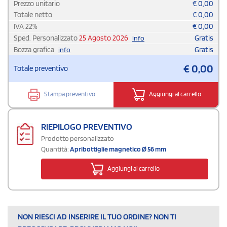
Prezzo unitario
€
0,00
Totale netto
€
0,00
IVA
22
%
€
0,00
Sped. Personalizzato
25 Agosto 2026
Gratis
info
Bozza grafica
Gratis
info
€
0,00
Totale preventivo
Stampa preventivo
Aggiungi al carrello
RIEPILOGO PREVENTIVO
Prodotto personalizzato
Quantità:
Apribottiglie magnetico Ø 56 mm
Aggiungi al carrello
NON RIESCI AD INSERIRE IL TUO ORDINE? NON TI