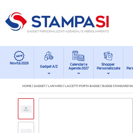
GADGET PERSONALIZZATI AZIENDALI E ABBIGLIAMENTO
Novità 2026
Calendari e
Shopper
Gadget A/Z
Agende 2027
Personalizzate
Per
HOME
/
GADGET
/
LANYARD
/
LACCETTI PORTA BADGE
/
BADGE STANDARD 54