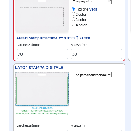
1 colore
(vedi)
2 colori
3 colori
4 colori
Area di stampa massima
:
70 mm
30 mm
Larghezza (mm)
Altezza (mm)
LATO 1 STAMPA DIGITALE
Larghezza (mm)
Altezza (mm)