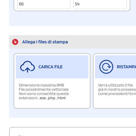
4
Allega i files di stampa
CARICA FILE
RISTAMP
Dimensione massima 8MB
Verrà utilizzato il file
File possibilmente vettoriale
già in nostro possess
Non sono consentite queste
come precedenti forn
estensioni:
.exe
,
.php
,
.html