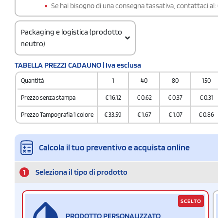
Se hai bisogno di una consegna
tassativa
, contattaci al:
Packaging e logistica (prodotto
neutro)
Codice doganale
TABELLA PREZZI CADAUNO | Iva esclusa
3926 9097
Quantità
1
40
80
150
Quantità per confezione
1
Prezzo senza stampa
€
16,12
€
0,62
€
0,37
€
0,31
Quantità per scatola
Prezzo Tampografia 1 colore
€
33,59
€
1,67
€
1,07
€
0,86
2000
Calcola il tuo preventivo e acquista online
1
Seleziona il tipo di prodotto
SCELTO
PRODOTTO PERSONALIZZATO