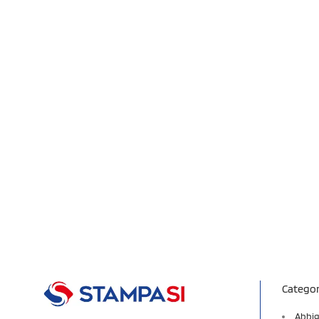
Categor
Abbig