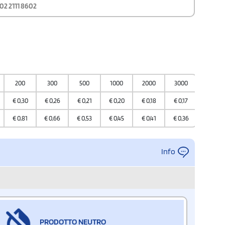
02 2111 8602
200
300
500
1000
2000
3000
€
0,30
€
0,26
€
0,21
€
0,20
€
0,18
€
0,17
€
0,81
€
0,66
€
0,53
€
0,45
€
0,41
€
0,36
Info
PRODOTTO NEUTRO