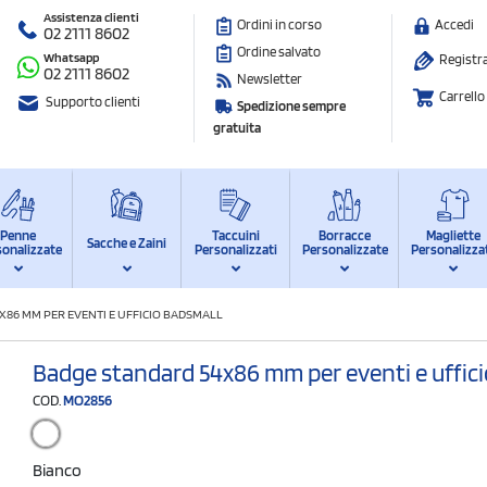
Assistenza clienti
Ordini in corso
Accedi
02 2111 8602
Ordine salvato
Whatsapp
Registra
02 2111 8602
Newsletter
Carrello
Supporto clienti
Spedizione sempre
gratuita
Penne
Taccuini
Borracce
Magliette
Sacche e Zaini
sonalizzate
Personalizzati
Personalizzate
Personalizza
X86 MM PER EVENTI E UFFICIO BADSMALL
Badge standard 54x86 mm per eventi e uffic
COD.
MO2856
Bianco