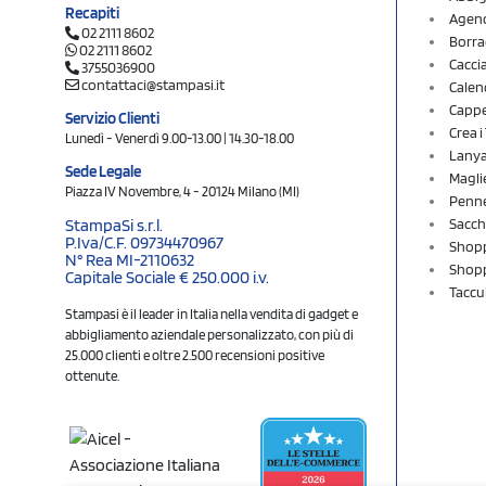
Recapiti
Agend
02 2111 8602
Borra
02 2111 8602
Cacci
3755036900
contattaci@stampasi.it
Calen
Cappel
Servizio Clienti
Crea 
Lunedì - Venerdì 9.00-13.00 | 14.30-18.00
Lany
Sede Legale
Magli
Piazza IV Novembre, 4 - 20124 Milano (MI)
Penne
Sacch
StampaSi s.r.l.
P.Iva/C.F. 09734470967
Shopp
N° Rea MI-2110632
Shopp
Capitale Sociale € 250.000 i.v.
Taccu
Stampasi è il leader in Italia nella vendita di gadget e
abbigliamento aziendale personalizzato, con più di
25.000 clienti e oltre 2.500 recensioni positive
ottenute.