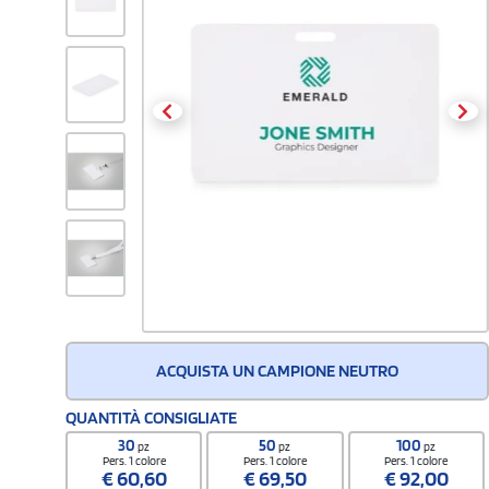
ACQUISTA UN CAMPIONE NEUTRO
QUANTITÀ CONSIGLIATE
30
50
100
pz
pz
pz
Pers. 1 colore
Pers. 1 colore
Pers. 1 colore
€
60,60
€
69,50
€
92,00