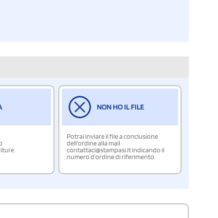
A
NON HO IL FILE
Potrai inviare il file a conclusione
o
dell'ordine alla mail
iture.
contattaci@stampasi.it indicando il
numero d'ordine di riferimento.