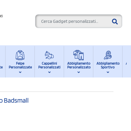
ti
Felpe
Cappellini
Abbigliamento
Abbigliamento
Ab
te
Personalizzate
Personalizzati
Personalizzato
Sportivo
d
io Badsmall