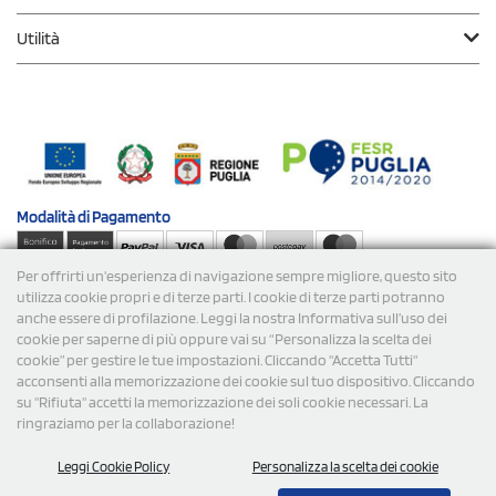
Utilità
Modalità di
Pagamento
Per offrirti un'esperienza di navigazione sempre migliore, questo sito
Spedizioni
utilizza cookie propri e di terze parti. I cookie di terze parti potranno
anche essere di profilazione. Leggi la nostra Informativa sull’uso dei
cookie per saperne di più oppure vai su “Personalizza la scelta dei
cookie” per gestire le tue impostazioni. Cliccando "Accetta Tutti"
acconsenti alla memorizzazione dei cookie sul tuo dispositivo. Cliccando
su "Rifiuta" accetti la memorizzazione dei soli cookie necessari. La
ringraziamo per la collaborazione!
© 2026 StampaSi s.r.l. TUTTI I DIRITTI SONO RISERVATI -
Leggi Cookie Policy
Personalizza la scelta dei cookie
P.Iva/C.F. 09734470967 - N° Rea MI-2110632