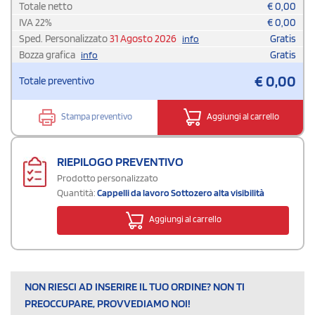
Totale netto
€
0,00
IVA
22
%
€
0,00
Sped. Personalizzato
31 Agosto 2026
Gratis
info
Bozza grafica
Gratis
info
€
0,00
Totale preventivo
Stampa preventivo
Aggiungi al carrello
RIEPILOGO PREVENTIVO
Prodotto personalizzato
Quantità:
Cappelli da lavoro Sottozero alta visibilità
Aggiungi al carrello
NON RIESCI AD INSERIRE IL TUO ORDINE? NON TI
PREOCCUPARE, PROVVEDIAMO NOI!