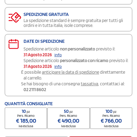
SPEDIZIONE GRATUITA
La spedizione standard è sempre gratuita per tutti gli
ordini e in tutta italia, isole comprese.
DATE DI SPEDIZIONE
Spedizione articolo
non personalizzato
previsto il:
31 Agosto 2026
info
Spedizione articolo
personalizzato con ricamo
previsto il:
31 Agosto 2026
info
É possibile
anticipare la data di spedizione
direttamente
al carrello.
Se hai bisogno di una consegna
tassativa
, contattaci al:
02 2111 8602
QUANTITÀ CONSIGLIATE
10
50
100
pz
pz
pz
Pers. Ricamo
Pers. Ricamo
Pers. Ricamo
€
185,00
€
490,00
€
766,00
iva esclusa
iva esclusa
iva esclusa