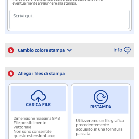
eventualmente aggiungere alla stampa.
Info
5
Cambio colore stampa
6
Allega i files di stampa
CARICA FILE
RISTAMPA
Dimensione massima 8MB
Utilizzeremo un file grafico
File possibilmente
precedentemente
vettoriale
acquisito, in una fornitura
Non sono consentite
passata.
queste estensioni:
.exe
,