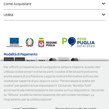
Come Acquistare
Utilità
Modalità di
Pagamento
Per offrirti un'esperienza di navigazione sempre migliore, questo sito
Spedizioni
utilizza cookie propri e di terze parti. I cookie di terze parti potranno
anche essere di profilazione. Leggi la nostra Informativa sull’uso dei
cookie per saperne di più oppure vai su “Personalizza la scelta dei
cookie” per gestire le tue impostazioni. Cliccando "Accetta Tutti"
acconsenti alla memorizzazione dei cookie sul tuo dispositivo. Cliccando
su "Rifiuta" accetti la memorizzazione dei soli cookie necessari. La
ringraziamo per la collaborazione!
© 2026 StampaSi s.r.l. TUTTI I DIRITTI SONO RISERVATI -
Leggi Cookie Policy
Personalizza la scelta dei cookie