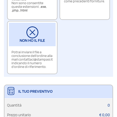
come precedenti forniture.
Non sono consentite
queste estensioni:
.exe
,
.php
,
.html
NON HO IL FILE
Potrai inviare il file a
conclusione dell'ordine alla
mail contattaci@stampasi.it
indicando il numero
d'ordine di riferimento.
IL TUO PREVENTIVO
Quantità
0
Prezzo unitario
€
0,00