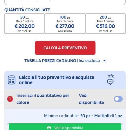
Codice doganale
QUANTITÀ CONSIGLIATE
3924100090000000000000
50
100
200
pz
pz
pz
Quantità per scatola
Pers. 1 colore
Pers. 1 colore
Pers. 1 colore
€
202,00
€
277,00
€
516,00
120
iva esclusa
iva esclusa
iva esclusa
CALCOLA PREVENTIVO
TABELLA PREZZI CADAUNO | Iva esclusa
Info
Calcola il tuo preventivo e acquista
online
Inserisci il quantitativo per
Vedi
1
colore
disponibilità
Minimo ordinabile:
50 pz - Multipli di 1 pz
Vedi disponibilità