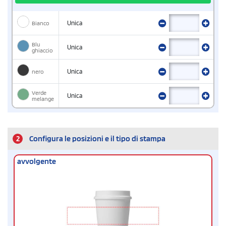
Bianco
Unica
Blu
Unica
ghiaccio
nero
Unica
Verde
Unica
melange
2
Configura le posizioni e il tipo di stampa
avvolgente