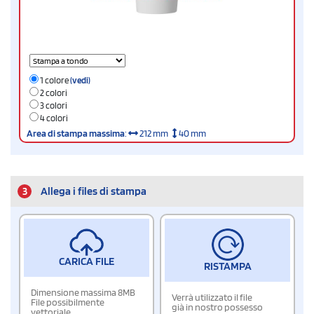
1 colore
(vedi)
2 colori
3 colori
4 colori
Area di stampa massima
:
212 mm
40 mm
3
Allega i files di stampa
CARICA FILE
RISTAMPA
Dimensione massima 8MB
Verrà utilizzato il file
File possibilmente
già in nostro possesso
vettoriale