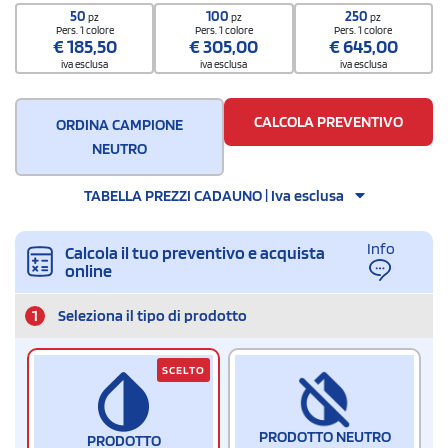
7013 3799
50
100
250
pz
pz
pz
Quantità per scatola
Pers. 1 colore
Pers. 1 colore
Pers. 1 colore
€
185,50
€
305,00
€
645,00
20
iva esclusa
iva esclusa
iva esclusa
CALCOLA PREVENTIVO
ORDINA CAMPIONE
NEUTRO
TABELLA PREZZI CADAUNO | Iva esclusa
Info
Calcola il tuo preventivo e acquista
online
1
Seleziona il tipo di prodotto
SCELTO
PRODOTTO NEUTRO
PRODOTTO