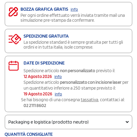
BOZZA GRAFICA GRATIS
info
Per ogni ordine effettuato verrà inviata tramite mail una
simulazione pre-stampa da confermare.
SPEDIZIONE GRATUITA
La spedizione standard è sempre gratuita per tutti gli
ordini e in tutta italia, isole comprese.
DATE DI SPEDIZIONE
Spedizione articolo
non personalizzato
previsto il:
12 Agosto 2026
info
Spedizione articolo
personalizzato con incisione laser
per
un quantitativo inferiore a 250 stampe previsto il:
19 Agosto 2026
info
Se hai bisogno di una consegna
tassativa
, contattaci al:
02 2111 8602
Packaging e logistica (prodotto neutro)
Codice doganale
QUANTITÀ CONSIGLIATE