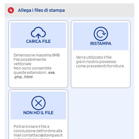
4
Allega i files di stampa
CARICA FILE
RISTAMPA
Dimensione massima 8MB
Verrà utilizzato il file
File possibilmente
già in nostro possesso
vettoriale
come precedenti forniture.
Non sono consentite
queste estensioni:
.exe
,
.php
,
.html
NON HO IL FILE
Potrai inviare il file a
conclusione dell'ordine alla
mail contattaci@stampasi.it