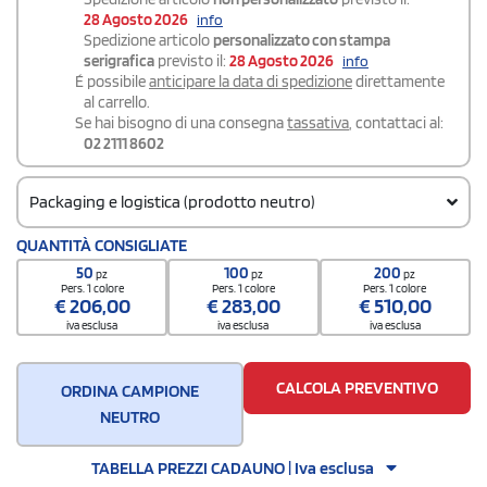
28 Agosto 2026
info
Spedizione articolo
personalizzato con stampa
serigrafica
previsto il:
28 Agosto 2026
info
É possibile
anticipare la data di spedizione
direttamente
al carrello.
Se hai bisogno di una consegna
tassativa
, contattaci al:
02 2111 8602
Packaging e logistica (prodotto neutro)
Codice doganale
QUANTITÀ CONSIGLIATE
761510109000000
50
100
200
pz
pz
pz
Pers. 1 colore
Pers. 1 colore
Pers. 1 colore
€
206,00
€
283,00
€
510,00
iva esclusa
iva esclusa
iva esclusa
CALCOLA PREVENTIVO
ORDINA CAMPIONE
NEUTRO
TABELLA PREZZI CADAUNO | Iva esclusa