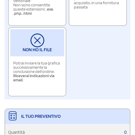
vettoriale
acquisito, in una fornitura
Non sono consentite
passata.
queste estensioni:
.exe
,
.php
,
.html
NON HO IL FILE
Potrai inviare la tua grafica
successivamente la
conclusione dell'ordine.
Riceverai indicazioni via
email.
IL TUO PREVENTIVO
Quantità
0