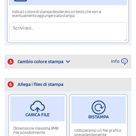
Indica il colore di stampa desiderato, e il testo che vorrai
eventualmente aggiungere alla stampa.
Info
5
Cambio colore stampa
6
Allega i files di stampa
CARICA FILE
RISTAMPA
Dimensione massima 8MB
Utilizzeremo un file grafico
File possibilmente
precedentemente