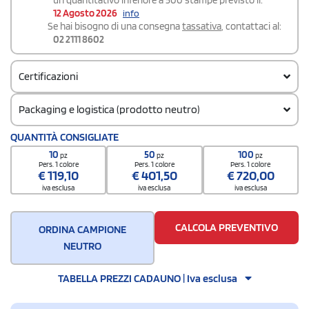
12 Agosto 2026
info
Se hai bisogno di una consegna
tassativa
, contattaci al:
02 2111 8602
Certificazioni
Packaging e logistica (prodotto neutro)
Codice doganale
QUANTITÀ CONSIGLIATE
7323930090000000000000
10
50
100
pz
pz
pz
Quantità per scatola
Pers. 1 colore
Pers. 1 colore
Pers. 1 colore
€
119,10
€
401,50
€
720,00
24
iva esclusa
iva esclusa
iva esclusa
CALCOLA PREVENTIVO
ORDINA CAMPIONE
NEUTRO
TABELLA PREZZI CADAUNO | Iva esclusa