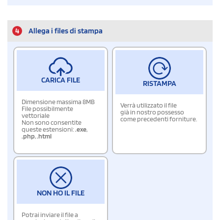
4
Allega i files di stampa
CARICA FILE
RISTAMPA
Dimensione massima 8MB
Verrà utilizzato il file
File possibilmente
già in nostro possesso
vettoriale
come precedenti forniture.
Non sono consentite
queste estensioni:
.exe
,
.php
,
.html
NON HO IL FILE
Potrai inviare il file a