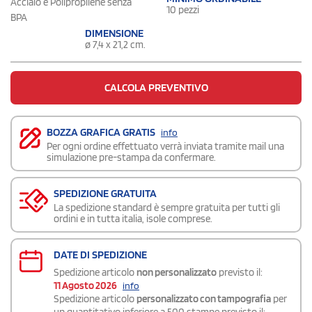
Acciaio e Polipropilene senza
10 pezzi
BPA
DIMENSIONE
ø 7,4 x 21,2 cm.
CALCOLA PREVENTIVO
BOZZA GRAFICA GRATIS
info
Per ogni ordine effettuato verrà inviata tramite mail una
simulazione pre-stampa da confermare.
SPEDIZIONE GRATUITA
La spedizione standard è sempre gratuita per tutti gli
ordini e in tutta italia, isole comprese.
DATE DI SPEDIZIONE
Spedizione articolo
non personalizzato
previsto il:
11 Agosto 2026
info
Spedizione articolo
personalizzato con tampografia
per
un quantitativo inferiore a 500 stampe previsto il: