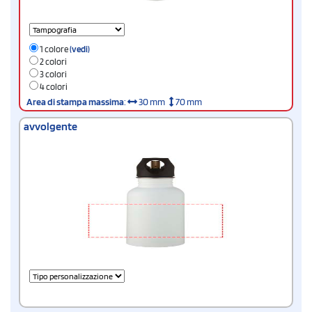
1 colore
(vedi)
2 colori
3 colori
4 colori
Area di stampa massima
:
30 mm
70 mm
avvolgente