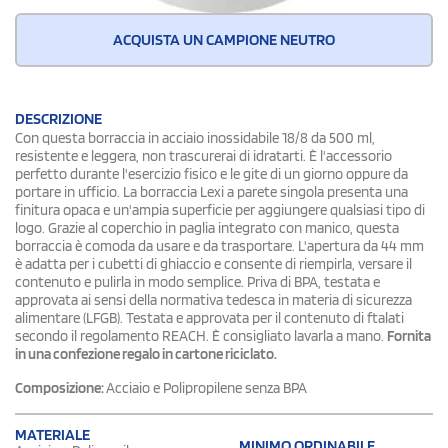
ACQUISTA UN CAMPIONE NEUTRO
DESCRIZIONE
Con questa borraccia in acciaio inossidabile 18/8 da 500 ml,
resistente e leggera, non trascurerai di idratarti. È l'accessorio
perfetto durante l'esercizio fisico e le gite di un giorno oppure da
portare in ufficio. La borraccia Lexi a parete singola presenta una
finitura opaca e un'ampia superficie per aggiungere qualsiasi tipo di
logo. Grazie al coperchio in paglia integrato con manico, questa
borraccia è comoda da usare e da trasportare. L'apertura da 44 mm
è adatta per i cubetti di ghiaccio e consente di riempirla, versare il
contenuto e pulirla in modo semplice. Priva di BPA, testata e
approvata ai sensi della normativa tedesca in materia di sicurezza
alimentare (LFGB). Testata e approvata per il contenuto di ftalati
secondo il regolamento REACH. È consigliato lavarla a mano.
Fornita
in una confezione regalo in cartone riciclato.
Composizione:
Acciaio e Polipropilene senza BPA
MATERIALE
MINIMO ORDINABILE