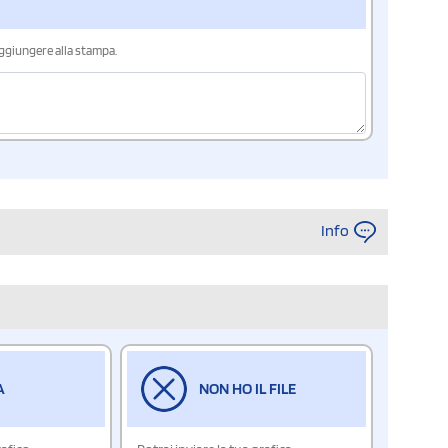
aggiungere alla stampa.
Info
A
NON HO IL FILE