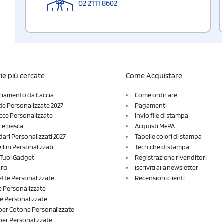
02 2111 8602
ie più cercate
Come Acquistare
liamento da Caccia
Come ordinare
e Personalizzate 2027
Pagamenti
cce Personalizzate
Invio file di stampa
a e pesca
Acquisti MePA
dari Personalizzati 2027
Tabelle colori di stampa
lini Personalizzati
Tecniche di stampa
i Tuoi Gadget
Registrazione rivenditori
ard
Iscriviti alla newsletter
ette Personalizzate
Recensioni clienti
 Personalizzate
e Personalizzate
er Cotone Personalizzate
er Personalizzate