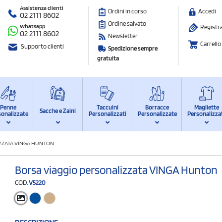
Assistenza clienti
Ordini in corso
Accedi
02 2111 8602
Ordine salvato
Whatsapp
Registra
02 2111 8602
Newsletter
Carrello
Supporto clienti
Spedizione sempre
gratuita
Penne
Taccuini
Borracce
Magliette
Sacche e Zaini
sonalizzate
Personalizzati
Personalizzate
Personalizza
ZZATA VINGA HUNTON
Borsa viaggio personalizzata VINGA Hunton
COD.
V5220