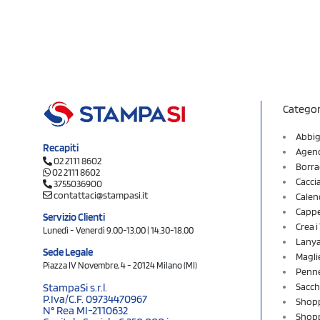
Categor
Abbig
Recapiti
Agend
02 2111 8602
Borra
02 2111 8602
Cacci
3755036900
contattaci@stampasi.it
Calen
Cappel
Servizio Clienti
Crea 
Lunedì - Venerdì 9.00-13.00 | 14.30-18.00
Lany
Sede Legale
Magli
Piazza IV Novembre, 4 - 20124 Milano (MI)
Penne
Sacch
StampaSi s.r.l.
P.Iva/C.F. 09734470967
Shopp
N° Rea MI-2110632
Shopp