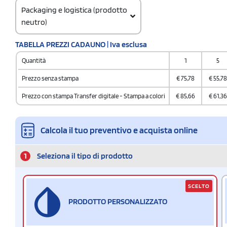
Packaging e logistica (prodotto
neutro)
Codice doganale
TABELLA PREZZI CADAUNO | Iva esclusa
4202929890
Quantità
1
5
Prezzo senza stampa
€
75,78
€
55,78
Prezzo con stampa Transfer digitale - Stampa a colori
€
85,66
€
61,36
Calcola il tuo preventivo e acquista online
1
Seleziona il tipo di prodotto
SCELTO
PRODOTTO PERSONALIZZATO