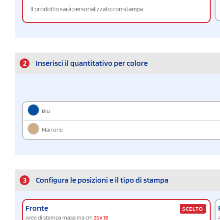
Il prodotto sarà personalizzato con stampa
2
Inserisci il quantitativo per colore
Blu
Marrone
3
Configura le posizioni e il tipo di stampa
Fronte
SCELTO
Area di stampa massima cm
25 x 18