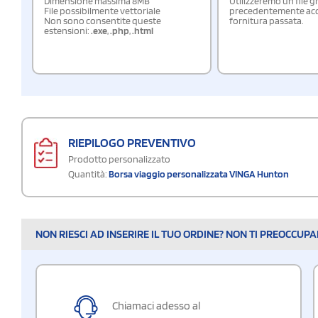
Dimensione massima 8MB
Utilizzeremo un file g
File possibilmente vettoriale
precedentemente acqu
Non sono consentite queste
fornitura passata.
estensioni:
.exe
,
.php
,
.html
RIEPILOGO PREVENTIVO
Prodotto personalizzato
Quantità:
Borsa viaggio personalizzata VINGA Hunton
NON RIESCI AD INSERIRE IL TUO ORDINE? NON TI PREOCCUP
Chiamaci adesso al