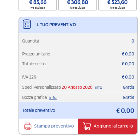
€
85,66
€
306,80
€
523,60
iva esclusa
iva esclusa
iva esclusa
IL TUO PREVENTIVO
Quantità
0
Prezzo unitario
€
0,00
Totale netto
€
0,00
IVA
22
%
€
0,00
Sped. Personalizzato
20 Agosto 2026
Gratis
info
Bozza grafica
Gratis
info
€
0,00
Totale preventivo
Stampa preventivo
Aggiungi al carrello