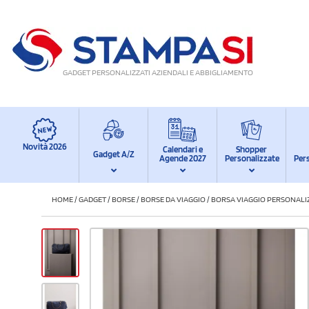
GADGET PERSONALIZZATI AZIENDALI E ABBIGLIAMENTO
Novità 2026
Calendari e
Shopper
Gadget A/Z
Agende 2027
Personalizzate
Per
HOME
/
GADGET
/
BORSE
/
BORSE DA VIAGGIO
/
BORSA VIAGGIO PERSONALI