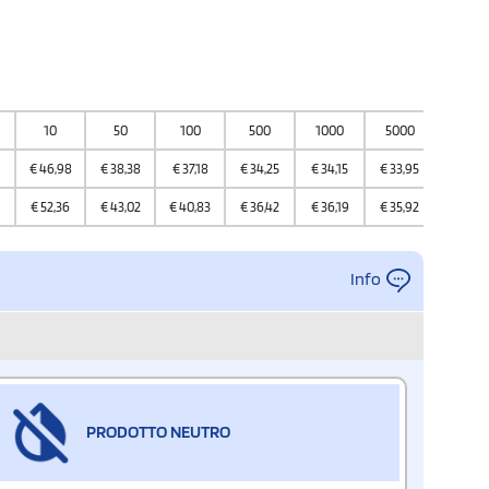
10
50
100
500
1000
5000
10000
€
46,98
€
38,38
€
37,18
€
34,25
€
34,15
€
33,95
€
33,9
€
52,36
€
43,02
€
40,83
€
36,42
€
36,19
€
35,92
€
35,76
Info
PRODOTTO NEUTRO