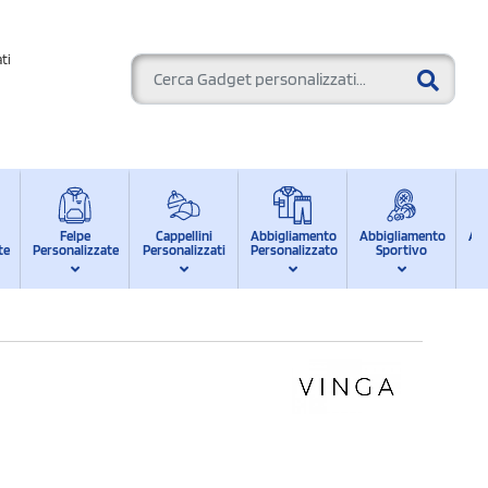
ti
Felpe
Cappellini
Abbigliamento
Abbigliamento
Ab
te
Personalizzate
Personalizzati
Personalizzato
Sportivo
d