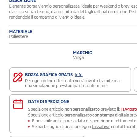
DESCRIZIONE
Elegante borsa viaggio personalizzata, ideale per weekend o brevi esc
classico senza tempo, è arricchita da dettagli raffinati in ottone. Per
rendendola il compagno di viaggio ideale.
MATERIALE
Poliestere
MARCHIO
Vinga
BOZZA GRAFICA GRATIS
info
Per ogni ordine effettuato verrà inviata tramite mail
una simulazione pre-stampa da confermare.
DATE DI SPEDIZIONE
Spedizione articolo
non personalizzato
previsto il:
11 Agost
Spedizione articolo
personalizzato con stampa digitale
prev
É possibile
anticipare la data di spedizione
direttamente a
Se hai bisogno di una consegna
tassativa
, contattaci al: