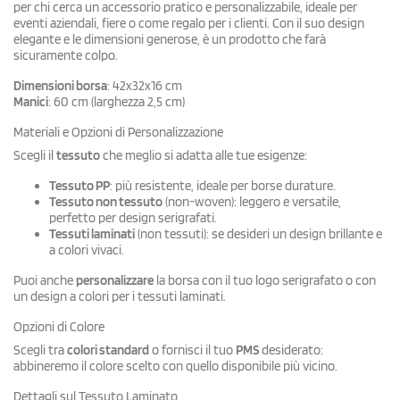
per chi cerca un accessorio pratico e personalizzabile, ideale per
eventi aziendali, fiere o come regalo per i clienti. Con il suo design
elegante e le dimensioni generose, è un prodotto che farà
sicuramente colpo.
Dimensioni borsa
: 42x32x16 cm
Manici
: 60 cm (larghezza 2,5 cm)
Materiali e Opzioni di Personalizzazione
Scegli il
tessuto
che meglio si adatta alle tue esigenze:
Tessuto PP
: più resistente, ideale per borse durature.
Tessuto non tessuto
(non-woven): leggero e versatile,
perfetto per design serigrafati.
Tessuti laminati
(non tessuti): se desideri un design brillante e
a colori vivaci.
Puoi anche
personalizzare
la borsa con il tuo logo serigrafato o con
un design a colori per i tessuti laminati.
Opzioni di Colore
Scegli tra
colori standard
o fornisci il tuo
PMS
desiderato:
abbineremo il colore scelto con quello disponibile più vicino.
Dettagli sul Tessuto Laminato