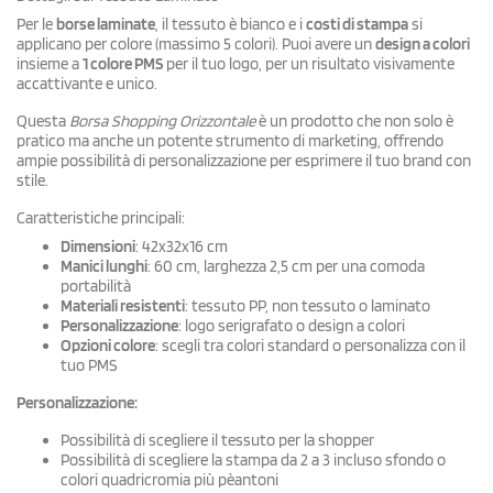
Per le
borse laminate
, il tessuto è bianco e i
costi di stampa
si
applicano per colore (massimo 5 colori). Puoi avere un
design a colori
insieme a
1 colore PMS
per il tuo logo, per un risultato visivamente
accattivante e unico.
Questa
Borsa Shopping Orizzontale
è un prodotto che non solo è
pratico ma anche un potente strumento di marketing, offrendo
ampie possibilità di personalizzazione per esprimere il tuo brand con
stile.
Caratteristiche principali:
Dimensioni
: 42x32x16 cm
Manici lunghi
: 60 cm, larghezza 2,5 cm per una comoda
portabilità
Materiali resistenti
: tessuto PP, non tessuto o laminato
Personalizzazione
: logo serigrafato o design a colori
Opzioni colore
: scegli tra colori standard o personalizza con il
tuo PMS
Personalizzazione:
Possibilità di scegliere il tessuto per la shopper
Possibilità di scegliere la stampa da 2 a 3 incluso sfondo o
colori quadricromia più pèantoni