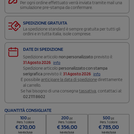
Per ogni ordine effettuato verrà inviata tramite mail una
simulazione pre-stampa da confermare.
SPEDIZIONE GRATUITA
La spedizione standard è sempre gratuita per tutti gli
ordini e in tutta italia, isole comprese.
DATE DI SPEDIZIONE
Spedizione articolo
non personalizzato
previsto il:
31 Agosto 2026
info
Spedizione articolo
personalizzato con stampa
serigrafica
previsto il:
31 Agosto 2026
info
É possibile
anticipare la data di spedizione
direttamente
al carrello.
Se hai bisogno di una consegna
tassativa
, contattaci al:
02 2111 8602
QUANTITÀ CONSIGLIATE
100
200
500
pz
pz
pz
Pers. 1 colore
Pers. 1 colore
Pers. 1 colore
€
210,00
€
356,00
€
785,00
iva esclusa
iva esclusa
iva esclusa