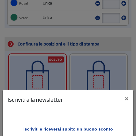
Royal
Unica
Verde
Unica
3
Configura le posizioni e il tipo di stampa
SCELTO
×
Iscriviti alla newsletter
Fronte
Retro
Dimensione di stampa
Dimensione di stampa
Iscriviti e
riceverai subito un buono sconto