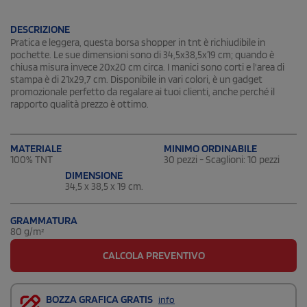
DESCRIZIONE
Pratica e leggera, questa borsa shopper in tnt è richiudibile in
pochette. Le sue dimensioni sono di 34,5x38,5x19 cm; quando è
chiusa misura invece 20x20 cm circa. I manici sono corti e l'area di
stampa è di 21x29,7 cm. Disponibile in vari colori, è un gadget
promozionale perfetto da regalare ai tuoi clienti, anche perché il
rapporto qualità prezzo è ottimo.
MATERIALE
MINIMO ORDINABILE
100% TNT
30 pezzi - Scaglioni: 10 pezzi
DIMENSIONE
34,5 x 38,5 x 19 cm.
GRAMMATURA
80 g/m²
CALCOLA PREVENTIVO
BOZZA GRAFICA GRATIS
info