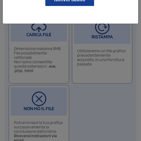
6
Allega i files di stampa
CARICA FILE
RISTAMPA
Dimensione massima 8MB
Utilizzeremo un file grafico
File possibilmente
precedentemente
vettoriale
acquisito, in una fornitura
Non sono consentite
passata.
queste estensioni:
.exe
,
.php
,
.html
NON HO IL FILE
Potrai inviare la tua grafica
successivamente la
conclusione dell'ordine.
Riceverai indicazioni via
email.