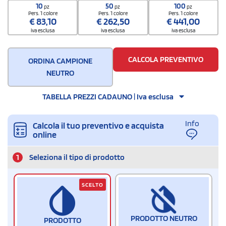
4202 1291
10
50
100
pz
pz
pz
Quantità per scatola
Pers. 1 colore
Pers. 1 colore
Pers. 1 colore
€
83,10
€
262,50
€
441,00
50
iva esclusa
iva esclusa
iva esclusa
CALCOLA PREVENTIVO
ORDINA CAMPIONE
NEUTRO
TABELLA PREZZI CADAUNO | Iva esclusa
Info
Calcola il tuo preventivo e acquista
online
1
Seleziona il tipo di prodotto
SCELTO
PRODOTTO NEUTRO
PRODOTTO