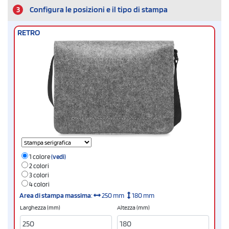
3
Configura le posizioni e il tipo di stampa
RETRO
1 colore
(vedi)
2 colori
3 colori
4 colori
Area di stampa massima
:
250 mm
180 mm
Larghezza (mm)
Altezza (mm)