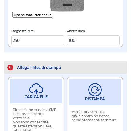
Larghezza (mm)
Altezza (mm)
4
Allega i files di stampa
CARICA FILE
RISTAMPA
Dimensione massima 8MB
Verrà utilizzato il file
File possibilmente
già in nostro possesso
vettoriale
come precedenti forniture.
Non sono consentite
queste estensioni:
.exe
,
.php
,
.html