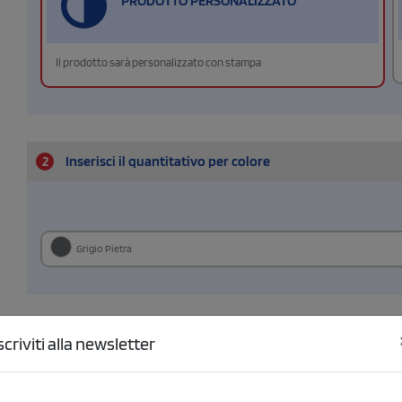
PRODOTTO PERSONALIZZATO
Il prodotto sarà personalizzato con stampa
2
Inserisci il quantitativo per colore
Grigio Pietra
3
Configura le posizioni e il tipo di stampa
scriviti alla newsletter
RETRO