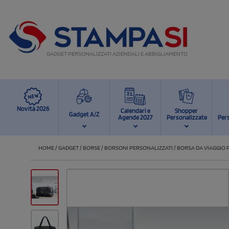
GADGET PERSONALIZZATI AZIENDALI E ABBIGLIAMENTO
Novità 2026
Calendari e
Shopper
Gadget A/Z
Agende 2027
Personalizzate
Per
HOME
/
GADGET
/
BORSE
/
BORSONI PERSONALIZZATI
/
BORSA DA VIAGGIO 