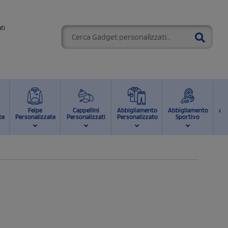
ti
Felpe
Cappellini
Abbigliamento
Abbigliamento
Ab
te
Personalizzate
Personalizzati
Personalizzato
Sportivo
d