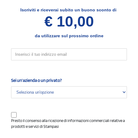
Iscriviti e
riceverai subito un buono sconto di
1 colore
(vedi)
€ 10,00
2 colori
3 colori
4 colori
da utilizzare sul prossimo ordine
Area di stampa massima
:
150 mm
100 mm
Larghezza (mm)
Altezza (mm)
Sei un'azienda o un privato?
PARTE SUPERIORE
Presto il consenso alla ricezione di informazioni commerciali relative a
prodotti e servizi di Stampasi