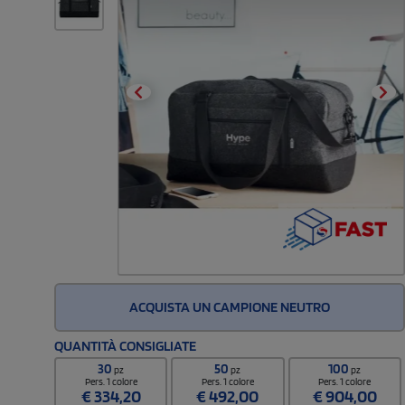
ACQUISTA UN CAMPIONE NEUTRO
QUANTITÀ CONSIGLIATE
30
50
100
pz
pz
pz
Pers. 1 colore
Pers. 1 colore
Pers. 1 colore
€
334,20
€
492,00
€
904,00