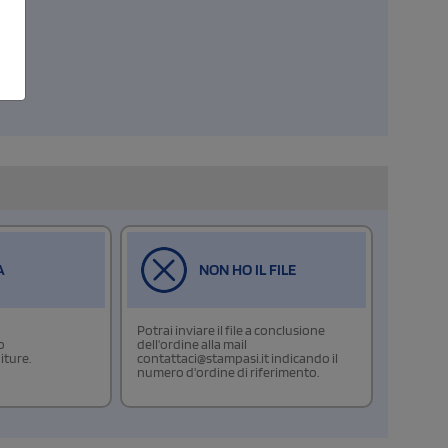
A
NON HO IL FILE
Potrai inviare il file a conclusione
o
dell'ordine alla mail
iture.
contattaci@stampasi.it indicando il
numero d'ordine di riferimento.