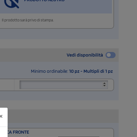
Il prodotto sarà privo di stampa.
Vedi disponibilità
Minimo ordinabile:
10 pz - Multipli di 1 pz
×
TASCA FRONTE