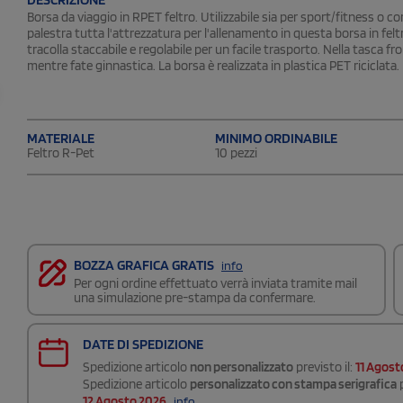
Borsa da viaggio in RPET feltro. Utilizzabile sia per sport/fitness o 
palestra tutta l'attrezzatura per l'allenamento in questa borsa in feltr
tracolla staccabile e regolabile per un facile trasporto. Nella tasca fron
mentre fate ginnastica. La borsa è realizzata in plastica PET riciclata.
MATERIALE
MINIMO ORDINABILE
Feltro R-Pet
10 pezzi
BOZZA GRAFICA GRATIS
info
Per ogni ordine effettuato verrà inviata tramite mail
una simulazione pre-stampa da confermare.
DATE DI SPEDIZIONE
Spedizione articolo
non personalizzato
previsto il:
11 Agost
Spedizione articolo
personalizzato con stampa serigrafica
p
12 Agosto 2026
info