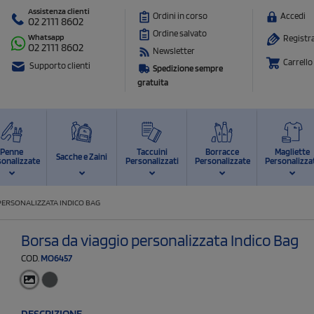
Assistenza clienti
Ordini in corso
Accedi
02 2111 8602
Ordine salvato
Whatsapp
Registra
02 2111 8602
Newsletter
Carrello
Supporto clienti
Spedizione sempre
gratuita
Penne
Taccuini
Borracce
Magliette
Sacche e Zaini
sonalizzate
Personalizzati
Personalizzate
Personalizza
PERSONALIZZATA INDICO BAG
Borsa da viaggio personalizzata Indico Bag
COD.
MO6457
DESCRIZIONE