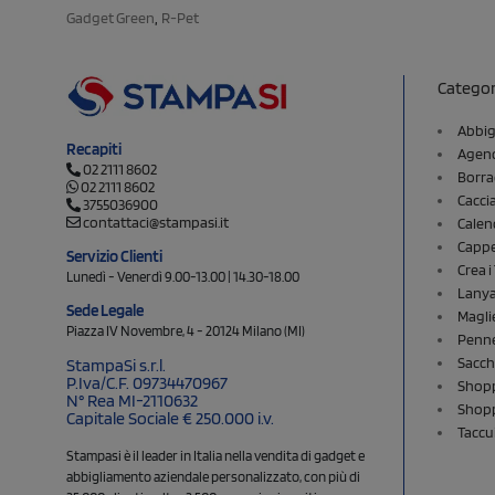
,
Gadget Green
R-Pet
Categor
Abbig
Recapiti
Agend
02 2111 8602
Borra
02 2111 8602
Cacci
3755036900
contattaci@stampasi.it
Calen
Cappel
Servizio Clienti
Crea 
Lunedì - Venerdì 9.00-13.00 | 14.30-18.00
Lany
Sede Legale
Magli
Piazza IV Novembre, 4 - 20124 Milano (MI)
Penne
Sacch
StampaSi s.r.l.
P.Iva/C.F. 09734470967
Shopp
N° Rea MI-2110632
Shopp
Capitale Sociale € 250.000 i.v.
Taccu
Stampasi è il leader in Italia nella vendita di gadget e
abbigliamento aziendale personalizzato, con più di