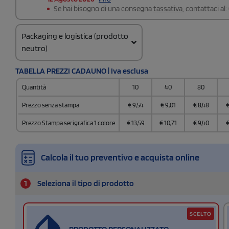
Se hai bisogno di una consegna
tassativa
, contattaci al:
Packaging e logistica (prodotto
neutro)
Codice doganale
TABELLA PREZZI CADAUNO | Iva esclusa
4202 9298
Quantità
10
40
80
Quantità per scatola
20
Prezzo senza stampa
€
9,54
€
9,01
€
8,48
Prezzo Stampa serigrafica 1 colore
€
13,59
€
10,71
€
9,40
Calcola il tuo preventivo e acquista online
1
Seleziona il tipo di prodotto
SCELTO