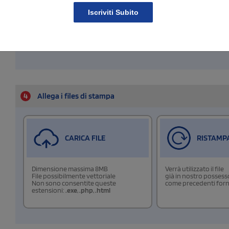
Iscriviti Subito
Larghezza (mm)
Altezza (mm)
4
Allega i files di stampa
CARICA FILE
RISTAMP
Dimensione massima 8MB
Verrà utilizzato il file
File possibilmente vettoriale
già in nostro possess
Non sono consentite queste
come precedenti forn
estensioni:
.exe
,
.php
,
.html