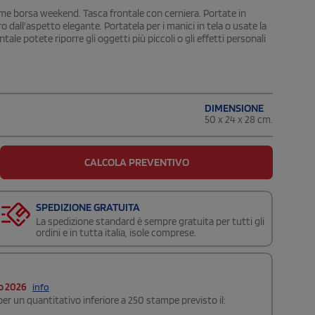
come borsa weekend. Tasca frontale con cerniera. Portate in
o dall'aspetto elegante. Portatela per i manici in tela o usate la
tale potete riporre gli oggetti più piccoli o gli effetti personali
DIMENSIONE
50 x 24 x 28 cm.
CALCOLA PREVENTIVO
SPEDIZIONE GRATUITA
La spedizione standard è sempre gratuita per tutti gli
ordini e in tutta italia, isole comprese.
o 2026
info
er un quantitativo inferiore a 250 stampe previsto il: