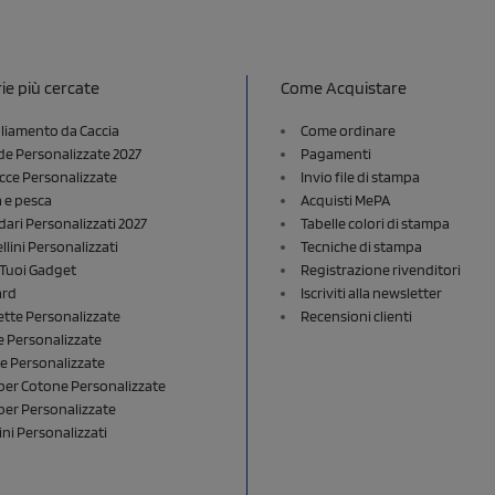
ie più cercate
Come Acquistare
liamento da Caccia
Come ordinare
e Personalizzate 2027
Pagamenti
cce Personalizzate
Invio file di stampa
a e pesca
Acquisti MePA
dari Personalizzati 2027
Tabelle colori di stampa
lini Personalizzati
Tecniche di stampa
i Tuoi Gadget
Registrazione rivenditori
ard
Iscriviti alla newsletter
ette Personalizzate
Recensioni clienti
 Personalizzate
e Personalizzate
er Cotone Personalizzate
er Personalizzate
ini Personalizzati