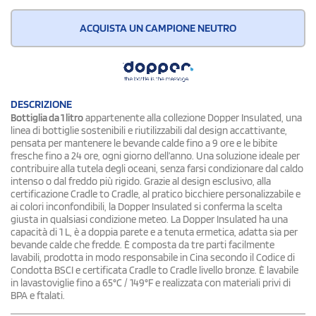
ACQUISTA UN CAMPIONE NEUTRO
DESCRIZIONE
Bottiglia da 1 litro
appartenente alla collezione Dopper Insulated, una
linea di bottiglie sostenibili e riutilizzabili dal design accattivante,
pensata per mantenere le bevande calde fino a 9 ore e le bibite
fresche fino a 24 ore, ogni giorno dell’anno. Una soluzione ideale per
contribuire alla tutela degli oceani, senza farsi condizionare dal caldo
intenso o dal freddo più rigido. Grazie al design esclusivo, alla
certificazione Cradle to Cradle, al pratico bicchiere personalizzabile e
ai colori inconfondibili, la Dopper Insulated si conferma la scelta
giusta in qualsiasi condizione meteo. La Dopper Insulated ha una
capacità di 1 L, è a doppia parete e a tenuta ermetica, adatta sia per
bevande calde che fredde. È composta da tre parti facilmente
lavabili, prodotta in modo responsabile in Cina secondo il Codice di
Condotta BSCI e certificata Cradle to Cradle livello bronze. È lavabile
in lavastoviglie fino a 65°C / 149°F e realizzata con materiali privi di
BPA e ftalati.