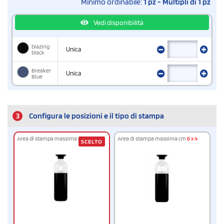
Minimo ordinabile:
1 pz - Multipli di 1 pz
Vedi disponibilità
blazing
Unica
black
Breaker
Unica
Blue
3
Configura le posizioni e il tipo di stampa
Area di stampa massima cm
3 x 4
Area di stampa massima cm
6 x 4
SCELTO