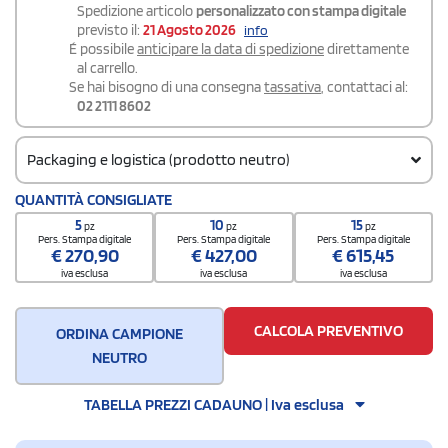
Spedizione articolo
personalizzato con stampa digitale
previsto il:
21 Agosto 2026
info
É possibile
anticipare la data di spedizione
direttamente
al carrello.
Se hai bisogno di una consegna
tassativa
, contattaci al:
02 2111 8602
Packaging e logistica (prodotto neutro)
Codice doganale
QUANTITÀ CONSIGLIATE
7310299000
5
10
15
pz
pz
pz
Quantità per scatola
Pers. Stampa digitale
Pers. Stampa digitale
Pers. Stampa digitale
€
270,90
€
427,00
€
615,45
6
iva esclusa
iva esclusa
iva esclusa
CALCOLA PREVENTIVO
ORDINA CAMPIONE
NEUTRO
TABELLA PREZZI CADAUNO | Iva esclusa