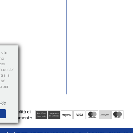
 sito
nno
dei
i cookie”
i alla
uta"
mo per
okie
Modalità di
Pagamento