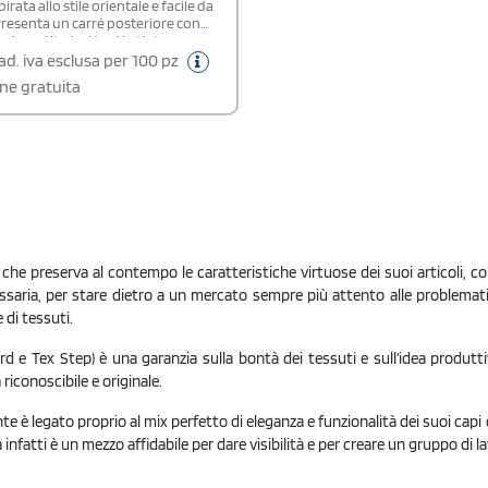
irata allo stile orientale e facile da
Presenta un carré posteriore con
 invertite, bottoni in tinta e
tura nascosta, con un solo
ad. iva esclusa per 100 pz
sibile. I polsini sono regolabili e
ne gratuita
arrotondato per un tocco moderno e
.Certificazione: OEKO-TEX®
100 - OEKO-TEX® STeP - OEKO-TEX®
reen - Sedex Member Disponibile
Donna
che preserva al contempo le caratteristiche virtuose dei suoi articoli, coll
ssaria, per stare dietro a un mercato sempre più attento alle problematich
 di tessuti.
e Tex Step) è una garanzia sulla bontà dei tessuti e sull’idea produttiva
 riconoscibile e originale.
nte è legato proprio al mix perfetto di eleganza e funzionalità dei suoi capi 
ità infatti è un mezzo affidabile per dare visibilità e per creare un gruppo di