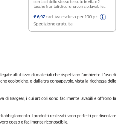
con lacci dello stesso tessuto in vita e 2
tasche frontali di cui una con zip, lavabile
fino a 60°C.Composizione: 65% poliestere,
35% cotone
€
6,97
cad. iva esclusa per 100 pz
Spedizione gratuita
egate all’utilizzo di materiali che rispettano l’ambiente. L’uso di
e ecologiche, e dall’altra consapevole, vista la ricchezza delle
 di Bargear, i cui articoli sono facilmente lavabili e offrono la
di abbigliamento. I prodotti realizzati sono perfetti per diventare
 lavoro coeso e facilmente riconoscibile.