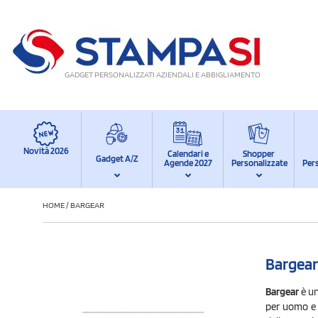
GADGET PERSONALIZZATI AZIENDALI E ABBIGLIAMENTO
Novità 2026
Calendari e
Shopper
Gadget A/Z
Agende 2027
Personalizzate
Per
HOME
/
BARGEAR
Bargear
Bargear
è u
per uomo e 