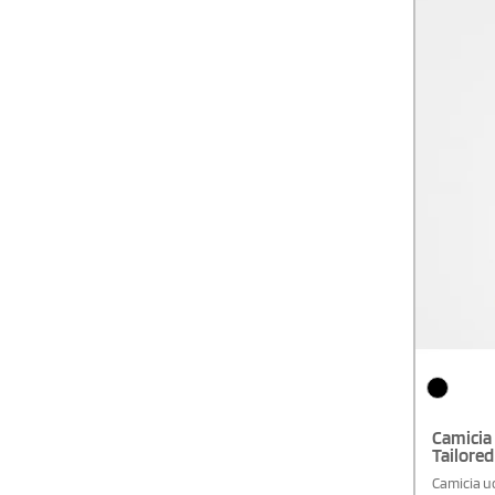
Green - S
Uomo
Camicia
Tailored
Camicia u