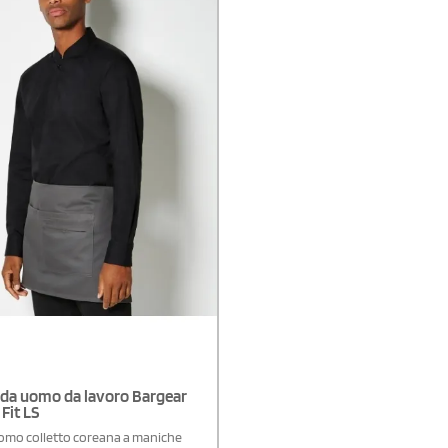
edex MemberDisponibile modello
 da uomo da lavoro Bargear
 Fit LS
omo colletto coreana a maniche