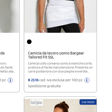
 da
Camicia da lavoro uomo Bargear
Tailored Fit SSL
avoro
Camicia collo coreana uomo a maniche corte,
uto facile
pratica e di facile manutenzione. Presenta un
letto alla
carré posteriore con due pieghe invertite
ottonatura
per una vestibilità confortevole e una
ile, pince
maggiore libertà di movimento. I bottoni in
0 pz
€
23,16
cad. iva esclusa per 100 pz
ta, polsini
tinta si integrano armoniosamente con il
Spedizione gratuita
ndo
design, mentre l’abbottonatura nascosta,
icata
con un solo bottone visibile, aggiunge un
X® STeP,
tocco di raffinatezza. Completa di una base
odotta da
arrotondata, ideale per essere indossata sia
Cod: KK520
e modello
dentro che fuori dai
pantaloni.Certificazione: OEKO-TEX®
standard 100 - OEKO-TEX® STeP - OEKO-TEX®