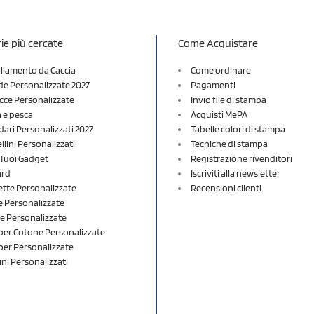
ie più cercate
Come Acquistare
liamento da Caccia
Come ordinare
e Personalizzate 2027
Pagamenti
cce Personalizzate
Invio file di stampa
a e pesca
Acquisti MePA
dari Personalizzati 2027
Tabelle colori di stampa
lini Personalizzati
Tecniche di stampa
i Tuoi Gadget
Registrazione rivenditori
ard
Iscriviti alla newsletter
ette Personalizzate
Recensioni clienti
 Personalizzate
e Personalizzate
er Cotone Personalizzate
er Personalizzate
ini Personalizzati