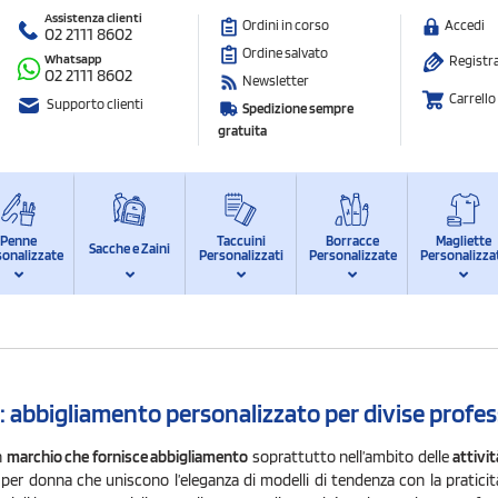
Assistenza clienti
Ordini in corso
Accedi
02 2111 8602
Ordine salvato
Whatsapp
Registra
02 2111 8602
Newsletter
Carrello
Supporto clienti
Spedizione sempre
gratuita
Penne
Taccuini
Borracce
Magliette
Sacche e Zaini
sonalizzate
Personalizzati
Personalizzate
Personalizza
: abbigliamento personalizzato per divise profes
n
marchio che fornisce abbigliamento
soprattutto nell’ambito delle
attivit
per donna che uniscono l’eleganza di modelli di tendenza con la praticit