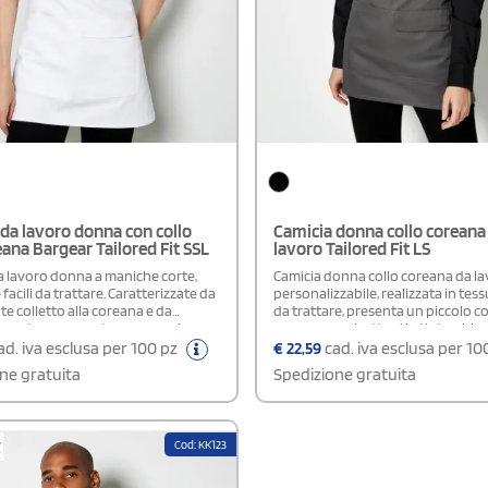
da lavoro donna con collo
Camicia donna collo coreana
eana Bargear Tailored Fit SSL
lavoro Tailored Fit LS
a lavoro donna a maniche corte,
Camicia donna collo coreana da l
 facili da trattare. Caratterizzate da
personalizzabile, realizzata in tess
e colletto alla coreana e da
da trattare, presenta un piccolo col
onatura nascosta con un solo
coreana con bottoni in tinta, abb
isibile, hanno un design sagomato,
nascosta con un solo bottone visib
d. iva esclusa per 100 pz
€
22,59
cad. iva esclusa per 10
 da pinces sul busto, che garantisce
sul busto per una linea più modella
ne gratuita
Spedizione gratuita
ilità femminile e confortevole. Gli
regolabili, spacchetti laterali e fo
 laterali e la base leggermente
leggermente arrotondato. È certif
ta aggiungono libertà di
OEKO-TEX® standard 100, OEKO-TE
e un tocco di stile. I bottoni sono
OEKO-TEX® Made in Green, ed è pr
Cod: KK123
er un effetto armonioso e
azienda membro Sedex.Disponibil
rtificazione: OEKO-TEX® standard
Uomo
O-TEX® STeP - OEKO-TEX® Made in