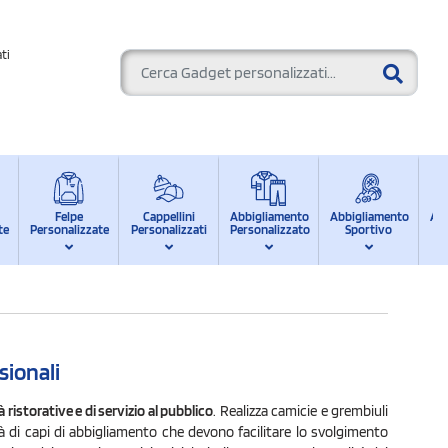
ti
Felpe
Cappellini
Abbigliamento
Abbigliamento
Ab
te
Personalizzate
Personalizzati
Personalizzato
Sportivo
d
sionali
à ristorative e di servizio al pubblico
. Realizza camicie e grembiuli
à di capi di abbigliamento che devono facilitare lo svolgimento