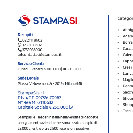
Categor
Abbig
Recapiti
Agend
02 2111 8602
Borra
02 2111 8602
Cacci
3755036900
contattaci@stampasi.it
Calen
Cappel
Servizio Clienti
Crea 
Lunedì - Venerdì 9.00-13.00 | 14.30-18.00
Lany
Sede Legale
Magli
Piazza IV Novembre, 4 - 20124 Milano (MI)
Penne
Sacch
StampaSi s.r.l.
P.Iva/C.F. 09734470967
Shopp
N° Rea MI-2110632
Shopp
Capitale Sociale € 250.000 i.v.
Taccu
Stampasi è il leader in Italia nella vendita di gadget e
abbigliamento aziendale personalizzato, con più di
25.000 clienti e oltre 2.500 recensioni positive