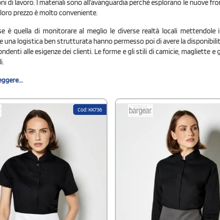
i di lavoro. I materiali sono all’avanguardia perché esplorano le nuove fronti
l loro prezzo è molto conveniente.
se è quella di monitorare al meglio le diverse realtà locali mettendole 
 una logistica ben strutturata hanno permesso poi di avere la disponibilità
ondenti alle esigenze dei clienti. Le forme e gli stili di camicie, magliette 
i.
eggere...
Cod: KK736