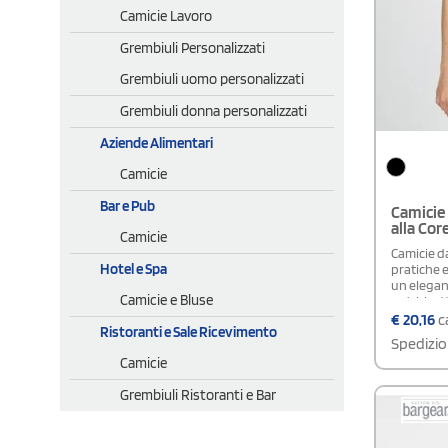
Camicie Lavoro
Grembiuli Personalizzati
Grembiuli uomo personalizzati
Grembiuli donna personalizzati
Aziende Alimentari
Camicie
Bar e Pub
Camicie 
alla Cor
Camicie
Camicie d
Hotel e Spa
pratiche e
un elegant
Camicie e Bluse
un’abbott
bottone v
€
20,16
ca
Ristoranti e Sale Ricevimento
arricchito
Spedizio
una vestib
Camicie
spacchetti
arrotonda
Grembiuli Ristoranti e Bar
movimento 
in tinta p
curato.Ce
100 - OEK