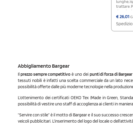
lunghe, isp
trattare. 
due pieghe
abbottona
€
26,01
c
bottone vi
Spedizio
l'orlo è 
raffinato
standard 
Made in G
modello 
Abbigliamento Bargear
Il
prezzo sempre competitivo
è uno dei
punti di forza di Bargear
tessuti nobili è infatti una scelta commerciale da un lato nece
possibilità offerte dalle più moderne tecnologie nella produzione
L’ottenimento dei certificati OEKO Tex (Made in Green, Standard 
possibilità di vestire uno staff di accoglienza ai clienti in maniera
“Servire con stile” è il motto di Bargear e il suo successo cresce
veicoli pubblicitari. L’inserimento del logo del locale o dell’attiv