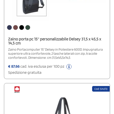
Zaino porta pc 15'' personalizzabile Delsey 31,5 x 45,5 x
14,5 cm
Zaino Portacomputer 15” Delsey in Poliestere 600D. Impugnatura
superiore ultra confortevole, 2 tasche laterali con zip, tracolle
confortevoli.. Dimensione: cm 31,5x45,5x14,5
€
87,66
cad. iva esclusa per 100 pz
Spedizione gratuita
Cod: SI4313