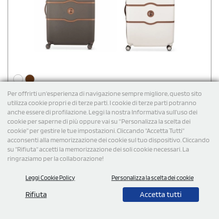
Per offrirti un'esperienza di navigazione sempre migliore, questo sito
utilizza cookie propri e di terze parti. I cookie di terze parti potranno
Trolley personalizzabile Delsey 4 Wheel
anche essere di profilazione. Leggi la nostra Informativa sull’uso dei
cookie per saperne di più oppure vai su “Personalizza la scelta dei
Valigia trolley in policarbonato vergine e inserti in pelle. Facile da
trasportare dotati di 4 ruote. Interno foderato con tasche chiuse
cookie” per gestire le tue impostazioni. Cliccando "Accetta Tutti"
da zip con cursori in pelle. Completo di gruccia. Pochette porta
acconsenti alla memorizzazione dei cookie sul tuo dispositivo. Cliccando
scarpe. Corredato di chiusura a combinazione TSA. Targhetta di
su "Rifiuta" accetti la memorizzazione dei soli cookie necessari. La
identificazione lato posteriore. Confezione in astuccio. Dimensioni
€
241,50
cad. iva esclusa per 100 pz
ringraziamo per la collaborazione!
cm.45,5x67x28
Spedizione gratuita
Leggi Cookie Policy
Personalizza la scelta dei cookie
Rifiuta
Accetta tutti
Cod: SI4278