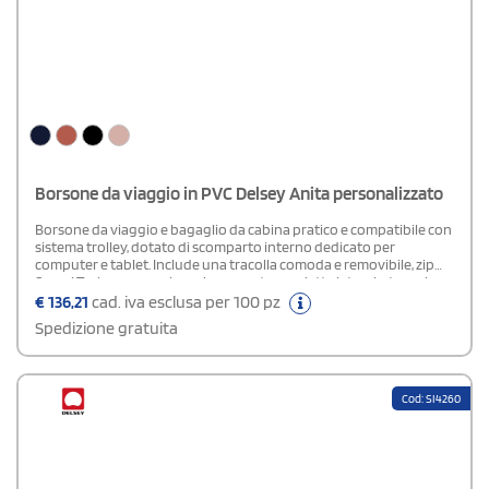
Borsone da viaggio in PVC Delsey Anita personalizzato
Borsone da viaggio e bagaglio da cabina pratico e compatibile con
sistema trolley, dotato di scomparto interno dedicato per
computer e tablet. Include una tracolla comoda e removibile, zip
Securi Tech per maggiore sicurezza, tasca piatta laterale, tasca in
rete, tasca posteriore con chiusura a cerniera e tasca inferiore
€
136,21
cad. iva esclusa per 100 pz
pensata per scarpe o biancheria.
Spedizione gratuita
Cod: SI4260