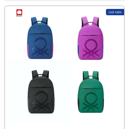
con oltre 75 anni di storia e 230 brevetti internazionali.
Il catalogo StampaSi copre l'intera gamma Delsey: dagli zaini porta PC
Cod: 4264
personalizzabili - incluse le collaborazioni Delsey x Benetton - ai
trolley
personalizzabili
da cabina e stiva, fino ai beauty case e ai borsoni da
viaggio. Prezzi a partire da 25,41 euro per 100 pz, spedizione gratuita su
tutti i modelli.
Continua a leggere...