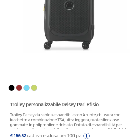
Trolley personalizzabile Delsey Pari Efisio
Trolley Delsey da cabina espandibile con 4 ruote, chiusura con
lucchetto a combinazione TSA, ultra leggera, ruote silenziose
gommate. In polipropilene riciclato. Dotato di espandibilità per
adattare la dimensione della valigia alle proprie necessità. Poiché
la sicurezza è fondamentale, questa gamma è equipaggiata con il
€
166,52
cad. iva esclusa per 100 pz
sistema di chiusura brevettato SECURITECH®.