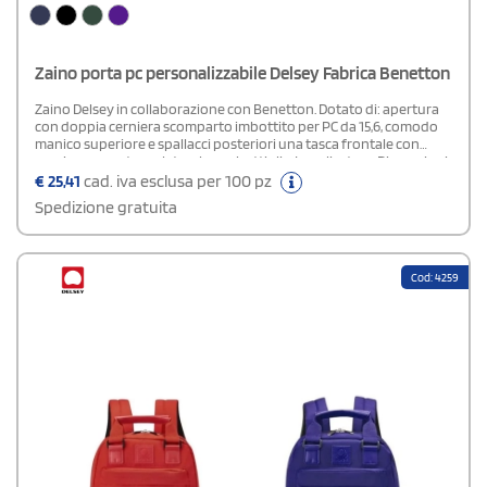
Zaino porta pc personalizzabile Delsey Fabrica Benetton
Zaino Delsey in collaborazione con Benetton. Dotato di: apertura
con doppia cerniera scomparto imbottito per PC da 15,6, comodo
manico superiore e spallacci posteriori una tasca frontale con
cerniera e una tasca laterale per bottiglia. In poliestere. Dimensioni:
cm 44x30x15.
€
25,41
cad. iva esclusa per 100 pz
Spedizione gratuita
Cod: 4259