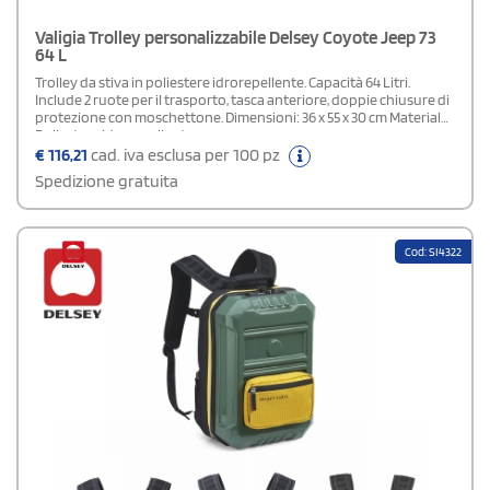
Valigia Trolley personalizzabile Delsey Coyote Jeep 73
64 L
Trolley da stiva in poliestere idrorepellente. Capacità 64 Litri.
Include 2 ruote per il trasporto, tasca anteriore, doppie chiusure di
protezione con moschettone. Dimensioni: 36 x 55 x 30 cm Materiale:
Poliestere idrorepellente
€
116,21
cad. iva esclusa per 100 pz
Spedizione gratuita
Cod: SI4322