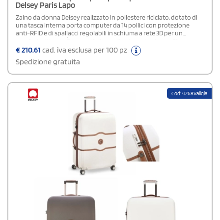
Delsey Paris Lapo
Zaino da donna Delsey realizzato in poliestere riciclato, dotato di
una tasca interna porta computer da 14 pollici con protezione
anti-RFID e di spallacci regolabili in schiuma a rete 3D per un
comfort ottimale. È compatibile con il sistema trolley e offre una
capacità di 21 litri. Le sue dimensioni sono 37,5x35,5x15,5 cm.
€
210,61
cad. iva esclusa per 100 pz
Spedizione gratuita
Cod: 4268Valigia