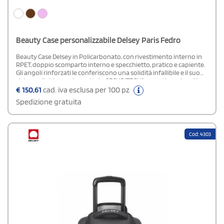
Beauty Case personalizzabile Delsey Paris Fedro
Beauty Case Delsey in Policarbonato, con rivestimento interno in
RPET, doppio scomparto interno e specchietto, pratico e capiente.
Gli angoli rinforzati le conferiscono una solidità infallibile e il suo
sistema di chiusura brevettato SECURITECH® garantisce viaggi in
completa serenità. 19 L. Dimensioni: cm 25,5x34,5x22
€
150,61
cad. iva esclusa per 100 pz
Spedizione gratuita
Cod: 4303