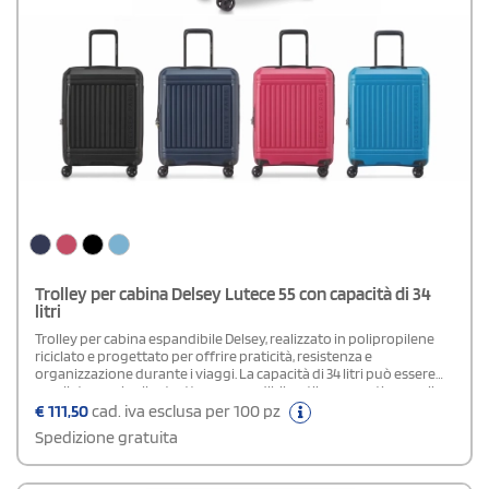
Trolley per cabina Delsey Lutece 55 con capacità di 34
litri
Trolley per cabina espandibile Delsey, realizzato in polipropilene
riciclato e progettato per offrire praticità, resistenza e
organizzazione durante i viaggi. La capacità di 34 litri può essere
ampliata grazie alla struttura espandibile, utile per gestire meglio
lo spazio interno. Dotato di quattro ruote per una
€
111,50
cad. iva esclusa per 100 pz
movimentazione fluida e di lucchetto TSA con combinazione,
Spedizione gratuita
garantisce maggiore comodità e sicurezza durante gli
spostamenti. Il formato compatto è ideale per il bagaglio a mano e
per viaggi brevi di lavoro o di piacere.Dimensioni: 55 × 40 × 20/23 cm.