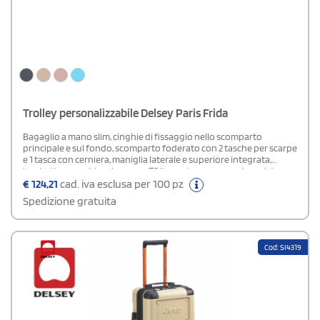
Trolley personalizzabile Delsey Paris Frida
Bagaglio a mano slim, cinghie di fissaggio nello scomparto
principale e sul fondo, scomparto foderato con 2 tasche per scarpe
e 1 tasca con cerniera, maniglia laterale e superiore integrata,
lucchetto a combinazione con TSA, apertura con cerniera, sistema
trolley multiposizione, 4 doppie ruote. In ABS Policarbonato e
€
124,21
cad. iva esclusa per 100 pz
interno in RPET.
Spedizione gratuita
Cod: SI4319