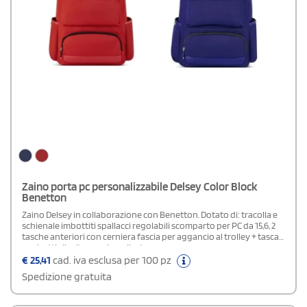
Zaino porta pc personalizzabile Delsey Color Block
Benetton
Zaino Delsey in collaborazione con Benetton. Dotato di: tracolla e
schienale imbottiti spallacci regolabili scomparto per PC da 15,6, 2
tasche anteriori con cerniera fascia per aggancio al trolley + tasca
per bottiglia d'acqua. In poliestere.
€
25,41
cad. iva esclusa per 100 pz
Spedizione gratuita