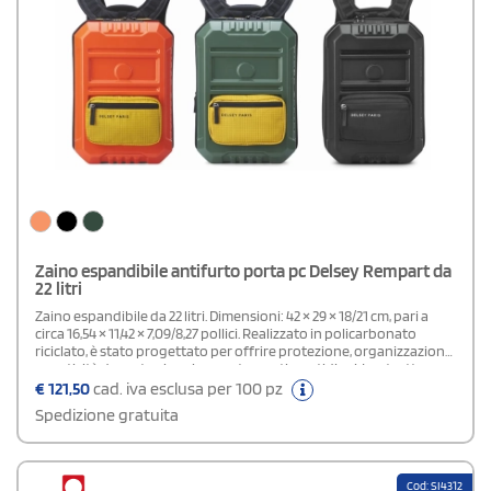
Zaino espandibile antifurto porta pc Delsey Rempart da
22 litri
Zaino espandibile da 22 litri. Dimensioni: 42 × 29 × 18/21 cm, pari a
circa 16,54 × 11,42 × 7,09/8,27 pollici. Realizzato in policarbonato
riciclato, è stato progettato per offrire protezione, organizzazione
e praticità durante viaggi e spostamenti quotidiani. La struttura
compatibile con il sistema trolley consente di fissarlo
€
121,50
cad. iva esclusa per 100 pz
comodamente al bagaglio, facilitando il trasporto. All’interno sono
Spedizione gratuita
presenti scomparti dedicati a computer portatile e tablet, mentre
la tasca anteriore permette di tenere a portata di mano documenti
e piccoli accessori. Il lucchetto TSA a combinazione aumenta la
sicurezza del contenuto, mentre la protezione RFID contribuisce a
Cod: SI4312