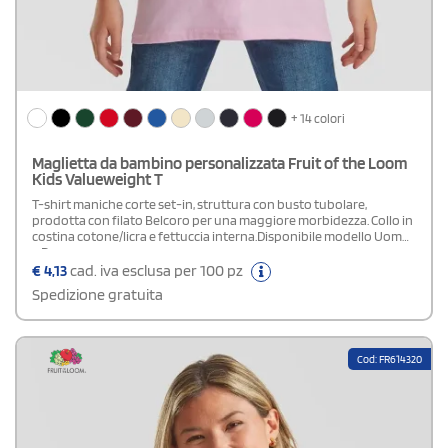
+ 14 colori
Maglietta da bambino personalizzata Fruit of the Loom
Kids Valueweight T
T-shirt maniche corte set-in, struttura con busto tubolare,
prodotta con filato Belcoro per una maggiore morbidezza. Collo in
costina cotone/licra e fettuccia interna.Disponibile modello Uomo
e Donna
€
4,13
cad. iva esclusa per 100 pz
Spedizione gratuita
Cod: FR614320