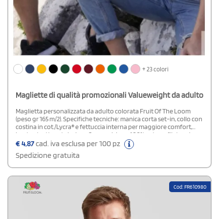
+ 23 colori
Magliette di qualità promozionali Valueweight da adulto
Maglietta personalizzata da adulto colorata Fruit Of The Loom
(peso gr 165 m/2). Specifiche tecniche: manica corta set-in, collo con
costina in cot./Lycra® e fettuccia interna per maggiore comfort,
busto struttura tubolare. Composizione:100% cotone filato ad
anelli BelcoroCaratteristiche: Girocollo e maniche con bordo a
€
4,87
cad. iva esclusa per 100 pz
costine rinforzatoDisponibili su richiesta le taglie 3XL 4XL 5XL
Spedizione gratuita
Cod: FR610980