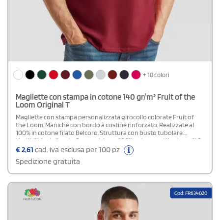
+ 10 colori
Magliette con stampa in cotone 140 gr/m² Fruit of the
Loom Original T
Magliette con stampa personalizzata girocollo colorate Fruit of
the Loom. Maniche con bordo a costine rinforzato. Realizzate al
100% in cotone filato Belcoro. Struttura con busto tubolare.
Vestibilità migliorata.Composizione: 100% cotone pettinato gr. 145
(colore bianco gr. 135)Disponibile modello Bambino
€
2,61
cad. iva esclusa per 100 pz
Spedizione gratuita
Cod: FR634020