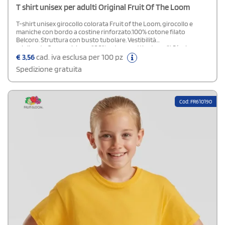
T shirt unisex per adulti Original Fruit Of The Loom
T-shirt unisex girocollo colorata Fruit of the Loom, girocollo e
maniche con bordo a costine rinforzato.100% cotone filato
Belcoro. Struttura con busto tubolare. Vestibilità
migliorata.Composizione: 100% cotone pettinato gr. 145 (colore
bianco gr. 135)
€
3,56
cad. iva esclusa per 100 pz
Spedizione gratuita
Cod: FR610190