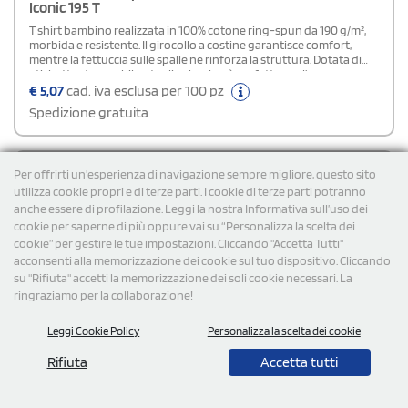
Iconic 195 T
T shirt bambino realizzata in 100% cotone ring-spun da 190 g/m²,
morbida e resistente. Il girocollo a costine garantisce comfort,
mentre la fettuccia sulle spalle ne rinforza la struttura. Dotata di
etichetta strappabile e taglio classico, è perfetta per l’uso
quotidiano.Disponibile moddelo Uomo e Donna
€
5,07
cad. iva esclusa per 100 pz
Spedizione gratuita
Cod: FR612120
Per offrirti un'esperienza di navigazione sempre migliore, questo sito
utilizza cookie propri e di terze parti. I cookie di terze parti potranno
anche essere di profilazione. Leggi la nostra Informativa sull’uso dei
cookie per saperne di più oppure vai su “Personalizza la scelta dei
cookie” per gestire le tue impostazioni. Cliccando "Accetta Tutti"
acconsenti alla memorizzazione dei cookie sul tuo dispositivo. Cliccando
su "Rifiuta" accetti la memorizzazione dei soli cookie necessari. La
ringraziamo per la collaborazione!
Leggi Cookie Policy
Personalizza la scelta dei cookie
Rifiuta
Accetta tutti