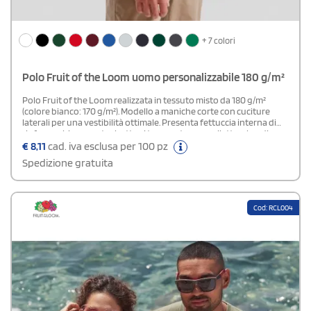
+ 7 colori
Polo Fruit of the Loom uomo personalizzabile 180 g/m²
Polo Fruit of the Loom realizzata in tessuto misto da 180 g/m²
(colore bianco: 170 g/m²). Modello a maniche corte con cuciture
laterali per una vestibilità ottimale. Presenta fettuccia interna di
rinforzo, chiusura a tre bottoni tono su tono e colletto e bordi
maniche a costine. Resistente ai lavaggi fino a 60°C.Composizione:
€
8,11
cad. iva esclusa per 100 pz
65% poliestere, 35% cotone.
Spedizione gratuita
Cod: RCL004