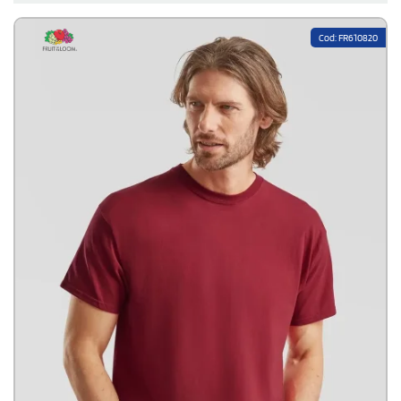
che vanta un impianto di produzione con più di quattromila dipendenti.
Le sue magliette sono simbolo nel mondo di comodità, vestibilità e
Cod: FR610820
qualità. Una vestibilità adatta a tutti, che non si preoccupa delle
proporzioni.
Abbigliamento uomo, donna e bambino
disponibile in
un'ampia selezione di taglie. La comodità, la praticità e la qualità hanno
reso Fruit of the Loom un riferimento internazionale per l'outfit casual e
sportivo.
Continua a leggere...