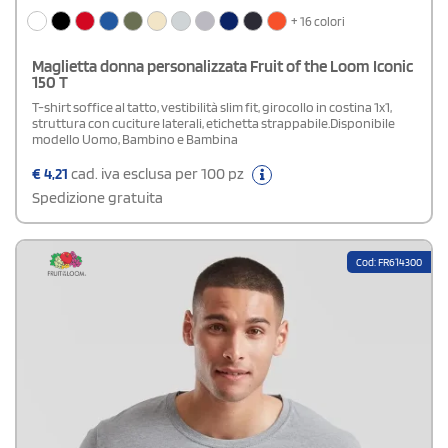
+ 16 colori
Maglietta donna personalizzata Fruit of the Loom Iconic
150 T
T-shirt soffice al tatto, vestibilità slim fit, girocollo in costina 1x1,
struttura con cuciture laterali, etichetta strappabile.Disponibile
modello Uomo, Bambino e Bambina
€
4,21
cad. iva esclusa per 100 pz
Spedizione gratuita
Cod: FR614300